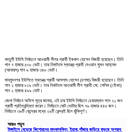
কাতুলী ইউপি নির্বাচনে আওয়ামী লীগর প্রার্থী ইকবাল হোসেন বিজয়ী হয়েছেন। তিনি
পান ৭ হাজার ৫৩০ ভোট। তার নিকটতম স্বতন্ত্র প্রাথী দেওয়ান সুমন আহমেদ
(আনারস) পান ৬ হাজার ৩৪৮ ভোট।
মাহমুদনগর ইউপিতে স্বতন্ত্র প্রার্থী আসলাম হোসেন (চশমা) বিজয়ী হয়েছেন। তিনি
পান ২ হাজার ৮১৯ ভোট। তার নিকটতম আওয়ামী লীগ প্রাথী মো. সেলিম (নৌকা)
পান ২ হাজার ৪৯৯ ভোট।
জেলা নির্বাচন অফিস সূত্র জানায়, এই চার ইউপি নির্বাচনে চেয়ারম্যান পদে ২১ জন
প্রার্থী প্রতিদ্বন্দ্বিতা করেন। নির্বাচনে মোট ভোটার ছিল ৭৬ হাজার ৪৪৫ জন।
নির্বাচনে ৩৯টি কেন্দ্রের মধ্যে ২৯টি কেন্দ্রই ছিল ঝুঁকিপূর্ণ।
আরও পড়ুন
টাঙ্গাইলে বেড়েছে কিশোরদের মাদকাসক্তি; ইয়াবা-গাঁজায় জড়িয়ে বাড়ছে অপরাধ