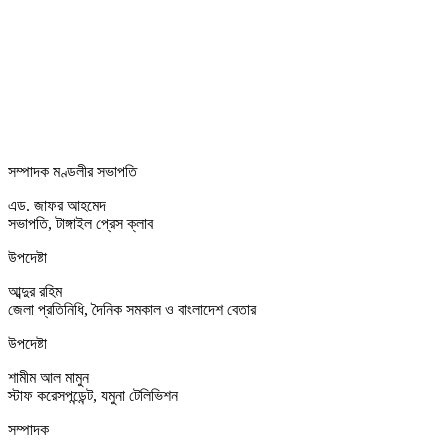
সম্পাদক মণ্ডলীর সভাপতি
এড. জাফর আহমেদ
সভাপতি, টাঙ্গাইল প্রেস ক্লাব
উপদেষ্টা
আব্দুর রহিম
জেলা প্রতিনিধি, দৈনিক সমকাল ও বাংলাদেশ বেতার
উপদেষ্টা
শামীম আল মামুন
স্টাফ করেসপন্ডেন্ট, যমুনা টেলিভিশন
সম্পাদক