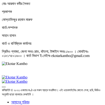
মোঃ আরমান কবীর সৈকত
প্রকাশক
মোস্তাফিজুর রহমান মারুফ
বার্তা-সম্পাদক
সাহান হাসান
বার্তা ও বাণিজ্যিক কার্যালয়
প্রিমিও প্লাজা, জেলা সদর রোড, বটতলা, টাঙ্গাইল সদর-১৯০০ । মোবাইলঃ-
০১৮১৭৫০১৬০০ । বার্তা বিভাগ ই-মেইলঃ ekotarkantho@gmail.com
কপিরাইট © ২০২২ একতার কণ্ঠ এর সকল স্বত্ব সংরক্ষিত। এই ওয়েবসাইটের কোনো লেখা, ছবি, ভিডিও
অনুমতি ছাড়া ব্যবহার বেআইনি ।
আমাদের পরিবার