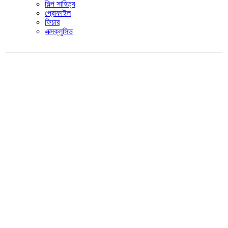
শিল্প সাহিত্য
প্রোফাইল
ফিচার
এক্সক্লুসিভ