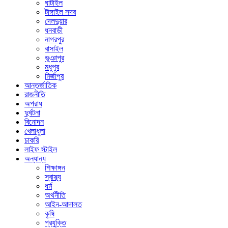
ঘাটাইল
টাঙ্গাইল সদর
দেলদুয়ার
ধনবাড়ী
নাগরপুর
বাসাইল
ভূঞাপুর
মধুপুর
মির্জাপুর
আন্তর্জাতিক
রাজনীতি
অপরাধ
দুর্ঘটনা
বিনোদন
খেলাধুলা
চাকরি
লাইফ স্টাইল
অন্যান্য
শিক্ষাঙ্গন
স্বাস্থ্য
ধর্ম
অর্থনীতি
আইন-আদালত
কৃষি
প্রযুক্তি