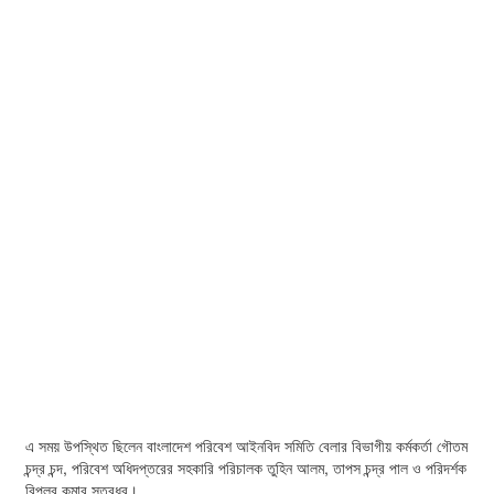
এ সময় উপস্থিত ছিলেন বাংলাদেশ পরিবেশ আইনবিদ সমিতি বেলার বিভাগীয় কর্মকর্তা গৌতম
চন্দ্র চন্দ, পরিবেশ অধিদপ্তরের সহকারি পরিচালক তুহিন আলম, তাপস চন্দ্র পাল ও পরিদর্শক
বিপ্লব কুমার সূত্রধর।