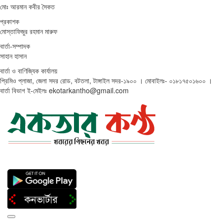
মোঃ আরমান কবীর সৈকত
প্রকাশক
মোস্তাফিজুর রহমান মারুফ
বার্তা-সম্পাদক
সাহান হাসান
বার্তা ও বাণিজ্যিক কার্যালয়
প্রিমিও প্লাজা, জেলা সদর রোড, বটতলা, টাঙ্গাইল সদর-১৯০০ । মোবাইলঃ- ০১৮১৭৫০১৬০০ ।
বার্তা বিভাগ ই-মেইলঃ ekotarkantho@gmail.com