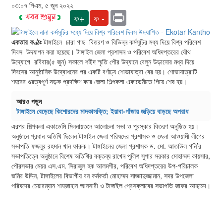
০৩:০৭ পিএম, ৫ জুন ২০২২
Print
ফ+
ফ -
একতার কণ্ঠঃ
টাঙ্গাইলে চারা গাছ বিতরণ ও বিভিন্ন কর্মসূচির মধ্য দিয়ে বিশ্ব পরিবেশ
দিবস উদযাপন করা হয়েছে। টাঙ্গাইল জেলা প্রশাসন ও পরিবেশ অধিদপ্তরের যৌথ
উদ্যোগে রবিবার(৫ জুন) সকালে শহীদ স্মৃতি পৌর উদ্যানে বেলুন উড়ানোর মধ্য দিয়ে
দিবসের আনুষ্ঠানিক উদ্বোধনের পর একটি বর্ণাঢ্য শোভাযাত্রা বের হয়। শোভাযাত্রাটি
শহরের গুরত্বপূর্ণ সড়ক প্রদক্ষিণ করে জেলা শিল্পকলা একাডেমীতে গিয়ে শেষ হয়।
আরও পড়ুন
টাঙ্গাইলে বেড়েছে কিশোরদের মাদকাসক্তি; ইয়াবা-গাঁজায় জড়িয়ে বাড়ছে অপরাধ
এরপর শিল্পকলা একাডেমি মিলনায়তনে আলোচনা সভা ও পুরস্কার বিতরণ অনুষ্ঠিত হয়।
অনুষ্ঠানে প্রধান অতিথি ছিলেন টাঙ্গাইল জেলা পরিষদের প্রশাসক ও জেলা আওয়ামী লীগের
সভাপতি ফজলুর রহমান খান ফারুক। টাঙ্গাইলের জেলা প্রশাসক ড. মো. আতাউল গনি’র
সভাপতিত্বে অনুষ্ঠানে বিশেষ অতিথির বক্তব্য রাখেন পুলিশ সুপার সরকার মোহাম্মদ কায়সার,
পৌরসভার মেয়র এস.এম. সিরাজুল হক আলমগীর, পরিবেশ অধিদপ্তরের উপ-পরিচালক
জমির উদ্দিন, টাঙ্গাইলের বিভাগীয় বন কর্মকর্তা মোহাম্মদ সাজ্জাদুজ্জামান, সদর উপজেলা
পরিষদের চেয়ারম্যান শাহজাহান আনসারী ও টাঙ্গাইল প্রেসক্লাবের সভাপতি জাফর আহমেদ।