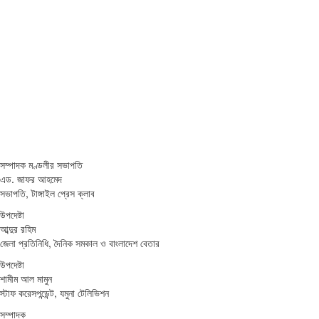
সম্পাদক মণ্ডলীর সভাপতি
এড. জাফর আহমেদ
সভাপতি, টাঙ্গাইল প্রেস ক্লাব
উপদেষ্টা
আব্দুর রহিম
জেলা প্রতিনিধি, দৈনিক সমকাল ও বাংলাদেশ বেতার
উপদেষ্টা
শামীম আল মামুন
স্টাফ করেসপন্ডেন্ট, যমুনা টেলিভিশন
সম্পাদক