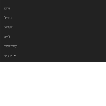
দুর্ঘটনা
বিনোদন
খেলাধুলা
চাকরি
লাইফ স্টাইল
অন্যান্য