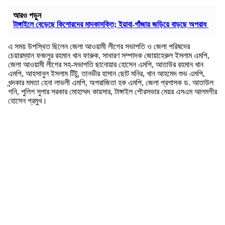
আরও পড়ুন
টাঙ্গাইলে বেড়েছে কিশোরদের মাদকাসক্তি; ইয়াবা-গাঁজায় জড়িয়ে বাড়ছে অপরাধ
এ সময় উপস্থিত ছিলেন জেলা আওয়ামী লীগের সভাপতি ও জেলা পরিষদের
চেয়ারম্যান ফজলুর রহমান খান ফারুক, সাধারণ সম্পাদক জোয়াহেরুল ইসলাম এমপি,
জেলা আওয়ামী লীগের সহ-সভাপতি ছানোয়ার হোসেন এমপি, আতাউর রহমান খান
এমপি, আহসানুল ইসলাম টিটু, তানভীর হাসান ছোট মনির, খান আহমেদ শুভ এমপি,
খন্দকার মমতা হেনা লাভলী এমপি, অপরাজিতা হক এমপি, জেলা প্রশাসক ড. আতাউল
গনি, পুলিশ সুপার সরকার মোহাম্মদ কায়সার, টাঙ্গাইল পৌরসভার মেয়র এসএম আলমগীর
হোসেন প্রমুখ।