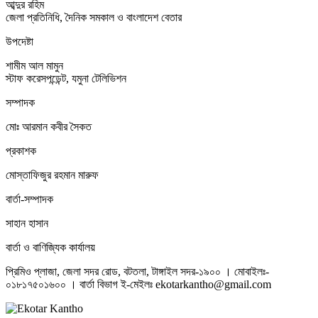
আব্দুর রহিম
জেলা প্রতিনিধি, দৈনিক সমকাল ও বাংলাদেশ বেতার
উপদেষ্টা
শামীম আল মামুন
স্টাফ করেসপন্ডেন্ট, যমুনা টেলিভিশন
সম্পাদক
মোঃ আরমান কবীর সৈকত
প্রকাশক
মোস্তাফিজুর রহমান মারুফ
বার্তা-সম্পাদক
সাহান হাসান
বার্তা ও বাণিজ্যিক কার্যালয়
প্রিমিও প্লাজা, জেলা সদর রোড, বটতলা, টাঙ্গাইল সদর-১৯০০ । মোবাইলঃ-
০১৮১৭৫০১৬০০ । বার্তা বিভাগ ই-মেইলঃ ekotarkantho@gmail.com