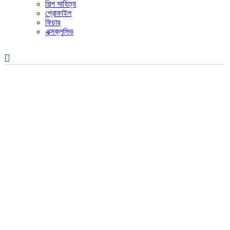
শিল্প সাহিত্য
প্রোফাইল
ফিচার
এক্সক্লুসিভ