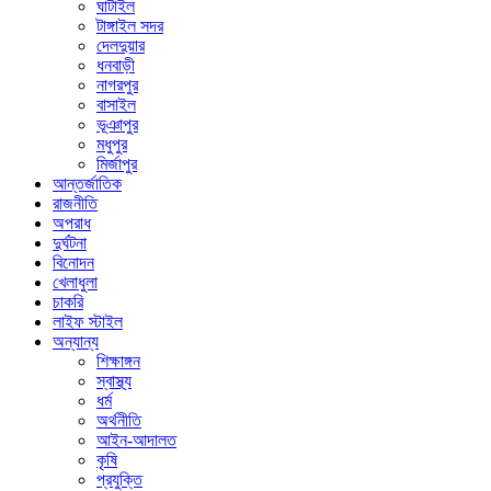
ঘাটাইল
টাঙ্গাইল সদর
দেলদুয়ার
ধনবাড়ী
নাগরপুর
বাসাইল
ভূঞাপুর
মধুপুর
মির্জাপুর
আন্তর্জাতিক
রাজনীতি
অপরাধ
দুর্ঘটনা
বিনোদন
খেলাধুলা
চাকরি
লাইফ স্টাইল
অন্যান্য
শিক্ষাঙ্গন
স্বাস্থ্য
ধর্ম
অর্থনীতি
আইন-আদালত
কৃষি
প্রযুক্তি