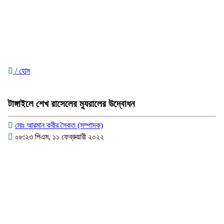
/ হোম
টাঙ্গাইলে শেখ রাসেলের ম্যুরালের উদ্বোধন
মোঃ আরমান কবীর সৈকত (সম্পাদক)
০৮:২৩ পিএম, ১১ ফেব্রুয়ারী ২০২২