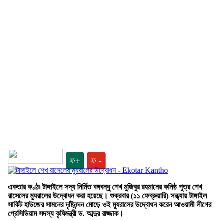
ফ+
ফ -
একতার কণ্ঠঃ টাঙ্গাইলে সদ্য নির্মিত বঙ্গবন্ধু শেখ মুজিবুর রহমানের কনিষ্ঠ পুত্র শেখ
রাসেলের ম্যুরালের উদ্বোধন করা হয়েছে। শুক্রবার (১১ ফেব্রুয়ারি) সন্ধ্যায় টাঙ্গাইল
সার্কিট হাউজের সামনের দৃষ্টিনন্দন মোড়ে ওই ম্যুরালের উদ্বোধন করেন আওয়ামী লীগের
প্রেসিডিয়াম সদস্য কৃষিমন্ত্রী ড. আব্দুর রাজ্জাক।