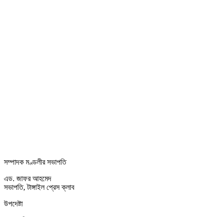
সম্পাদক মণ্ডলীর সভাপতি
এড. জাফর আহমেদ
সভাপতি, টাঙ্গাইল প্রেস ক্লাব
উপদেষ্টা