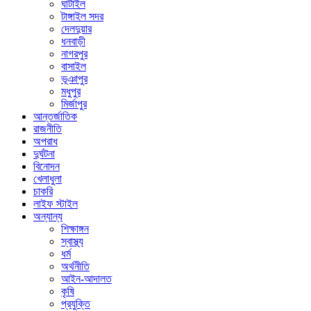
ঘাটাইল
টাঙ্গাইল সদর
দেলদুয়ার
ধনবাড়ী
নাগরপুর
বাসাইল
ভূঞাপুর
মধুপুর
মির্জাপুর
আন্তর্জাতিক
রাজনীতি
অপরাধ
দুর্ঘটনা
বিনোদন
খেলাধুলা
চাকরি
লাইফ স্টাইল
অন্যান্য
শিক্ষাঙ্গন
স্বাস্থ্য
ধর্ম
অর্থনীতি
আইন-আদালত
কৃষি
প্রযুক্তি