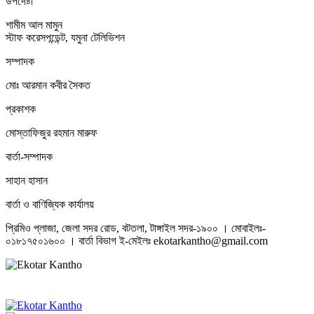
উপদেষ্টা
শামীম আল মামুন
স্টাফ করেসপন্ডেন্ট, যমুনা টেলিভিশন
সম্পাদক
মোঃ আরমান কবীর সৈকত
প্রকাশক
মোস্তাফিজুর রহমান মারুফ
বার্তা-সম্পাদক
সাহান হাসান
বার্তা ও বাণিজ্যিক কার্যালয়
প্রিমিও প্লাজা, জেলা সদর রোড, বটতলা, টাঙ্গাইল সদর-১৯০০ । মোবাইলঃ-
০১৮১৭৫০১৬০০ । বার্তা বিভাগ ই-মেইলঃ ekotarkantho@gmail.com