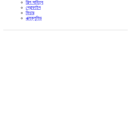
শিল্প সাহিত্য
প্রোফাইল
ফিচার
এক্সক্লুসিভ