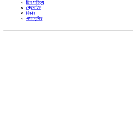
শিল্প সাহিত্য
প্রোফাইল
ফিচার
এক্সক্লুসিভ