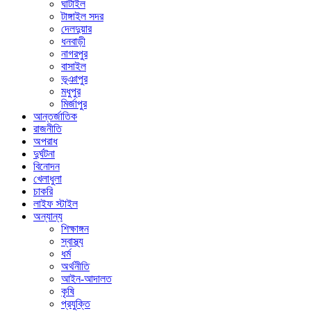
ঘাটাইল
টাঙ্গাইল সদর
দেলদুয়ার
ধনবাড়ী
নাগরপুর
বাসাইল
ভূঞাপুর
মধুপুর
মির্জাপুর
আন্তর্জাতিক
রাজনীতি
অপরাধ
দুর্ঘটনা
বিনোদন
খেলাধুলা
চাকরি
লাইফ স্টাইল
অন্যান্য
শিক্ষাঙ্গন
স্বাস্থ্য
ধর্ম
অর্থনীতি
আইন-আদালত
কৃষি
প্রযুক্তি