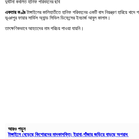
দুর্ঘটনা কবলিত হানিফ পরিবহনের ছবি
একতার কণ্ঠঃ
টাঙ্গাইলের কালিহাতীতে হানিফ পরিবহনের একটি বাস নিয়ন্ত্রণ হারিয়ে খ
ভূঞাপুর ফায়ার সার্ভিস অ‌্যান্ড সিভিল ডিফেন্সের ইনচার্জ আবুল কালাম।
তাৎক্ষণিকভাবে আহতদের নাম পরিচয় পাওয়া যায়নি।
আরও পড়ুন
টাঙ্গাইলে বেড়েছে কিশোরদের মাদকাসক্তি; ইয়াবা-গাঁজায় জড়িয়ে বাড়ছে অপরাধ