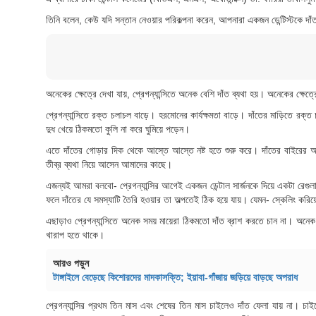
তিনি বলেন, কেউ যদি সন্তান নেওয়ার পরিকল্পনা করেন, আপনারা একজন ডেন্টিস্টকে দাঁত 
অনেকের ক্ষেত্রে দেখা যায়, প্রেগন্যান্সিতে অনেক বেশি দাঁত ব্যথা হয়। অনেকের ক্ষেত
প্রেগন্যান্সিতে রক্ত চলাচল বাড়ে। হরমোনের কার্যক্ষমতা বাড়ে। দাঁতের মাড়িতে রক্ত 
দুধ খেয়ে ঠিকমতো কুলি না করে ঘুমিয়ে পড়েন।
এতে দাঁতের গোড়ার দিক থেকে আস্তে আস্তে নষ্ট হতে শুরু করে। দাঁতের বাইরের আ
তীব্র ব্যথা নিয়ে আসেন আমাদের কাছে।
এজন্যই আমরা বলবো- প্রেগন্যান্সির আগেই একজন ডেন্টাল সার্জনকে দিয়ে একটা রে
ফলে দাঁতের যে সমস্যাটি তৈরি হওয়ার তা অল্পতেই ঠিক হয়ে যায়। যেমন- স্কেলিং কর
এছাড়াও প্রেগন্যান্সিতে অনেক সময় মায়েরা ঠিকমতো দাঁত ব্রাশ করতে চান না। অ
খারাপ হতে থাকে।
আরও পড়ুন
টাঙ্গাইলে বেড়েছে কিশোরদের মাদকাসক্তি; ইয়াবা-গাঁজায় জড়িয়ে বাড়ছে অপরাধ
প্রেগন্যান্সির প্রথম তিন মাস এবং শেষের তিন মাস চাইলেও দাঁত ফেলা যায় না। চা