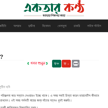
জনীতি
অপরাধ
দুর্ঘটনা
বিনোদন
খেলাধুলা
চাকরি
লাইফ স্টাইল
ন?
Print
ফ+
ফ -
গৃহীত ছবি
 পরিকল্পনা করে সন্তান নেওয়ারও ইচ্ছে থাকে। এ সময় সবাই চিন্তা করেন ডায়াবেটিস কীভাবে
্রণে রাখবেন। ওই সময় গর্ভবতী মায়ের জন্য দাঁতের যত্নও খুবই জরুরি।
ম তন্বী জানিয়েছেন বিস্তারিত তথ্য।