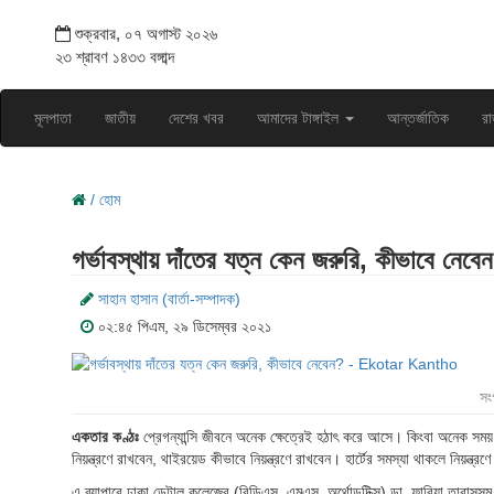
শুক্রবার, ০৭ অগাস্ট ২০২৬
২৩ শ্রাবণ ১৪৩৩ বঙ্গাব্দ
মূলপাতা
জাতীয়
দেশের খবর
আমাদের টাঙ্গাইল
আন্তর্জাতিক
রা
/ হোম
গর্ভাবস্থায় দাঁতের যত্ন কেন জরুরি, কীভাবে নেবে
সাহান হাসান (বার্তা-সম্পাদক)
০২:৪৫ পিএম, ২৯ ডিসেম্বর ২০২১
সং
একতার কণ্ঠঃ
প্রেগন্যান্সি জীবনে অনেক ক্ষেত্রেই হঠাৎ করে আসে। কিংবা অনেক সময়
নিয়ন্ত্রণে রাখবেন, থাইরয়েড কীভাবে নিয়ন্ত্রণে রাখবেন। হার্টের সমস্যা থাকলে নিয়ন্ত
এ ব্যাপারে ঢাকা ডেন্টাল কলেজের (বিডিএস, এমএস, অর্থোডন্টিক্স) ডা. ফারিয়া তাবাসসু