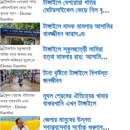
টাঙ্গাইলে বেপরোয়া গতির
মোটরসাইকেল কেড়ে নিল বৃদ্ধের
প্রাণ
টাঙ্গাইলে মাদক মামলায় আসামির
যাবজ্জীবন কারাদণ্ড
টাঙ্গাইলে স্কুলছাত্রী সামিয়া
হত্যা মামলার রায়: আসামি
সাব্বিরের মৃত্যুদণ্ড
টানা বৃষ্টিতে টাঙ্গাইলে বিপর্যস্ত
জনজীবন
মুঘল প্রেমের ঐতিহ্যের খাবার
বাকরখানি এখন টাঙ্গাইলে
জেলার মানুষের উন্নত
স্বাস্থ্যসেবায় সর্বোচ্চ গুরুত্ব