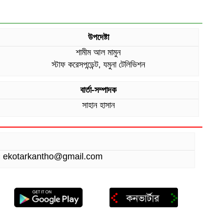
উপদেষ্টা
শামীম আল মামুন
স্টাফ করেসপন্ডেন্ট, যমুনা টেলিভিশন
বার্তা-সম্পাদক
সাহান হাসান
ই-মেইলঃ ekotarkantho@gmail.com