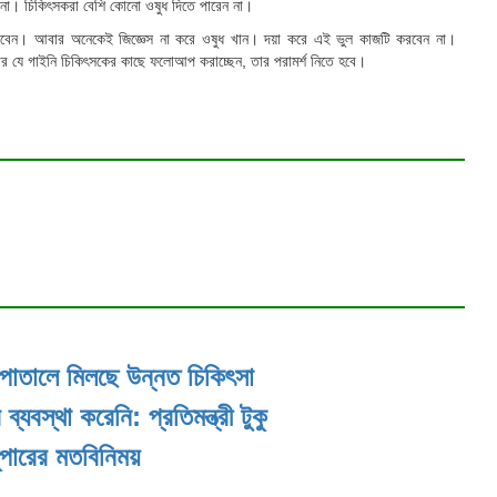
 যায় না। চিকিৎসকরা বেশি কোনো ওষুধ দিতে পারেন না।
ধ খাবেন। আবার অনেকেই জিজ্ঞেস না করে ওষুধ খান। দয়া করে এই ভুল কাজটি করবেন না।
পনার যে গাইনি চিকিৎসকের কাছে ফলোআপ করাচ্ছেন, তার পরামর্শ নিতে হবে।
হাসপাতালে মিলছে উন্নত চিকিৎসা
বস্থা করেনি: প্রতিমন্ত্রী টুকু
সুপারের মতবিনিময়