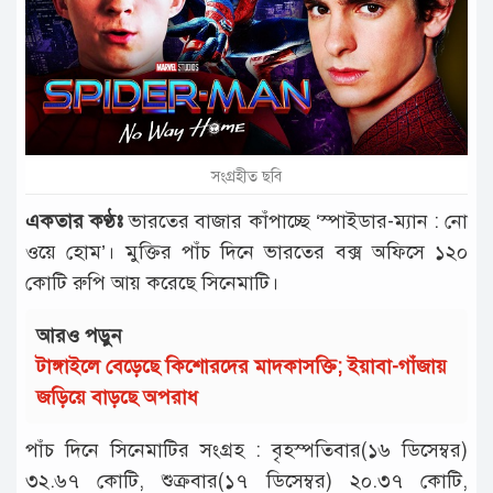
টাঙ্গাইল
আন্তর্জাতিক
রাজনীতি
অপরাধ
সংগ্রহীত ছবি
দুর্ঘটনা
একতার কণ্ঠঃ
ভারতের বাজার কাঁপাচ্ছে ‘স্পাইডার-ম্যান : নো
বিনোদন
ওয়ে হোম’। মুক্তির পাঁচ দিনে ভারতের বক্স অফিসে ১২০
কোটি রুপি আয় করেছে সিনেমাটি।
খেলাধুলা
চাকরি
আরও পড়ুন
টাঙ্গাইলে বেড়েছে কিশোরদের মাদকাসক্তি; ইয়াবা-গাঁজায়
লাইফ
স্টাইল
জড়িয়ে বাড়ছে অপরাধ
অন্যান্য
পাঁচ দিনে সিনেমাটির সংগ্রহ : বৃহস্পতিবার(১৬ ডিসেম্বর)
৩২.৬৭ কোটি, শুক্রবার(১৭ ডিসেম্বর) ২০.৩৭ কোটি,