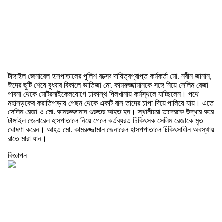
টাঙ্গাইল জেনারেল হাসপাতালের পুলিশ বক্সের দায়িত্বপ্রাপ্ত কর্মকর্তা মো. নবীন জানান,
ঈদের ছুটি শেষে বুধবার বিকালে ভাতিজা মো. কামরুজ্জামানকে সঙ্গে নিয়ে সেলিম রেজা
পাবনা থেকে মোটরসাইকেলযোগে ঢাকাস্থ পিলখানায় কর্মস্থলে যাচ্ছিলেন। পথে
মহাসড়কের করাতিপাড়ায় পেছন থেকে একটি বাস তাদের চাপা দিয়ে পালিয়ে যায়। এতে
সেলিম রেজা ও মো. কামরুজ্জামান গুরুতর আহত হন। স্থানীয়রা তাদেরকে উদ্ধার করে
টাঙ্গাইল জেনারেল হাসপাতালে নিয়ে গেলে কর্তব্যরত চিকিৎসক সেলিম রেজাকে মৃত
ঘোষণা করেন। আহত মো. কামরুজ্জামান জেনারেল হাসপপাতালে চিকিৎসাধীন অবস্থায়
রাতে মারা যান।
বিজ্ঞাপন