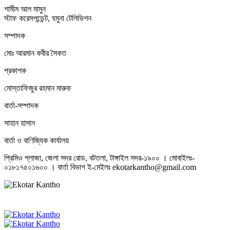
শামীম আল মামুন
স্টাফ করেসপন্ডেন্ট, যমুনা টেলিভিশন
সম্পাদক
মোঃ আরমান কবীর সৈকত
প্রকাশক
মোস্তাফিজুর রহমান মারুফ
বার্তা-সম্পাদক
সাহান হাসান
বার্তা ও বাণিজ্যিক কার্যালয়
প্রিমিও প্লাজা, জেলা সদর রোড, বটতলা, টাঙ্গাইল সদর-১৯০০ । মোবাইলঃ-
০১৮১৭৫০১৬০০ । বার্তা বিভাগ ই-মেইলঃ ekotarkantho@gmail.com