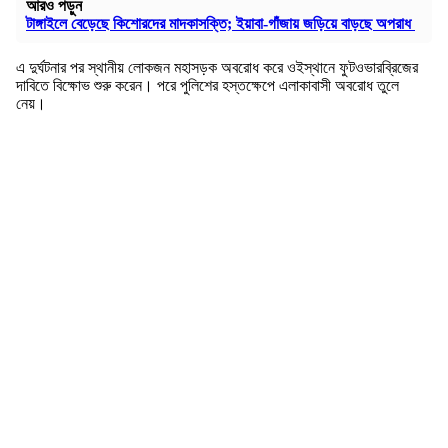
আরও পড়ুন
টাঙ্গাইলে বেড়েছে কিশোরদের মাদকাসক্তি; ইয়াবা-গাঁজায় জড়িয়ে বাড়ছে অপরাধ
এ দুর্ঘটনার পর স্থানীয় লোকজন মহাসড়ক অবরোধ করে ওইস্থানে ফুটওভারব্রিজের
দাবিতে বিক্ষোভ শুরু করেন। পরে পুলিশের হস্তক্ষেপে এলাকাবাসী অবরোধ তুলে
নেয়।