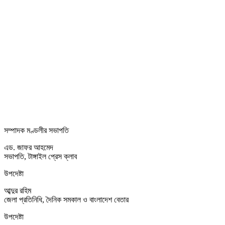
সম্পাদক মণ্ডলীর সভাপতি
এড. জাফর আহমেদ
সভাপতি, টাঙ্গাইল প্রেস ক্লাব
উপদেষ্টা
আব্দুর রহিম
জেলা প্রতিনিধি, দৈনিক সমকাল ও বাংলাদেশ বেতার
উপদেষ্টা