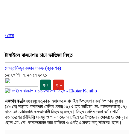
/ হোম
টাঙ্গাইলে বাসচাপায় চাচা-ভাতিজা নিহত
মোস্তাফিজুর রহমান মারুফ (প্রকাশক)
১২:২৭ পিএম, ২০ মে ২০২১
ফ+
ফ -
একতার কণ্ঠঃ
বঙ্গবন্ধুসেতু-ঢাকা মহাসড়কে বাসাইল উপজেলার করাতিপাড়ায় বুধবার
(১৯ মে) সন্ধ্যায় বাসচাপায় সেলিম রেজা(২৯) ও তার ভাতিজা মো. কামরুজ্জামান(২৭)
নামে দুই মোটরসাইকেলআরোহী নিহত হয়েছেন। নিহত সেলিম রেজা বর্ডার গার্ড
বাংলাদেশের (বিজিবি) সদস্য ও পাবনা জেলার চাটমোহর উপজেলার মোজাহের মোল্লার
ছেলে এবং মো. কামরুজ্জামান তার ভাতিজা ও একই এলাকার আবু সাইদের ছেলে।