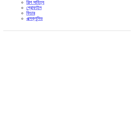
শিল্প সাহিত্য
প্রোফাইল
ফিচার
এক্সক্লুসিভ