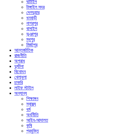
ঘাটাইল
টাঙ্গাইল সদর
দেলদুয়ার
ধনবাড়ী
নাগরপুর
বাসাইল
ভূঞাপুর
মধুপুর
মির্জাপুর
আন্তর্জাতিক
রাজনীতি
অপরাধ
দুর্ঘটনা
বিনোদন
খেলাধুলা
চাকরি
লাইফ স্টাইল
অন্যান্য
শিক্ষাঙ্গন
স্বাস্থ্য
ধর্ম
অর্থনীতি
আইন-আদালত
কৃষি
প্রযুক্তি