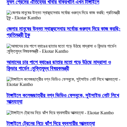
মুঘল প্রেমের ঐতিহ্যের খাবার বাকরখানি এখন টাঙ্গাইলে
জেলার মানুষের উন্নত স্বাস্থ্যসেবায় সর্বোচ্চ গুরুত্ব দিয়ে কাজ করছি:
প্রতিমন্ত্রী টুকু
আমাদের চার পাশে ব্যাঙের ছাতার মতো গড়ে উঠছে মাদ্রাসা ও
কিন্ডার গার্ডেন :মুক্তিযুদ্ধ বিষয়কমন্ত্রী
টাঙ্গাইলে কলেজছাত্রীর নগ্ন ভিডিও ফেসবুকে, সুইসাইড নোট লিখে
আত্মহত্যা
টাঙ্গাইলে ট্রেনের নিচে ঝাঁপ দিয়ে ব্যবসায়ীর আত্মহত্যা