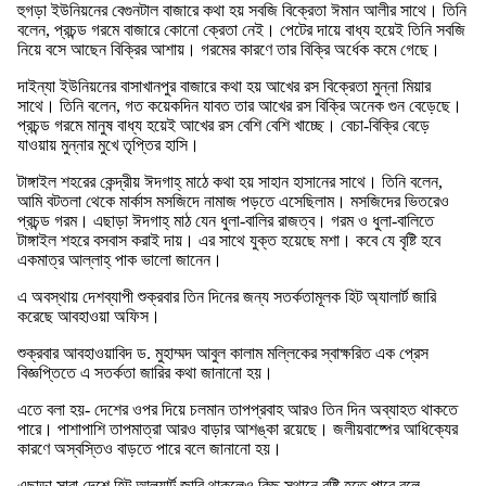
হুগড়া ইউনিয়নের বেগুনটাল বাজারে কথা হয় সবজি বিক্রেতা ঈমান আলীর সাথে। তিনি
বলেন, প্রচন্ড গরমে বাজারে কোনো ক্রেতা নেই। পেটের দায়ে বাধ্য হয়েই তিনি সবজি
নিয়ে বসে আছেন বিক্রির আশায়। গরমের কারণে তার বিক্রি অর্ধেক কমে গেছে।
দাইন্যা ইউনিয়নের বাসাখানপুর বাজারে কথা হয় আখের রস বিক্রেতা মুন্না মিয়ার
সাথে। তিনি বলেন, গত কয়েকদিন যাবত তার আখের রস বিক্রি অনেক গুন বেড়েছে।
প্রচন্ড গরমে মানুষ বাধ্য হয়েই আখের রস বেশি বেশি খাচ্ছে। বেচা-বিক্রি বেড়ে
যাওয়ায় মুন্নার মুখে তৃপ্তির হাসি।
টাঙ্গাইল শহরের কেন্দ্রীয় ঈদগাহ্ মাঠে কথা হয় সাহান হাসানের সাথে। তিনি বলেন,
আমি বটতলা থেকে মার্কাস মসজিদে নামাজ পড়তে এসেছিলাম। মসজিদের ভিতরেও
প্রচন্ড গরম। এছাড়া ঈদগাহ্ মাঠ যেন ধুলা-বালির রাজত্ব। গরম ও ধুলা-বালিতে
টাঙ্গাইল শহরে বসবাস করাই দায়। এর সাথে যুক্ত হয়েছে মশা। কবে যে বৃষ্টি হবে
একমাত্র আল্লাহ্ পাক ভালো জানেন।
এ অবস্থায় দেশব্যাপী শুক্রবার তিন দিনের জন্য সতর্কতামূলক হিট অ্যালার্ট জারি
করেছে আবহাওয়া অফিস।
শুক্রবার আবহাওয়াবিদ ড. মুহাম্মদ আবুল কালাম মল্লিকের স্বাক্ষরিত এক প্রেস
বিজ্ঞপ্তিতে এ সতর্কতা জারির কথা জানানো হয়।
এতে বলা হয়- দেশের ওপর দিয়ে চলমান তাপপ্রবাহ আরও তিন দিন অব্যাহত থাকতে
পারে। পাশাপাশি তাপমাত্রা আরও বাড়ার আশঙ্কা রয়েছে। জলীয়বাষ্পের আধিক্যের
কারণে অস্বস্তিও বাড়তে পারে বলে জানানো হয়।
এছাড়া সারা দেশে হিট আল্যার্ট জারি থাকলেও কিছু স্থানে বৃষ্টি হতে পারে বলে