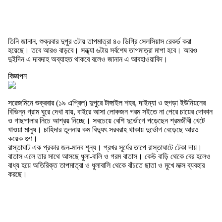
তিনি জানান, শুক্রবার দুপুর ৩টায় তাপমাত্রা ৪০ ডিগ্রি সেলসিয়াস রেকর্ড করা
হয়েছে। তবে আরও বাড়বে। সন্ধ্যা ৬টায় সর্বশেষ তাপমাত্রা মাপা হবে। আরও
দুইদিন এ দাবদাহ অব্যাহত থাকবে বলেও জানান এ আবহাওয়াবিদ।
বিজ্ঞাপন
সরেজমিনে শুক্রবার (১৯ এপ্রিল) দুপুরে টাঙ্গাইল শহর, দাইন্যা ও হুগড়া ইউনিয়নের
বিভিন্ন গ্রাম ঘুরে দেখা যায়, বাইরে আসা লোকজন গরম সইতে না পেরে চায়ের দোকান
ও গাছপালার নিচে আশ্রয় নিচ্ছে। সবচেয়ে বেশি দুর্ভোগে পড়েছেন শ্রমজীবী খেটে
খাওয়া মানুষ। চাহিদার তুলনায় কম বিদ্যুৎ সরবরাহ থাকায় দুর্ভোগ বেড়েছে আরও
কয়েক গুণ।
রাস্তাঘাট এক প্রকার জন-মানব শূন্য। প্রখর সূর্যের তাপে রাস্তাঘাটে টেকা দায়।
বাতাস এলে তার সাথে আসছে ধুলা-বালি ও গরম বাতাস। কেউ বাড়ি থেকে বের হলেও
বাধ্য হয়ে অতিরিক্ত তাপমাত্রা ও ধুলাবালি থেকে বাঁচতে ছাতা ও মুখে মাক্স ব্যবহার
করছে।