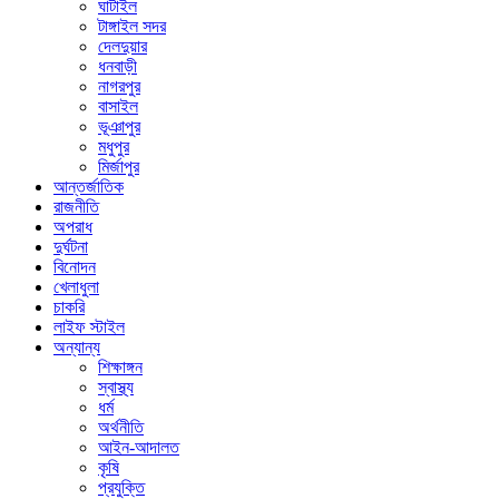
ঘাটাইল
টাঙ্গাইল সদর
দেলদুয়ার
ধনবাড়ী
নাগরপুর
বাসাইল
ভূঞাপুর
মধুপুর
মির্জাপুর
আন্তর্জাতিক
রাজনীতি
অপরাধ
দুর্ঘটনা
বিনোদন
খেলাধুলা
চাকরি
লাইফ স্টাইল
অন্যান্য
শিক্ষাঙ্গন
স্বাস্থ্য
ধর্ম
অর্থনীতি
আইন-আদালত
কৃষি
প্রযুক্তি