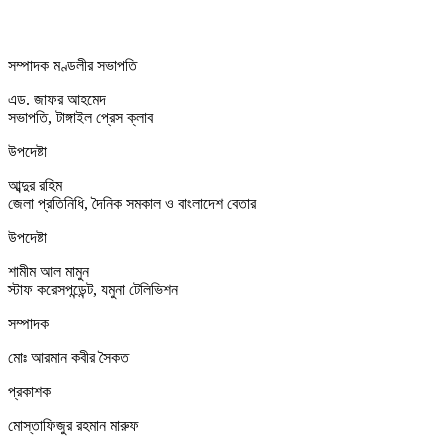
সম্পাদক মণ্ডলীর সভাপতি
এড. জাফর আহমেদ
সভাপতি, টাঙ্গাইল প্রেস ক্লাব
উপদেষ্টা
আব্দুর রহিম
জেলা প্রতিনিধি, দৈনিক সমকাল ও বাংলাদেশ বেতার
উপদেষ্টা
শামীম আল মামুন
স্টাফ করেসপন্ডেন্ট, যমুনা টেলিভিশন
সম্পাদক
মোঃ আরমান কবীর সৈকত
প্রকাশক
মোস্তাফিজুর রহমান মারুফ