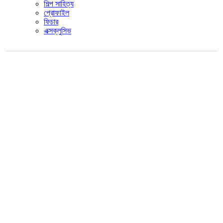
শিল্প সাহিত্য
প্রোফাইল
ফিচার
এক্সক্লুসিভ