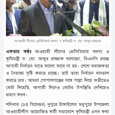
টাঙ্গাইল
আন্তর্জাতিক
রাজনীতি
অপরাধ
আওয়ামী লীগের প্রেসিডিয়াম সদস্য ও কৃষিমন্ত্রী ড. মো. আব্দুর রাজ্জাক
দুর্ঘটনা
একতার কণ্ঠঃ
আওয়ামী লীগের প্রেসিডিয়াম সদস্য ও
বিনোদন
কৃষিমন্ত্রী ড. মো. আব্দুর রাজ্জাক বলেছেন, বিএন‌পি চাচ্ছে
আগামী নির্বাচন যাতে ভালো ভাবে না হয়। দেশে অরাজকতা
খেলাধুলা
ও নৈরাজ্য সৃষ্টি করতে চাচ্ছে। তাই তারা নির্বাচন বানচাল
চাকরি
করতে চায়। আমরা গোপালগঞ্জের সঙ্গে পাল্লা দিয়ে অতীতেও
লাইফ
ভোট দিয়েছি, আগামী দিনেও ভোটর উপস্থিতি দেখিয়েও
স্টাইল
প্রমাণ করব।
অন্যান্য
শনিবার (২৩ ডি‌সেম্বর) দুপুরে টাঙ্গাইলের মধুপুরে উপজেলা
আওয়ামীলী‌গ আয়োজিত কর্মী সমাবেশে কৃ‌ষিমন্ত্রী এসব কথা