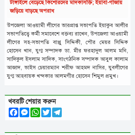
টাঙ্গাইলে বেড়েছে কিশোরদের মাদকাসক্তি; ইয়াবা-গাঁজায়
জড়িয়ে বাড়ছে অপরাধ
উপজেলা আওয়ামী লীগের ভারপ্রাপ্ত সভাপতি ইয়াকুব আলীর
সভাপতিত্বে কর্মী সমা‌বে‌শে বক্তব্য রাখেন, উপ‌জেলা আওয়ামী
লী‌গের সহ-সভাপতি বাপ্পু সিদ্দিকী, পৌর মেয়র সিদ্দিক
হোসেন খান, যুগ্ম সম্পাদক ডা. মীর ফরহাদুল আলম মনি,
সাদিকুল ইসলাম সাদিক, সাংগঠনিক সম্পাদক আবুল কালাম
আজাদ, ভাইস চেয়ারম্যান শরীফ আহমদ নাসির, যুবলীগের
যুগ্ম আহবায়ক খন্দকার আলমগীর হোসেন শিমুল প্রমুখ।
খবরটি শেয়ার করুন
Facebook
Messenger
WhatsApp
Twitter
Telegram