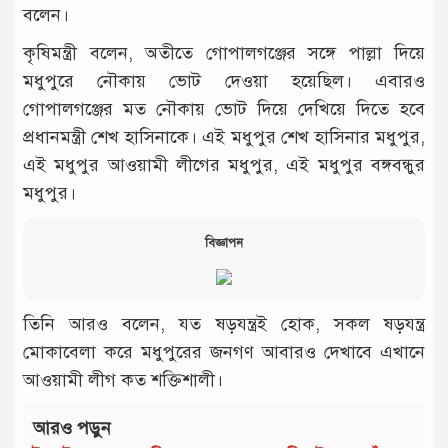
বলেন।
কৃষিমন্ত্রী ব‌লেন, অতী‌তে গোপালগ‌ঞ্জের সঙ্গে পাল্লা দি‌য়ে
মধুপু‌রে নৌকায় ভোট দেওয়া হ‌য়ে‌ছিল। এবারও
গোপালগঞ্জের মত নৌকায় ভোট দি‌য়ে দে‌খি‌য়ে দি‌তে হ‌বে
প্রধানমন্ত্রী শেখ হা‌সিনা‌কে। এই মধুপুর শেখ হাসিনার মধুপুর,
এই মধুপুর আওয়ামী লীগের মধুপুর, এই মধুপুর বঙ্গবন্ধুর
মধুপুর।
বিজ্ঞাপন
তিনি আরও বলেন, যত ষড়যন্ত্রই হোক, সকল ষড়যন্ত্র
মোকাবেলা করে মধুপুরের জনগণ আবারও দেখাবে এখানে
আওয়ামী লীগ কত শক্তিশালী।
আরও পড়ুন