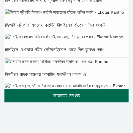
টাঙ্গাইলে অনিয়মের দায়ে ৪ ক্লিনিককে দেড় লাখ টাকা জরিমানা
জিআই স্বীকৃতি মিললেও কাটেনি টাঙ্গাইলের তাঁতের শাড়ির সংকট
টাঙ্গাইলে বেপরোয়া গতির মোটরসাইকেল কেড়ে নিল বৃদ্ধের প্রাণ
টাঙ্গাইলে মাদক মামলায় আসামির যাবজ্জীবন কারাদণ্ড
টাঙ্গাইলে স্কুলছাত্রী সামিয়া হত্যা মামলার রায়: আসামি সাব্বিরের মৃত্যুদণ্ড
টানা বৃষ্টিতে টাঙ্গাইলে বিপর্যস্ত জনজীবন