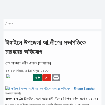
আন্তর্জাতিক
রাজনীতি
/ হোম
অপরাধ
দুর্ঘটনা
টাঙ্গাইলে উপজেলা আ.লীগের সভাপতিকে
বিনোদন
মারধরের অভিযোগ
খেলাধুলা
মোঃ আরমান কবীর সৈকত (সম্পাদক)
চাকরি
০৯:০৮ পিএম, ৬ ডিসেম্বর ২০২৩
লাইফ
Print
ফ+
ফ -
স্টাইল
অন্যান্য
শওকত সিকদার
একতার কণ্ঠঃ
টাঙ্গাইল জেলা আওয়ামী লীগের বিশেষ বর্ধিত সভা শেষে বের