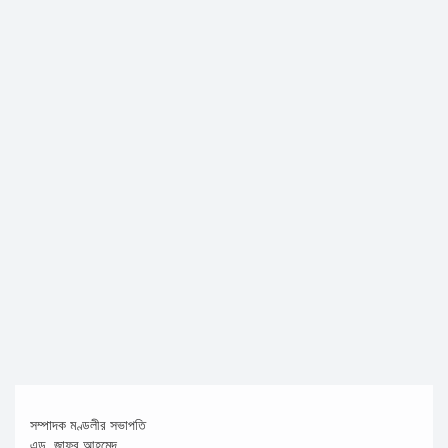
মুঘল প্রেমের ঐতিহ্যের খাবার বাকরখানি এখন টাঙ্গাইলে
জেলার মানুষের উন্নত স্বাস্থ্যসেবায় সর্বোচ্চ গুরুত্ব দিয়ে কাজ করছি:
প্রতিমন্ত্রী টুকু
আমাদের চার পাশে ব্যাঙের ছাতার মতো গড়ে উঠছে মাদ্রাসা ও কিন্ডার গার্ডেন
:মুক্তিযুদ্ধ বিষয়কমন্ত্রী
সম্পাদক মণ্ডলীর সভাপতি
এড. জাফর আহমেদ