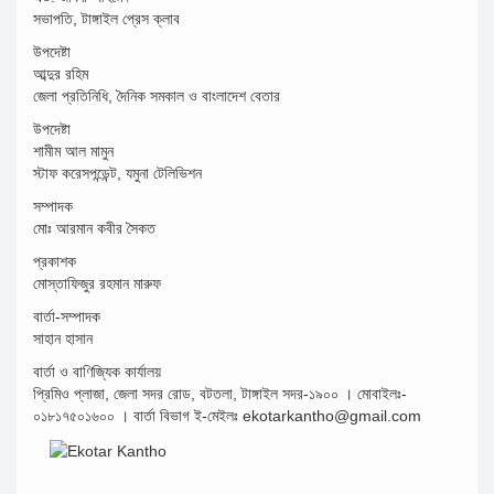
সভাপতি, টাঙ্গাইল প্রেস ক্লাব
উপদেষ্টা
আব্দুর রহিম
জেলা প্রতিনিধি, দৈনিক সমকাল ও বাংলাদেশ বেতার
উপদেষ্টা
শামীম আল মামুন
স্টাফ করেসপন্ডেন্ট, যমুনা টেলিভিশন
সম্পাদক
মোঃ আরমান কবীর সৈকত
প্রকাশক
মোস্তাফিজুর রহমান মারুফ
বার্তা-সম্পাদক
সাহান হাসান
বার্তা ও বাণিজ্যিক কার্যালয়
প্রিমিও প্লাজা, জেলা সদর রোড, বটতলা, টাঙ্গাইল সদর-১৯০০ । মোবাইলঃ-
০১৮১৭৫০১৬০০ । বার্তা বিভাগ ই-মেইলঃ ekotarkantho@gmail.com