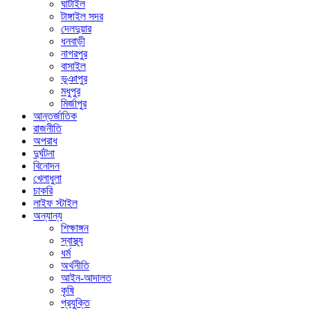
ঘাটাইল
টাঙ্গাইল সদর
দেলদুয়ার
ধনবাড়ী
নাগরপুর
বাসাইল
ভূঞাপুর
মধুপুর
মির্জাপুর
আন্তর্জাতিক
রাজনীতি
অপরাধ
দুর্ঘটনা
বিনোদন
খেলাধুলা
চাকরি
লাইফ স্টাইল
অন্যান্য
শিক্ষাঙ্গন
স্বাস্থ্য
ধর্ম
অর্থনীতি
আইন-আদালত
কৃষি
প্রযুক্তি