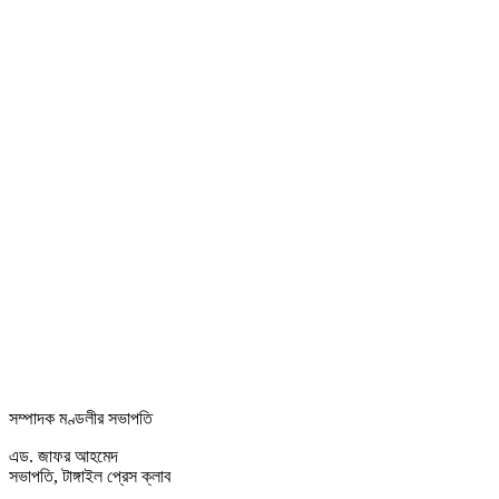
সম্পাদক মণ্ডলীর সভাপতি
এড. জাফর আহমেদ
সভাপতি, টাঙ্গাইল প্রেস ক্লাব