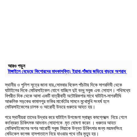
আরও পড়ুন
টাঙ্গাইলে বেড়েছে কিশোরদের মাদকাসক্তি; ইয়াবা-গাঁজায় জড়িয়ে বাড়ছে অপরাধ
স্থানীয় ও পুলিশ সূত্রে জানা যায়,সোমবার বিকেল পাঁচটায় দিকে সাগরদিঘী থেকে
ঘাটাইলের দিকে মোটরসাইকেল যোগে যাচ্ছিল দুই বন্ধু সবুজ এবং সোহাগ। পথিমধ্যে
বিপরীত দিক থেকে আসা একটি যাত্রীবাহী অটোরিকশার সাথে ঘাটাইল-সাগরদীঘি
আঞ্চলিক সড়কের কামালপুর ফকির মার্কেটের সামনে মুখোমুখি সংঘর্ষ হলে
মোটরসাইকেলের চালক ও আরোহী উভয়ে গুরুতর আহত হয়।
পরে স্থানীয়রা তাদের উদ্ধার করে ঘাটাইল উপজেলা স্বাস্থ্য কমপ্লেক্সে নিয়ে গেলে
কর্তব্যরত চিকিৎসক আদনান সোহাগকে মৃত ঘোষণা করেন । গুরুতর আহত
মোটরসাইকেলের অপর আরোহী সবুজ মিয়াকে উন্নত চিকিৎসার জন্য ময়মনসিংহ
মেডিকেল কলেজ হাসপাতালে নিয়ে যাওয়ার পথে তাঁর মৃত্যু হয়।