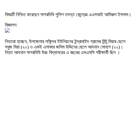
বিষয়টি নিশ্চিত করেছেন সাগরদিঘি পুলিশ তদন্ত কেন্দ্রের এএসআই আমিরুল ইসলাম।
বিজ্ঞাপন
নিহতরা হচ্ছেন, উপজেলার লক্ষিন্দর ইউনিয়নের ইন্দ্রাবাইদ গ্রামের মিন্টু মিয়ার ছেলে
সবুজ মিয়া (২০) ও একই এলাকার জসিম উদ্দিনের ছেলে আদনান সোহাগ (২২)।
নিহত আদনান সাগরদিঘি উচ্চ বিদ্যালয়ের এ বছরের এসএসসি পরীক্ষার্থী ছিল ।