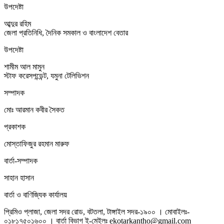
উপদেষ্টা
আব্দুর রহিম
জেলা প্রতিনিধি, দৈনিক সমকাল ও বাংলাদেশ বেতার
উপদেষ্টা
শামীম আল মামুন
স্টাফ করেসপন্ডেন্ট, যমুনা টেলিভিশন
সম্পাদক
মোঃ আরমান কবীর সৈকত
প্রকাশক
মোস্তাফিজুর রহমান মারুফ
বার্তা-সম্পাদক
সাহান হাসান
বার্তা ও বাণিজ্যিক কার্যালয়
প্রিমিও প্লাজা, জেলা সদর রোড, বটতলা, টাঙ্গাইল সদর-১৯০০ । মোবাইলঃ-
০১৮১৭৫০১৬০০ । বার্তা বিভাগ ই-মেইলঃ ekotarkantho@gmail.com