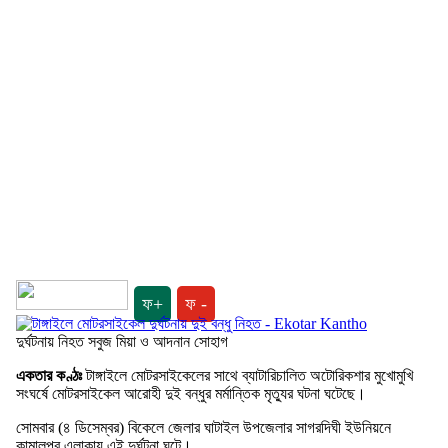
ফ+
ফ -
দুর্ঘটনায় নিহত সবুজ মিয়া ও আদনান সোহাগ
একতার কণ্ঠঃ
টাঙ্গাইলে মোটরসাইকেলের সাথে ব্যাটারিচালিত অটোরিকশার মুখোমুখি
সংঘর্ষে মোটরসাইকেল আরোহী দুই বন্ধুর মর্মান্তিক মৃত্যুর ঘটনা ঘটেছে।
সোমবার (৪ ডিসেম্বর) বিকেলে জেলার ঘাটাইল উপজেলার সাগরদিঘী ইউনিয়নে
কামালপুর এলাকায় এই দুর্ঘটনা ঘটে।