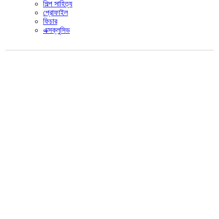
শিল্প সাহিত্য
প্রোফাইল
ফিচার
এক্সক্লুসিভ