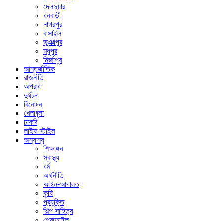
দেলদুয়ার
ধনবাড়ী
নাগরপুর
বাসাইল
ভূঞাপুর
মধুপুর
মির্জাপুর
আন্তর্জাতিক
রাজনীতি
অপরাধ
দুর্ঘটনা
বিনোদন
খেলাধুলা
চাকরি
লাইফ স্টাইল
অন্যান্য
শিক্ষাঙ্গন
স্বাস্থ্য
ধর্ম
অর্থনীতি
আইন-আদালত
কৃষি
প্রযুক্তি
শিল্প সাহিত্য
প্রোফাইল