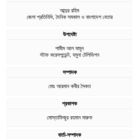
আব্দুর রহিম
জেলা প্রতিনিধি, দৈনিক সমকাল ও বাংলাদেশ বেতার
উপদেষ্টা
শামীম আল মামুন
স্টাফ করেসপন্ডেন্ট, যমুনা টেলিভিশন
সম্পাদক
মোঃ আরমান কবীর সৈকত
প্রকাশক
মোস্তাফিজুর রহমান মারুফ
বার্তা-সম্পাদক