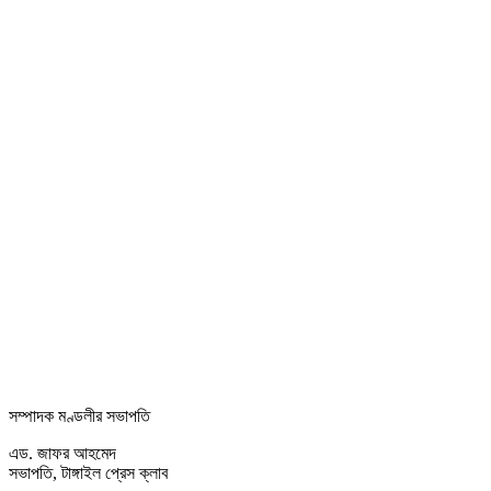
সম্পাদক মণ্ডলীর সভাপতি
এড. জাফর আহমেদ
সভাপতি, টাঙ্গাইল প্রেস ক্লাব