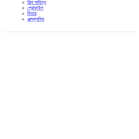
শিল্প সাহিত্য
প্রোফাইল
ফিচার
এক্সক্লুসিভ