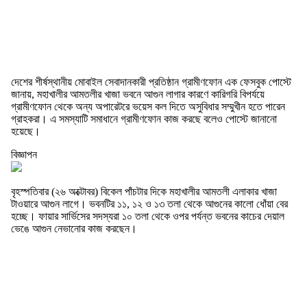
দেশের শীর্ষস্থানীয় মোবাইল সেবাদানকারী প্রতিষ্ঠান গ্রামীণফোন এক ফেসবুক পোস্টে
জানায়, মহাখালীর আমতলীর খাজা ভবনে আগুন লাগার কারণে কারিগরি বিপর্যয়ে
গ্রামীণফোন থেকে অন্য অপারেটরে ভয়েস কল দিতে অসুবিধার সম্মুখীন হতে পারেন
গ্রাহকরা। এ সমস্যাটি সমাধানে গ্রামীণফোন কাজ করছে বলেও পোস্টে জানানো
হয়েছে।
বিজ্ঞাপন
বৃহস্পতিবার (২৬ অক্টোবর) বিকেল পাঁচটার দিকে মহাখালীর আমতলী এলাকার খাজা
টাওয়ারে আগুন লাগে। ভবনটির ১১, ১২ ও ১৩ তলা থেকে আগুনের কালো ধোঁয়া বের
হচ্ছে। ফায়ার সার্ভিসের সদস্যরা ১০ তলা থেকে ওপর পর্যন্ত ভবনের কাচের দেয়াল
ভেঙে আগুন নেভানোর কাজ করছেন।