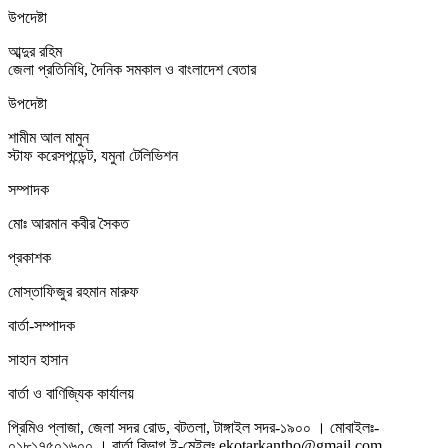
উপদেষ্টা
আব্দুর রহিম
জেলা প্রতিনিধি, দৈনিক সমকাল ও বাংলাদেশ বেতার
উপদেষ্টা
শামীম আল মামুন
স্টাফ করেসপন্ডেন্ট, যমুনা টেলিভিশন
সম্পাদক
মোঃ আরমান কবীর সৈকত
প্রকাশক
মোস্তাফিজুর রহমান মারুফ
বার্তা-সম্পাদক
সাহান হাসান
বার্তা ও বাণিজ্যিক কার্যালয়
প্রিমিও প্লাজা, জেলা সদর রোড, বটতলা, টাঙ্গাইল সদর-১৯০০ । মোবাইলঃ-
০১৮১৭৫০১৬০০ । বার্তা বিভাগ ই-মেইলঃ ekotarkantho@gmail.com