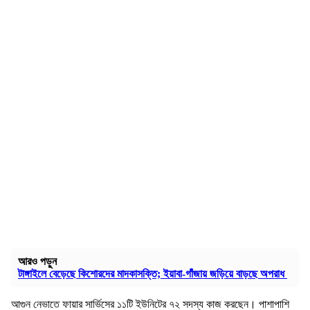
আরও পড়ুন
টাঙ্গাইলে বেড়েছে কিশোরদের মাদকাসক্তি; ইয়াবা-গাঁজায় জড়িয়ে বাড়ছে অপরাধ
আগুন নেভাতে ফায়ার সার্ভিসের ১১টি ইউনিটের ৭২ সদস্য কাজ করছেন। পাশাপাশি