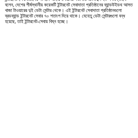
বলেন, দেশের শীর্ষস্থানীয় কয়েকটি ইন্টারনেট সেবাদাতা প্রতিষ্ঠানের ব্যান্ডউইডথ আসত
খাজা টাওয়ারের দুই ডেটা সেন্টার থেকে। এই ইন্টারনেট সেবাদাতা প্রতিষ্ঠানগুলো
ব্রডব্যান্ড ইন্টারনেট সেবার ৭০ শতাংশ দিয়ে থাকে। যেহেতু ডেটা সেন্টারগুলো বন্ধ
হয়েছে, তাই ইন্টারনেট-সেবায় বিঘ্ন হচ্ছে।