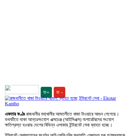
ফ+
ফ -
একতার কণ্ঠঃ
রাজধানীর মহাখালীর আমতলীতে খাজা টাওয়ারে আগুন লেগেছে।
ভবনটিতে থাকা আন্তঃসংযোগ এক্সচেঞ্জ (আইসিএক্স) অপারেটরদের সংযোগ
ক্ষতিগ্রস্ত হওয়ায় দেশের বিভিন্ন এলাকায় ইন্টারনেট সেবা ব্যাহত হচ্ছে।
ইন্টারনেট সেবাদাতাদের সংগঠন আইএসপিএবির সভাপতি এমদাদুল হক গণমাধ্যমকে