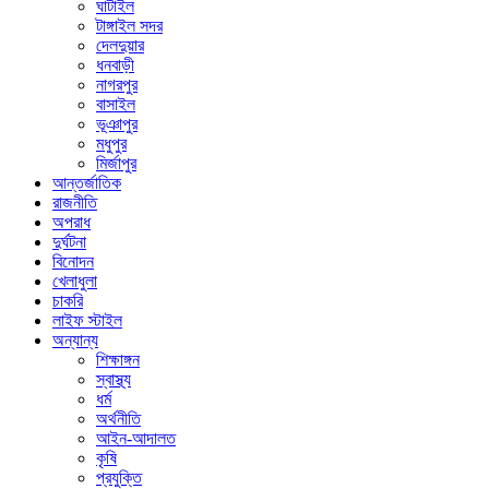
ঘাটাইল
টাঙ্গাইল সদর
দেলদুয়ার
ধনবাড়ী
নাগরপুর
বাসাইল
ভূঞাপুর
মধুপুর
মির্জাপুর
আন্তর্জাতিক
রাজনীতি
অপরাধ
দুর্ঘটনা
বিনোদন
খেলাধুলা
চাকরি
লাইফ স্টাইল
অন্যান্য
শিক্ষাঙ্গন
স্বাস্থ্য
ধর্ম
অর্থনীতি
আইন-আদালত
কৃষি
প্রযুক্তি