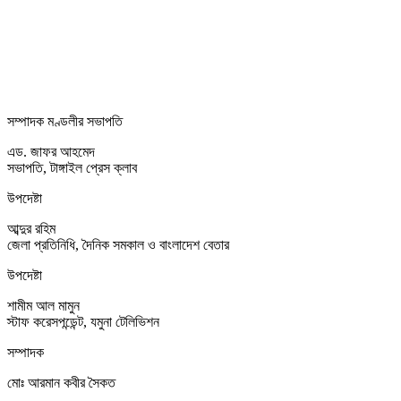
সম্পাদক মণ্ডলীর সভাপতি
এড. জাফর আহমেদ
সভাপতি, টাঙ্গাইল প্রেস ক্লাব
উপদেষ্টা
আব্দুর রহিম
জেলা প্রতিনিধি, দৈনিক সমকাল ও বাংলাদেশ বেতার
উপদেষ্টা
শামীম আল মামুন
স্টাফ করেসপন্ডেন্ট, যমুনা টেলিভিশন
সম্পাদক
মোঃ আরমান কবীর সৈকত