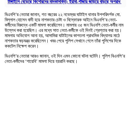
টাঙ্গাইলে বেড়েছে কিশোরদের মাদকাসক্তি; ইয়াবা-গাঁজায় জড়িয়ে বাড়ছে অপরাধ
বিএনপি’র নেতারা জানান, গত বছরের ২২ নভেম্বর ঘাটাইল থানার উপপরিদর্শক মো.
বিল্লাল হোসেন বাদী হয়ে নাশকতার চেষ্টা ও বিস্ফোরক আইনে বিএনপি’র নেতা-
কর্মীদের বিরুদ্ধে একটি মামলা করেছিলেন। মামলায় ৩৫ জন বিএনপি নেতা-কর্মীর নাম
উল্লেখ করা হয়েছিল। এর মধ্যে সাত নেতা-কর্মীকে ওই দিনই গ্রেপ্তার করা হয়।
মামলায় অভিযোগ আনা হয়, আসামিরা ঘাটাইলের কাশতলা প্রাথমিক বিদ্যালয় মাঠে
নাশকতার ষড়যন্ত্র করেছিলেন। খবর পেয়ে পুলিশ সেখানে গেলে তাঁরা পুলিশের দিকে
ককটেল নিক্ষেপ করেন।
বিএনপি’র নেতারা আরও জানান, ওই দিন এমন কোনো ঘটনা ঘটেনি। পুলিশ বিএনপি’র
নেতা-কর্মীদের ‘গায়েবি’ মামলা দিয়ে হয়রানি করছে।