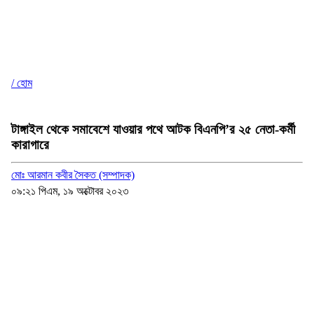
/ হোম
টাঙ্গাইল থেকে সমাবেশে যাওয়ার পথে আটক বিএনপি’র ২৫ নেতা-কর্মী
কারাগারে
মোঃ আরমান কবীর সৈকত (সম্পাদক)
০৯:২১ পিএম, ১৯ অক্টোবর ২০২৩