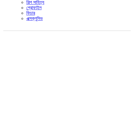
শিল্প সাহিত্য
প্রোফাইল
ফিচার
এক্সক্লুসিভ