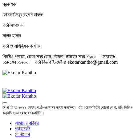
প্রকাশক
মোস্তাফিজুর রহমান মারুফ
বার্তা-সম্পাদক
সাহান হাসান
বার্তা ও বাণিজ্যিক কার্যালয়
প্রিমিও প্লাজা, জেলা সদর রোড, বটতলা, টাঙ্গাইল সদর-১৯০০ । মোবাইলঃ-
০১৮১৭৫০১৬০০ । বার্তা বিভাগ ই-মেইলঃ ekotarkantho@gmail.com
কপিরাইট © ২০২২ একতার কণ্ঠ এর সকল স্বত্ব সংরক্ষিত। এই ওয়েবসাইটের কোনো লেখা, ছবি, ভিডিও
অনুমতি ছাড়া ব্যবহার বেআইনি ।
আমাদের পরিবার
প্রাইভেসি
যোগাযোগ