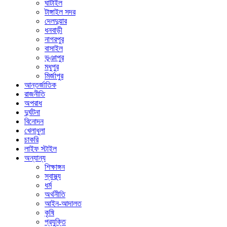
ঘাটাইল
টাঙ্গাইল সদর
দেলদুয়ার
ধনবাড়ী
নাগরপুর
বাসাইল
ভূঞাপুর
মধুপুর
মির্জাপুর
আন্তর্জাতিক
রাজনীতি
অপরাধ
দুর্ঘটনা
বিনোদন
খেলাধুলা
চাকরি
লাইফ স্টাইল
অন্যান্য
শিক্ষাঙ্গন
স্বাস্থ্য
ধর্ম
অর্থনীতি
আইন-আদালত
কৃষি
প্রযুক্তি