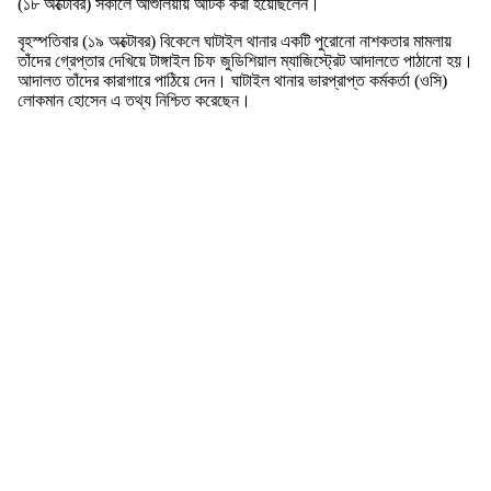
(১৮ অক্টোবর) সকালে আশুলিয়ায় আটক করা হয়েছিলেন।
বৃহস্পতিবার (১৯ অক্টোবর) বিকেলে ঘাটাইল থানার একটি পুরোনো নাশকতার মামলায়
তাঁদের গ্রেপ্তার দেখিয়ে টাঙ্গাইল চিফ জুডিশিয়াল ম্যাজিস্ট্রেট আদালতে পাঠানো হয়।
আদালত তাঁদের কারাগারে পাঠিয়ে দেন। ঘাটাইল থানার ভারপ্রাপ্ত কর্মকর্তা (ওসি)
লোকমান হোসেন এ তথ্য নিশ্চিত করেছেন।