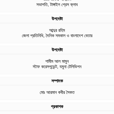
সভাপতি, টাঙ্গাইল প্রেস ক্লাব
উপদেষ্টা
আব্দুর রহিম
জেলা প্রতিনিধি, দৈনিক সমকাল ও বাংলাদেশ বেতার
উপদেষ্টা
শামীম আল মামুন
স্টাফ করেসপন্ডেন্ট, যমুনা টেলিভিশন
সম্পাদক
মোঃ আরমান কবীর সৈকত
প্রকাশক