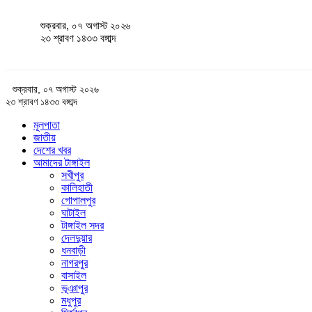
শুক্রবার, ০৭ অগাস্ট ২০২৬
২৩ শ্রাবণ ১৪৩৩ বঙ্গাব্দ
শুক্রবার, ০৭ অগাস্ট ২০২৬
২৩ শ্রাবণ ১৪৩৩ বঙ্গাব্দ
মূলপাতা
জাতীয়
দেশের খবর
আমাদের টাঙ্গাইল
সখীপুর
কালিহাতী
গোপালপুর
ঘাটাইল
টাঙ্গাইল সদর
দেলদুয়ার
ধনবাড়ী
নাগরপুর
বাসাইল
ভূঞাপুর
মধুপুর