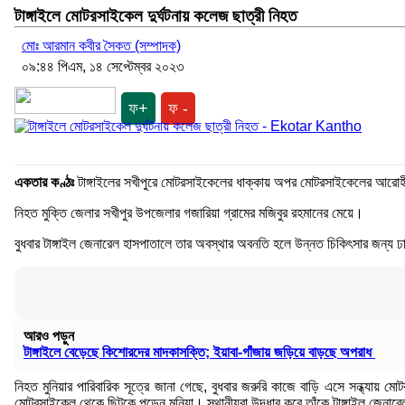
টাঙ্গাইলে মোটরসাইকেল দুর্ঘটনায় কলেজ ছাত্রী নিহত
মোঃ আরমান কবীর সৈকত (সম্পাদক)
০৯:৪৪ পিএম, ১৪ সেপ্টেম্বর ২০২৩
ফ+
ফ -
একতার কণ্ঠঃ
টাঙ্গাইলের সখীপুরে মোটরসাইকেলের ধাক্কায় অপর মোটরসাইকেলের আরোহী মু
নিহত মুক্তি জেলার সখীপুর উপজেলার গজারিয়া গ্রামের মজিবুর রহমানের মেয়ে।
বুধবার টাঙ্গাইল জেনারেল হাসপাতালে তার অবস্থার অবনতি হলে উন্নত চিকিৎসার জন্য ঢাকা
আরও পড়ুন
টাঙ্গাইলে বেড়েছে কিশোরদের মাদকাসক্তি; ইয়াবা-গাঁজায় জড়িয়ে বাড়ছে অপরাধ
নিহত মুনিয়ার পারিবারিক সূত্রে জানা গেছে, বুধবার জরুরি কাজে বাড়ি এসে সন্ধ্
মোটরসাইকেল থেকে ছিটকে পড়েন মুনিয়া। স্থানীয়রা উদ্ধার করে তাঁকে টাঙ্গাইল জেনা