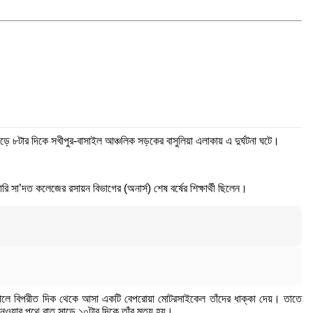
ড়ে ৮টার দিকে সখীপুর-বাসাইল আঞ্চলিক সড়কের বাসুলিয়া এলাকায় এ দুর্ঘটনা ঘটে।
ি সা’দত কলেজের রসায়ন বিভাগের (অনার্স) শেষ বর্ষের শিক্ষার্থী ছিলেন।
ৌঁছালে বিপরীত দিক থেকে আসা একটি বেপরোয়া মোটরসাইকেল তাঁদের ধাক্কা দেয়। তাতে
ওয়ার পথে রাত সাড়ে ১০টার দিকে তাঁর মৃত্যু হয়।