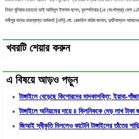
নিহত মুনিয়ার চাচাতো ভাই আমিনুল ইসলাম বলেন, বৃহস্পতিবার (১৪ সেপ্টেম্বর) বেলা ১১
সখীপুর থানার ভারপ্রাপ্ত কর্মকর্তা (ওসি) মো. রেজাউল করিম জানান, দুর্ঘটনাস্থল আ
খবরটি শেয়ার করুন
এ বিষয়ে আড়ও পড়ুন
টাঙ্গাইলে বেড়েছে কিশোরদের মাদকাসক্তি; ইয়াবা-গাঁ
টাঙ্গাইলে অনিয়মের দায়ে ৪ ক্লিনিককে দেড় লাখ টাকা জ
জিআই স্বীকৃতি মিললেও কাটেনি টাঙ্গাইলের তাঁতের শা