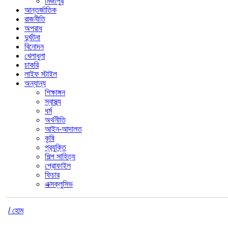
মির্জাপুর
আন্তর্জাতিক
রাজনীতি
অপরাধ
দুর্ঘটনা
বিনোদন
খেলাধুলা
চাকরি
লাইফ স্টাইল
অন্যান্য
শিক্ষাঙ্গন
স্বাস্থ্য
ধর্ম
অর্থনীতি
আইন-আদালত
কৃষি
প্রযুক্তি
শিল্প সাহিত্য
প্রোফাইল
ফিচার
এক্সক্লুসিভ
/ হোম