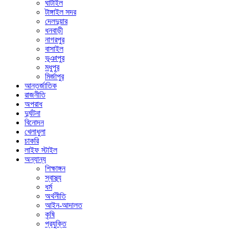
ঘাটাইল
টাঙ্গাইল সদর
দেলদুয়ার
ধনবাড়ী
নাগরপুর
বাসাইল
ভূঞাপুর
মধুপুর
মির্জাপুর
আন্তর্জাতিক
রাজনীতি
অপরাধ
দুর্ঘটনা
বিনোদন
খেলাধুলা
চাকরি
লাইফ স্টাইল
অন্যান্য
শিক্ষাঙ্গন
স্বাস্থ্য
ধর্ম
অর্থনীতি
আইন-আদালত
কৃষি
প্রযুক্তি