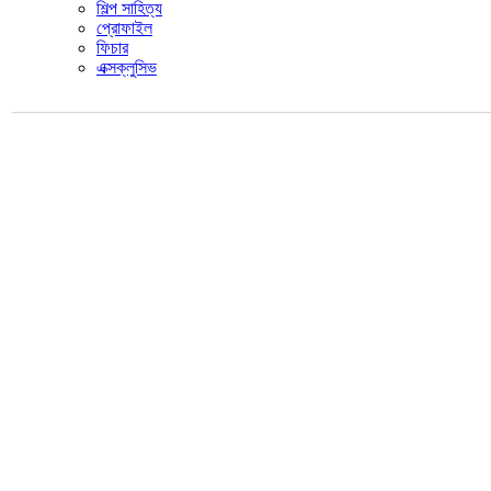
শিল্প সাহিত্য
প্রোফাইল
ফিচার
এক্সক্লুসিভ