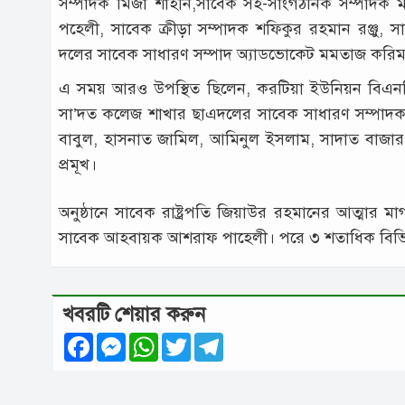
সম্পাদক মির্জা শাহীন,সাবেক সহ-সাংগঠনিক সম্পাদক 
পহেলী, সাবেক ক্রীড়া সম্পাদক শফিকুর রহমান রঞ্জু, সা
দলের সাবেক সাধারণ সম্পাদ অ্যাডভোকেট মমতাজ করিম, জেল
এ সময় আরও উপস্থিত ছিলেন, করটিয়া ইউনিয়ন বিএনপ
সা’দত কলেজ শাখার ছাএদলের সাবেক সাধারণ সম্পাদক এ
বাবুল, হাসনাত জামিল, আমিনুল ইসলাম, সাদাত বাজার ব্
প্রমূখ।
অনুষ্ঠানে সাবেক রাষ্ট্রপতি জিয়াউর রহমানের আত্মা
সাবেক আহবায়ক আশরাফ পাহেলী। পরে ৩ শতাধিক বিভিন্ন
খবরটি শেয়ার করুন
Facebook
Messenger
WhatsApp
Twitter
Telegram