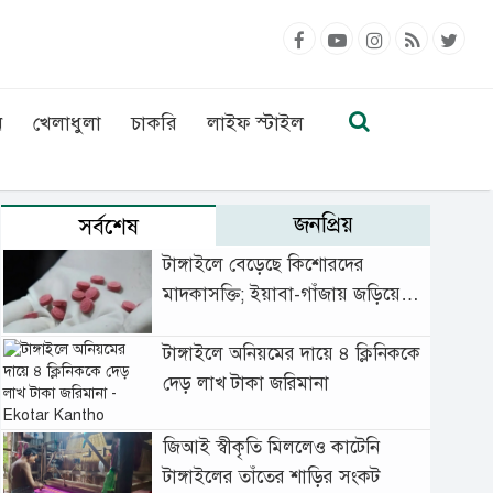
ন
খেলাধুলা
চাকরি
লাইফ স্টাইল
জনপ্রিয়
সর্বশেষ
টাঙ্গাইলে বেড়েছে কিশোরদের
মাদকাসক্তি; ইয়াবা-গাঁজায় জড়িয়ে
বাড়ছে অপরাধ
টাঙ্গাইলে অনিয়মের দায়ে ৪ ক্লিনিককে
দেড় লাখ টাকা জরিমানা
জিআই স্বীকৃতি মিললেও কাটেনি
টাঙ্গাইলের তাঁতের শাড়ির সংকট