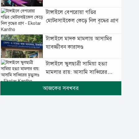
টাঙ্গাইলে বেপরোয়া গতির
মোটরসাইকেল কেড়ে নিল বৃদ্ধের প্রাণ
টাঙ্গাইলে মাদক মামলায় আসামির
যাবজ্জীবন কারাদণ্ড
টাঙ্গাইলে স্কুলছাত্রী সামিয়া হত্যা
মামলার রায়: আসামি সাব্বিরের
মৃত্যুদণ্ড
টানা বৃষ্টিতে টাঙ্গাইলে বিপর্যস্ত
জনজীবন
মুঘল প্রেমের ঐতিহ্যের খাবার
বাকরখানি এখন টাঙ্গাইলে