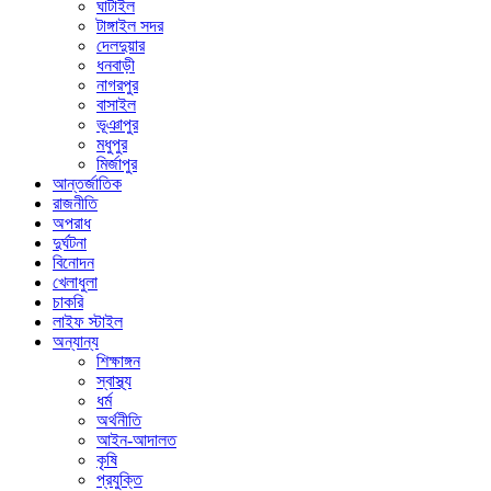
ঘাটাইল
টাঙ্গাইল সদর
দেলদুয়ার
ধনবাড়ী
নাগরপুর
বাসাইল
ভূঞাপুর
মধুপুর
মির্জাপুর
আন্তর্জাতিক
রাজনীতি
অপরাধ
দুর্ঘটনা
বিনোদন
খেলাধুলা
চাকরি
লাইফ স্টাইল
অন্যান্য
শিক্ষাঙ্গন
স্বাস্থ্য
ধর্ম
অর্থনীতি
আইন-আদালত
কৃষি
প্রযুক্তি