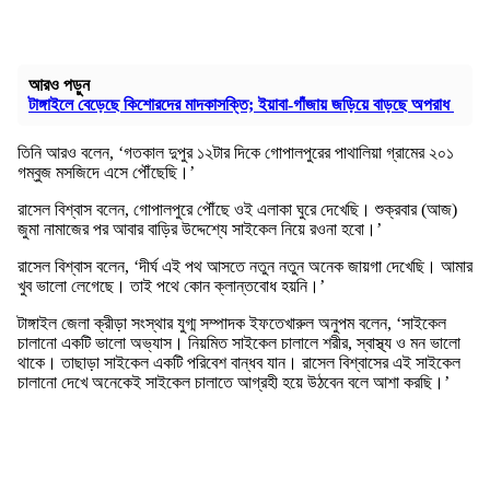
আরও পড়ুন
টাঙ্গাইলে বেড়েছে কিশোরদের মাদকাসক্তি; ইয়াবা-গাঁজায় জড়িয়ে বাড়ছে অপরাধ
তিনি আরও বলেন, ‘গতকাল দুপুর ১২টার দিকে গোপালপুরের পাথালিয়া গ্রামের ২০১
গম্বুজ মসজিদে এসে পৌঁছেছি।’
রাসেল বিশ্বাস বলেন, গোপালপুরে পৌঁছে ওই এলাকা ঘুরে দেখেছি। শুক্রবার (আজ)
জুমা নামাজের পর আবার বাড়ির উদ্দেশ্যে সাইকেল নিয়ে রওনা হবো।’
রাসেল বিশ্বাস বলেন, ‘দীর্ঘ এই পথ আসতে নতুন নতুন অনেক জায়গা দেখেছি। আমার
খুব ভালো লেগেছে। তাই পথে কোন ক্লান্তবোধ হয়নি।’
টাঙ্গাইল জেলা ক্রীড়া সংস্থার যুগ্ম সম্পাদক ইফতেখারুল অনুপম বলেন, ‘সাইকেল
চালানো একটি ভালো অভ্যাস। নিয়মিত সাইকেল চালালে শরীর, স্বাস্থ্য ও মন ভালো
থাকে। তাছাড়া সাইকেল একটি পরিবেশ বান্ধব যান। রাসেল বিশ্বাসের এই সাইকেল
চালানো দেখে অনেকেই সাইকেল চালাতে আগ্রহী হয়ে উঠবেন বলে আশা করছি।’