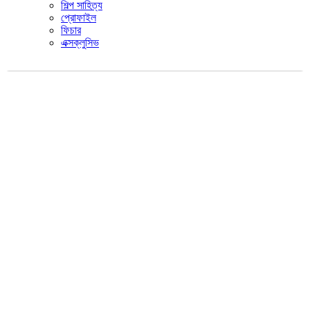
শিল্প সাহিত্য
প্রোফাইল
ফিচার
এক্সক্লুসিভ