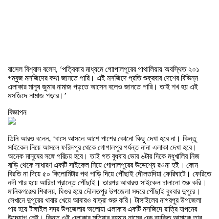
রাসেল বিশ্বাস বলেন, ‘পত্রিকার মাধ্যমে গোাপালপুরের পাথালিয়ায় অবস্থিত ২০১
গম্বুজ মসজিদের কথা জানতে পারি। এই মসজিদে প্রতি শুক্রবার দেশের বিভিন্ন
এলাকার মানুষ জুমার নামাজ পড়তে আসেন বলেও জানতে পারি। তাই শখ হয় এই
মসজিদে নামাজ পড়ার।’
বিজ্ঞাপন
তিনি আরও বলেন, ‘বাসে আসলে আশে পাশের কোনো কিছু দেখা হবে না। কিন্তু
সাইকেল নিয়ে আসলে ফরিদপুর থেকে গোপালপুর পর্যন্ত নানা এলাকা দেখা হবে।
অনেক মানুষের সঙ্গে পরিচয় হবে। তাই গত বুধবার ভোর ৬টার দিকে মধুখালির নিজ
বাড়ি থেকে সাধারণ একটি সাইকেল নিয়ে গোপালপুরের উদ্দেশ্যে রওনা হই। কোন
বিরতি না দিয়ে ৫০ কিলোমিটার পথ পাড়ি দিয়ে পৌঁছাই দৌলতদিয়া ফেরিঘাটে। ফেরিতে
নদী পার হয়ে আরিচা প্রান্তে পৌঁছাই। তারপর আবারও সাইকেল চালানো শুরু করি।
মানিকগঞ্জের শিবালয়, ঘিওর হয়ে দৌলতপুর উপজেলা সদরে পৌঁছাই বুধবার দুপুরে।
সেখানে দুপুরের খাবার খেয়ে আবারও যাত্রা শুরু করি। টাঙ্গাইলের নাগরপুর উপজেলা
পার হয়ে টাঙ্গাইল সদর উপজেলার অলোয়া এলাকার একটি মসজিদে রাত্রি যাপনের
উদ্যোগ নেই। কিন্তু ওই এলাকার মতিয়ার রহমান নামের এক ব্যক্তি আমাকে তার