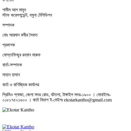
শামীম আল মামুন
স্টাফ করেসপন্ডেন্ট, যমুনা টেলিভিশন
সম্পাদক
মোঃ আরমান কবীর সৈকত
প্রকাশক
মোস্তাফিজুর রহমান মারুফ
বার্তা-সম্পাদক
সাহান হাসান
বার্তা ও বাণিজ্যিক কার্যালয়
প্রিমিও প্লাজা, জেলা সদর রোড, বটতলা, টাঙ্গাইল সদর-১৯০০ । মোবাইলঃ-
০১৮১৭৫০১৬০০ । বার্তা বিভাগ ই-মেইলঃ ekotarkantho@gmail.com