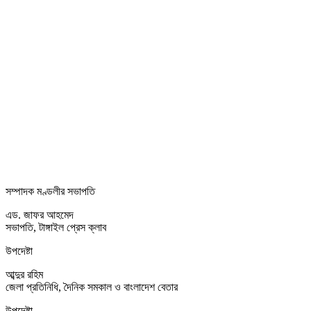
সম্পাদক মণ্ডলীর সভাপতি
এড. জাফর আহমেদ
সভাপতি, টাঙ্গাইল প্রেস ক্লাব
উপদেষ্টা
আব্দুর রহিম
জেলা প্রতিনিধি, দৈনিক সমকাল ও বাংলাদেশ বেতার
উপদেষ্টা