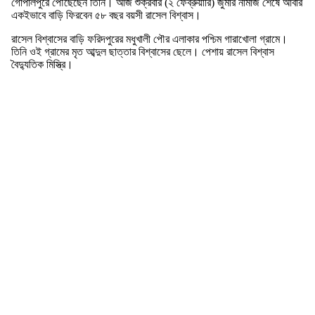
গোপালপুরে পৌঁছেছেন তিনি। আজ শুক্রবার (২ ফেব্রুয়ারি) জুমার নামাজ শেষে আবার
একইভাবে বাড়ি ফিরবেন ৫৮ বছর বয়সী রাসেল বিশ্বাস।
রাসেল বিশ্বাসের বাড়ি ফরিদপুরের মধুখালী পৌর এলাকার পশ্চিম গারাখোলা গ্রামে।
তিনি ওই গ্রামের মৃত আব্দুল ছাত্তার বিশ্বাসের ছেলে। পেশায় রাসেল বিশ্বাস
বৈদ্যুতিক মিস্ত্রি।