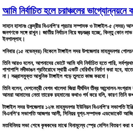
আমি নির্বাচিত হলে চরাঞ্চলের ভাগ্যোন্নয়নে 
সাহান হাসানঃ
কেন্দ্রীয় বিএনপি’র প্রচার সম্পাদক ও টাঙ্গাইল-৫ (সদর) আ
জনগণকে সঙ্গে রাখুন। জাতীয় নির্বাচন নিয়ে ষড়যন্ত্র হচ্ছে, কিন্তু ক
ইনশাল্লাহ।
শনিবার (১৫ নভেম্বর) বিকেলে টাঙ্গাইল সদর উপজেলার মাহমুদনগর গোল
তিনি আরও বলেন, আপনাদের ভোটে আমি যদি নির্বাচিত হতে পারি, সর্বপ্রথম
পাশাপাশি নদীভাঙন প্রতিরোধে স্থায়ী একটি বেরিবাঁধ নির্মাণ করা হবে, য
না। সন্ত্রাসমুক্ত আধুনিক টাঙ্গাইল গড়ে তুলতে কাজ করবো।
তিনি বলেন, দেশনেত্রী বেগম খালেদা জিয়া দীর্ঘদিন তীব্র আন্দোলন-সং
আমরা আমাদের নেতা তারেক রহমানের কথাও গর্ব করে বলি, কারণ তিনি কখ
টাঙ্গাইল সদর উপজেলার ১২নং মাহমুদনগর ইউনিয়ন বিএনপি’র সভাপতি ইঞ্জ
বিএনপি’র সভাপতি আজগর আলী, সিনিয়র যুগ্ন-সম্পাদক এডভোকেট আজিম উদ
মতবিনিময় সভা শেষে কৃষকদের মাঝে বিনামূল্যে স্প্রে মেশিন বিতরণ করা 