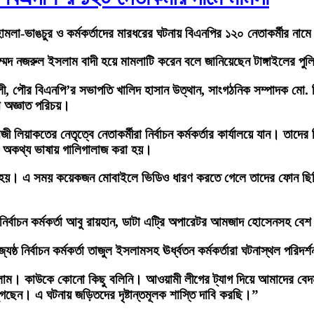
 হামলা-ভাঙচুর ও কর্মকর্তাদের মারধরের ঘটনায় বিএনপির ১২০ নেতাকর্মীর না
াম্মদ নজরুল ইসলাম বাদী হয়ে মামলাটি করেন বলে জানিয়েছেন টাঙ্গাইলের পু
 পৌর বিএনপি’র সভাপতি খালিদ হাসান উত্থান, সাংগঠনিক সম্পাদক মো. লিট
া অজ্ঞাত পরিচয়।
াকতের নেতৃত্বে নেতাকর্মীরা নির্বাচন কর্মকর্তার কার্যালয়ে যান। তাদের ক
র অকথ্য ভাষায় গালিগালাজ করা হয়।
চালানো হয়। এ সময় কয়েকজন মোবাইলে ভিডিও ধারণ করতে গেলে তাদের ফোন ছিন
া নির্বাচন কর্মকর্তা আবু রায়হান, ডাটা এট্রি অপারেটর আমজাদ হোসেনস
ষ্ঠ নির্বাচন কর্মকর্তা তাজুল ইসলামসহ ঊর্ধ্বতন কর্মকর্তারা ঘটনাস্থল পরিদ
ছিলাম। কাউকে কোনো কিছু বলিনি। আওয়ামী লীগের ট্যাগ দিয়ে আমাদের বে
 ভুগছেন। এ ঘটনায় জড়িতদের দৃষ্টান্তমূলক শাস্তি দাবি করছি।”