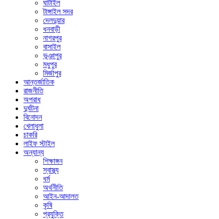
ঘাটাইল
টাঙ্গাইল সদর
দেলদুয়ার
ধনবাড়ী
নাগরপুর
বাসাইল
ভূঞাপুর
মধুপুর
মির্জাপুর
আন্তর্জাতিক
রাজনীতি
অপরাধ
দুর্ঘটনা
বিনোদন
খেলাধুলা
চাকরি
লাইফ স্টাইল
অন্যান্য
শিক্ষাঙ্গন
স্বাস্থ্য
ধর্ম
অর্থনীতি
আইন-আদালত
কৃষি
প্রযুক্তি