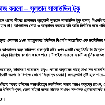
কাজ করবো – সুলতান সালাউদ্দিন টুকু
সনে ধানের শীষের মনোনয়ন প্রত্যাশী সুলতান সালাউদ্দিন টুকু বলেন, বিএনপি
োন লাভ হবে না। আপনাদের দোয়া ও আল্লাহর রহমতে যদি আমি নির্বাচিত হতে প
চত্বর এলাকায় ১২নং মাহমুদনগর ইউনিয়ন বিএনপি আয়োজিত এক মতবিনিময় স
 আপনাদের বহুল কাঙ্ক্ষিত ধলেশ্বরী নদীর ওপর একটি সেতু নির্মাণের উদ্য
াতে মানুষ নিরাপদে বসবাস করতে পারে। টাঙ্গাইল সদরকে একটি আধুনিক মডেল ট
গ্রাম করেছেন, কারাবরণ করেছেন; তবুও কোনো অন্যায়ের কাছে মাথা নত করে
নোই জনগণের বিপক্ষে কোনো সিদ্ধান্ত নেননি। জনদুর্ভোগ সৃষ্টি হতে পা
িনিয়ার আব্দুর রশিদের সভাপতিত্বে মতবিনিময় সভায় আরও বক্তব্য রাখেন,
্দিন বিপ্লব, জেলা মহিলা দলের সাবেক সাধারণ সম্পাদক এ্যাডভোকেট মমত
হয়।