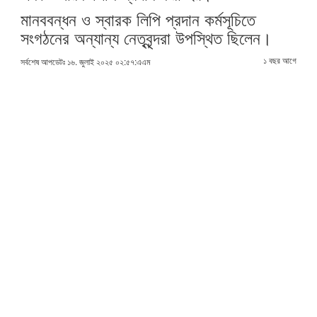
মানববন্ধন ও স্বারক লিপি প্রদান কর্মসূচিতে
সংগঠনের অন্যান্য নেতৃবৃন্দরা উপস্থিত ছিলেন।
১ বছর আগে
সর্বশেষ আপডেটঃ ১৬. জুলাই ২০২৫ ০২:৫৭:এএম