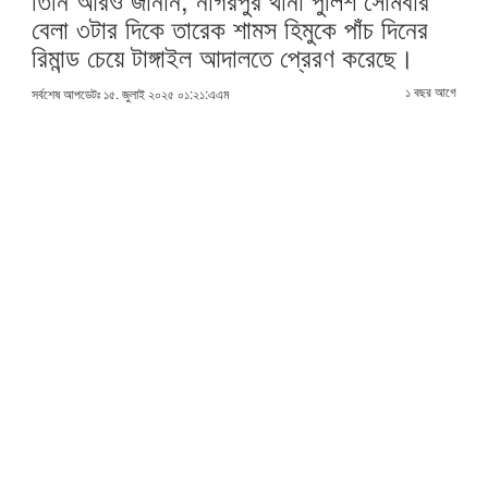
বেলা ৩টার দিকে তারেক শামস হিমুকে পাঁচ দিনের
রিমান্ড চেয়ে টাঙ্গাইল আদালতে প্রেরণ করেছে।
১ বছর আগে
সর্বশেষ আপডেটঃ ১৫. জুলাই ২০২৫ ০১:২১:এএম