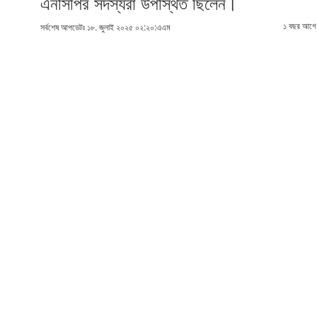
এনসিপির সদস্যরা উপস্থিত ছিলেন।
১ বছর আগে
সর্বশেষ আপডেটঃ ১৮. জুলাই ২০২৫ ০২:২০:এএম