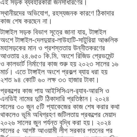
এই সড়ক ব্যবহারকারী জনসাধারণের।
স্থানীয়দের অভিযোগ, রহস্যজনক কারণে ঠিকাদার
কাজ শেষ করছেন না।
টাঙ্গাইল সড়ক বিভাগ সূত্রে জানা যায়, টাঙ্গাইল
অংশে টাঙ্গাইল-দেলদুয়ার-লাউহাটি-সাটুরিয়া আঞ্চলিক
মহাসড়কের মান ও প্রশস্ততায় উন্নীতকরণের
আওতায় ২৪.৬৫০ কি.মি. অংশে রিজিড প্রেভমেন্ট
ও কালভার্ট নির্মাণের কাজ শুরু হয় ২০২৩ সালের ১৬
মার্চ। এতে টাঙ্গাইল অংশে প্রকল্প ব্যায় ধরা হয়
২শত ৯৪ কোটি ৬০ লক্ষ ৩৩ হাজার টাকা।
প্রকল্পের কাজ পায় আইসিসিএল-র‌্যাব-আরসি ও
এনডিই নামের দুটি ঠিকাদারি প্রতিষ্ঠান। ২০২৪
সালের ৩০ জুন ৫টি প্যাকেজের কাজ শেষ করার কথা
থাকলেও ভূমি অধিগ্রহণ জটিলতায় প্রকল্পের মেয়াদ
২০২৬ সালের জুন পর্যন্ত বৃদ্ধি করা হয়। ২০২৪
সালের ৫ আগষ্ট আওয়ামী লীগ সরকার পতনের পর