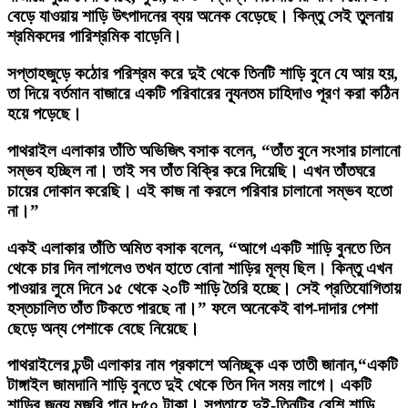
বেড়ে যাওয়ায় শাড়ি উৎপাদনের ব্যয় অনেক বেড়েছে। কিন্তু সেই তুলনায়
শ্রমিকদের পারিশ্রমিক বাড়েনি।
সপ্তাহজুড়ে কঠোর পরিশ্রম করে দুই থেকে তিনটি শাড়ি বুনে যে আয় হয়,
তা দিয়ে বর্তমান বাজারে একটি পরিবারের ন্যূনতম চাহিদাও পূরণ করা কঠিন
হয়ে পড়েছে।
পাথরাইল এলাকার তাঁতি অভিজিৎ বসাক বলেন, “তাঁত বুনে সংসার চালানো
সম্ভব হচ্ছিল না। তাই সব তাঁত বিক্রি করে দিয়েছি। এখন তাঁতঘরে
চায়ের দোকান করেছি। এই কাজ না করলে পরিবার চালানো সম্ভব হতো
না।”
একই এলাকার তাঁতি অমিত বসাক বলেন, “আগে একটি শাড়ি বুনতে তিন
থেকে চার দিন লাগলেও তখন হাতে বোনা শাড়ির মূল্য ছিল। কিন্তু এখন
পাওয়ার লুমে দিনে ১৫ থেকে ২০টি শাড়ি তৈরি হচ্ছে। সেই প্রতিযোগিতায়
হস্তচালিত তাঁত টিকতে পারছে না।” ফলে অনেকেই বাপ-দাদার পেশা
ছেড়ে অন্য পেশাকে বেছে নিয়েছে।
পাথরাইলের চন্ডী এলাকার নাম প্রকাশে অনিচ্ছুক এক তাতী জানান,“একটি
টাঙ্গাইল জামদানি শাড়ি বুনতে দুই থেকে তিন দিন সময় লাগে। একটি
শাড়ির জন্য মজুরি পান ৮৫০ টাকা। সপ্তাহে দুই-তিনটির বেশি শাড়ি