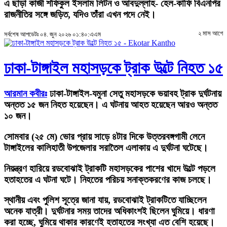
এ ছাড়া কাজী শফিকুল ইসলাম লিটন ও আবদুল্লাহ- হেল-কাফি বিএনপির
রাজনীতির সঙ্গে জড়িত, যদিও তাঁরা এখন পদে নেই।
২ মাস আগে
সর্বশেষ আপডেটঃ ০৪. জুন ২০২৬ ০১:৪০:এএম
ঢাকা-টাঙ্গাইল মহাসড়কে ট্রাক উল্টে নিহত ১৫
আরমান কবীরঃ
ঢাকা-টাঙ্গাইল-যমুনা সেতু মহাসড়কে ভয়াবহ ট্রাক দুর্ঘটনায়
অন্তত ১৫ জন নিহত হয়েছেন। এ ঘটনায় আহত হয়েছেন আরও অন্তত
১০ জন।
সোমবার (২৫ মে) ভোর প্রায় সাড়ে ৪টার দিকে উত্তরবঙ্গগামী লেনে
টাঙ্গাইলের কালিহাতী উপজেলার সরাতৈল এলাকায় এ দুর্ঘটনা ঘটেছে।
নিয়ন্ত্রণ হারিয়ে রডবোঝাই ট্রাকটি মহাসড়কের পাশের খাদে উল্টে পড়লে
হতাহতের এ ঘটনা ঘটে। নিহতের পরিচয় সনাক্তকরণের কাজ চলছে।
স্থানীয় এবং পুলিশ সূত্রে জানা যায়, রডবোঝাই ট্রাকটিতে যাচ্ছিলেন
অনেক যাত্রী। দুর্ঘটনার সময় তাদের অধিকাংশই ছিলেন ঘুমিয়ে। ধারণা
করা হচ্ছে, ঘুমিয়ে থাকার কারণেই হতাহতের সংখ্যা এত বেশি হয়েছে।