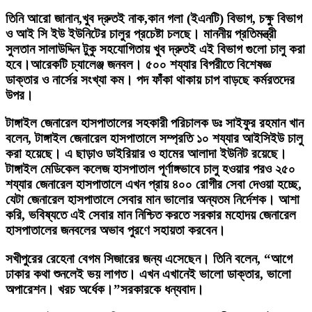
তিনি আরো জানান,খুব দ্রুতই নাক,কান গলা (ইএনটি) বিভাগ, চক্ষু বিভাগ
ও আই সি ইউ ইউনিটের চালুর প্রচেষ্টা চলছে। মাননীয় প্রতিমন্ত্রী
সুলতান সালাউদ্দিন টুকু সহযোগিতায় খুব দ্রুতই এই বিভাগ গুলো চালু করা
হবে।আরেকটি চ্যালেঞ্জ জনবল। ৫০০ শয্যার বিপরীতে বিশেষজ্ঞ
ডাক্তার ও নার্সের সংখ্যা কম। পদ ফাঁকা থাকায় চাপ বাড়ছে কর্মরতদের
উপর।
টাঙ্গাইল জেনারেল হাসপাতালের সহকারী পরিচালক ডঃ সাইফুর রহমান খান
বলেন, টাঙ্গাইল জেনারেল হাসপাতালে সম্প্রতি ১০ শয্যার আইসিইউ চালু
করা হয়েছে। এ ছাড়াও ডাইরিয়ার ও হামের আলাদা ইউনিট রয়েছে।
টাঙ্গাইল মেডিকেল কলেজ হাসপাতাল পূর্ণাঙ্গভাবে চালু হওয়ার পরও ২৫০
শয্যার জেনারেল হাসপাতালে এখন প্রায় ৪০০ রোগীর সেবা দেওয়া হচ্ছে,
যেটা জেনারেল হাসপাতালে সেবার মান ভালোর অন্যতম নির্দেশক। আশা
করি, ভবিষ্যতে এই সেবার মান নিশ্চিত করতে সরকার মহোদয় জেনারেল
হাসপাতালের জনবলের অভাব পুরণে সহায়তা করবেন।
সখীপুরের রেহেনা বেগম সিজারের জন্য এসেছেন। তিনি বলেন, “আগে
ঢাকার কথা শুনলেই ভয় লাগত। এখন এখানেই ভালো ডাক্তার, ভালো
অপারেশন। খরচ অর্ধেক।”সরকারকে ধন্যবাদ।