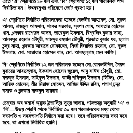
এতে ‘এ’ শ্রেণিতে ১৮ জন এবং ‘বি’ শ্রেণিতে ১২ জন পরিচালক পদে
নির্বাচিত হন। উৎসবমুখর পরিবেশে ভোট গ্রহণ হয়।
এ’ শ্রেণিতে নির্বাচিত পরিচালকেরা হচ্ছেন বেনজীর আহমেদ, মো. নূরুল
আলম, নাজমুল আহসান, শংকর সরকার, স্বপন ঘোষ, আখতার হোসেন
খান, খন্দকার রাশেদুল আলম, তারেকুল ইসলাম, বিশ্বজিৎ কুমার সাহা,
আনবসুর রহমান চৌধুরী, সামসুর রহমান চৌধুরী, প্রভাত কুমার ধর, দুলাল
চন্দ্র সাহা, খন্দকার আবদুল মোকাদ্দেম, মির্জা জিয়াউর রহমান, মো. নূরুল
ইসলাম, মো. সরোয়ার হোসেন খান, মো. আবদুল্লাহ হেল কাফি।
বি’ শ্রেণিতে নির্বাচিত ১২ জন পরিচালক হচ্ছেন মো.রোকনউদ্দিন, সৈয়দ
যুবায়ের আবদুল্লাহ, ইকবাল হোসেন জুয়েল, আবু সাঈদ চৌধুরী, মো.
ফয়জুল ইসলাম, সাইফুল ইসলাম, কাজী শফিকুল ইসলাম (লিটন), মো.
আরিফ হোসেন, মীর মিরাজ হোসেন, আজিম উদ্দিন রবিন, পলাশ চন্দ্র
বসাক ও খন্দকার নাজমুল হায়দার।
চেম্বার অব কমার্স অ্যান্ড ইন্ডাস্ট্রি সূত্র জানায়, গঠনতন্ত্র অনুযায়ী ‘এ’ ও
‘বি’—উভয় শ্রেণি থেকে নির্বাচিত ৩০ জন পরবচালকের মধ্য থেকে
সভাপতি ও সহসভাপতি নির্বাচন করা হবে। তবে পরিচালকদের সভা কবে
হবে, তা এখনো নির্ধারিত হয়নি।