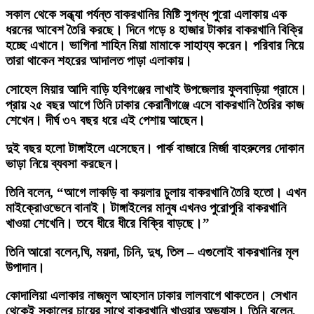
সকাল থেকে সন্ধ্যা পর্যন্ত বাকরখানির মিষ্টি সুগন্ধ পুরো এলাকায় এক
ধরনের আবেশ তৈরি করছে। দিনে গড়ে ৪ হাজার টাকার বাকরখানি বিক্রি
হচ্ছে এখানে। ভাগিনা শাহিন মিয়া মামাকে সাহায্য করেন। পরিবার নিয়ে
তারা থাকেন শহরের আদালত পাড়া এলাকায়।
সোহেল মিয়ার আদি বাড়ি হবিগঞ্জের লাখাই উপজেলার ফুলবাড়িয়া গ্রামে।
প্রায় ২৫ বছর আগে তিনি ঢাকার কেরানীগঞ্জে এসে বাকরখানি তৈরির কাজ
শেখেন। দীর্ঘ ৩৭ বছর ধরে এই পেশায় আছেন।
দুই বছর হলো টাঙ্গাইলে এসেছেন। পার্ক বাজারে মির্জা বাহরুলের দোকান
ভাড়া নিয়ে ব্যবসা করছেন।
তিনি বলেন, “আগে লাকড়ি বা কয়লার চুলায় বাকরখানি তৈরি হতো। এখন
মাইক্রোওভেনে বানাই। টাঙ্গাইলের মানুষ এখনও পুরোপুরি বাকরখানি
খাওয়া শেখেনি। তবে ধীরে ধীরে বিক্রি বাড়ছে।”
তিনি আরো বলেন,ঘি, ময়দা, চিনি, দুধ, তিল – এগুলোই বাকরখানির মূল
উপাদান।
কোদালিয়া এলাকার নাজমুল আহসান ঢাকার লালবাগে থাকতেন। সেখান
থেকেই সকালের চায়ের সাথে বাকরখানি খাওয়ার অভ্যাস। তিনি বলেন,