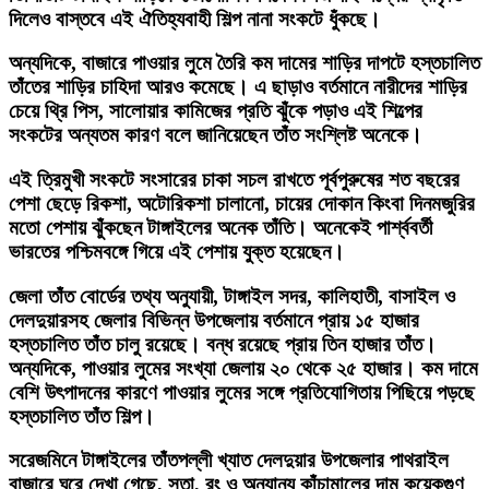
দিলেও বাস্তবে এই ঐতিহ্যবাহী শিল্প নানা সংকটে ধুঁকছে।
অন্যদিকে, বাজারে পাওয়ার লুমে তৈরি কম দামের শাড়ির দাপটে হস্তচালিত
তাঁতের শাড়ির চাহিদা আরও কমেছে। এ ছাড়াও বর্তমানে নারীদের শাড়ির
চেয়ে থ্রি পিস, সালোয়ার কামিজের প্রতি ঝুঁকে পড়াও এই শিল্পের
সংকটের অন্যতম কারণ বলে জানিয়েছেন তাঁত সংশ্লিষ্ট অনেকে।
এই ত্রিমুখী সংকটে সংসারের চাকা সচল রাখতে পূর্বপুরুষের শত বছরের
পেশা ছেড়ে রিকশা, অটোরিকশা চালানো, চায়ের দোকান কিংবা দিনমজুরির
মতো পেশায় ঝুঁকছেন টাঙ্গাইলের অনেক তাঁতি। অনেকেই পার্শ্ববর্তী
ভারতের পশ্চিমবঙ্গে গিয়ে এই পেশায় যুক্ত হয়েছেন।
জেলা তাঁত বোর্ডের তথ্য অনুযায়ী, টাঙ্গাইল সদর, কালিহাতী, বাসাইল ও
দেলদুয়ারসহ জেলার বিভিন্ন উপজেলায় বর্তমানে প্রায় ১৫ হাজার
হস্তচালিত তাঁত চালু রয়েছে। বন্ধ রয়েছে প্রায় তিন হাজার তাঁত।
অন্যদিকে, পাওয়ার লুমের সংখ্যা জেলায় ২০ থেকে ২৫ হাজার। কম দামে
বেশি উৎপাদনের কারণে পাওয়ার লুমের সঙ্গে প্রতিযোগিতায় পিছিয়ে পড়ছে
হস্তচালিত তাঁত শিল্প।
সরেজমিনে টাঙ্গাইলের তাঁতপল্লী খ্যাত দেলদুয়ার উপজেলার পাথরাইল
বাজারে ঘুরে দেখা গেছে, সুতা, রং ও অন্যান্য কাঁচামালের দাম কয়েকগুণ