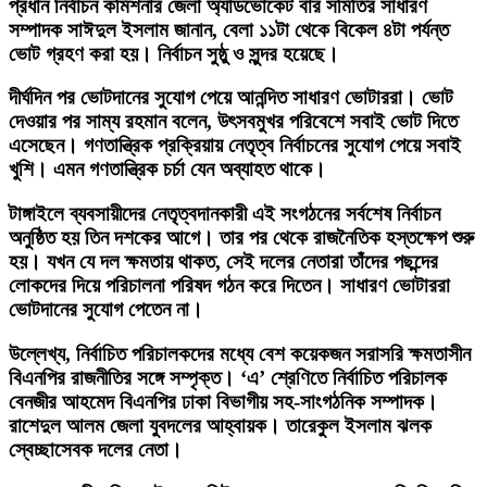
প্রধান নির্বাচন কমিশনার জেলা অ্যাডভোকেট বার সমিতির সাধারণ
সম্পাদক সাঈদুল ইসলাম জানান, বেলা ১১টা থেকে বিকেল ৪টা পর্যন্ত
ভোট গ্রহণ করা হয়। নির্বাচন সুষ্ঠু ও সুন্দর হয়েছে।
দীর্ঘদিন পর ভোটদানের সুযোগ পেয়ে আনন্দিত সাধারণ ভোটাররা। ভোট
দেওয়ার পর সাম্য রহমান বলেন, উৎসবমুখর পরিবেশে সবাই ভোট দিতে
এসেছেন। গণতান্ত্রিক প্রক্রিয়ায় নেতৃত্ব নির্বাচনের সুযোগ পেয়ে সবাই
খুশি। এমন গণতান্ত্রিক চর্চা যেন অব্যাহত থাকে।
টাঙ্গাইলে ব্যবসায়ীদের নেতৃত্বদানকারী এই সংগঠনের সর্বশেষ নির্বাচন
অনুষ্ঠিত হয় তিন দশকের আগে। তার পর থেকে রাজনৈতিক হস্তক্ষেপ শুরু
হয়। যখন যে দল ক্ষমতায় থাকত, সেই দলের নেতারা তাঁদের পছন্দের
লোকদের দিয়ে পরিচালনা পরিষদ গঠন করে দিতেন। সাধারণ ভোটাররা
ভোটদানের সুযোগ পেতেন না।
উল্লেখ্য, নির্বাচিত পরিচালকদের মধ্যে বেশ কয়েকজন সরাসরি ক্ষমতাসীন
বিএনপির রাজনীতির সঙ্গে সম্পৃক্ত। ‘এ’ শ্রেণিতে নির্বাচিত পরিচালক
বেনজীর আহমেদ বিএনপির ঢাকা বিভাগীয় সহ-সাংগঠনিক সম্পাদক।
রাশেদুল আলম জেলা যুবদলের আহ্বায়ক। তারেকুল ইসলাম ঝলক
স্বেচ্ছাসেবক দলের নেতা।