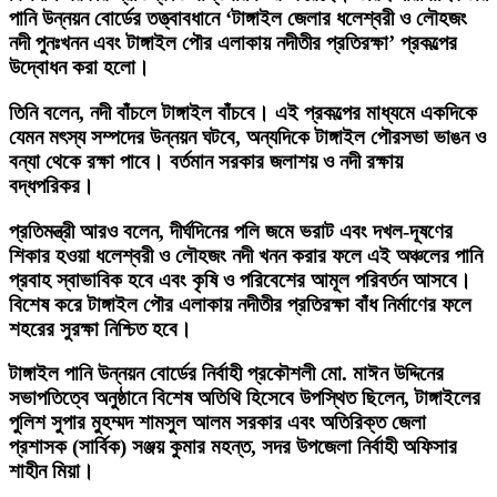
পানি উন্নয়ন বোর্ডের তত্ত্বাবধানে ‘টাঙ্গাইল জেলার ধলেশ্বরী ও লৌহজং
নদী পুনঃখনন এবং টাঙ্গাইল পৌর এলাকায় নদীতীর প্রতিরক্ষা’ প্রকল্পের
উদ্বোধন করা হলো।
তিনি বলেন, নদী বাঁচলে টাঙ্গাইল বাঁচবে। এই প্রকল্পের মাধ্যমে একদিকে
যেমন মৎস্য সম্পদের উন্নয়ন ঘটবে, অন্যদিকে টাঙ্গাইল পৌরসভা ভাঙন ও
বন্যা থেকে রক্ষা পাবে। বর্তমান সরকার জলাশয় ও নদী রক্ষায়
বদ্ধপরিকর।
প্রতিমন্ত্রী আরও বলেন, দীর্ঘদিনের পলি জমে ভরাট এবং দখল-দূষণের
শিকার হওয়া ধলেশ্বরী ও লৌহজং নদী খনন করার ফলে এই অঞ্চলের পানি
প্রবাহ স্বাভাবিক হবে এবং কৃষি ও পরিবেশের আমূল পরিবর্তন আসবে।
বিশেষ করে টাঙ্গাইল পৌর এলাকায় নদীতীর প্রতিরক্ষা বাঁধ নির্মাণের ফলে
শহরের সুরক্ষা নিশ্চিত হবে।
টাঙ্গাইল পানি উন্নয়ন বোর্ডের নির্বাহী প্রকৌশলী মো. মাঈন উদ্দিনের
সভাপতিত্বে অনুষ্ঠানে বিশেষ অতিথি হিসেবে উপস্থিত ছিলেন, টাঙ্গাইলের
পুলিশ সুপার মুহম্মদ শামসুল আলম সরকার এবং অতিরিক্ত জেলা
প্রশাসক (সার্বিক) সঞ্জয় কুমার মহন্ত, সদর উপজেলা নির্বাহী অফিসার
শাহীন মিয়া।