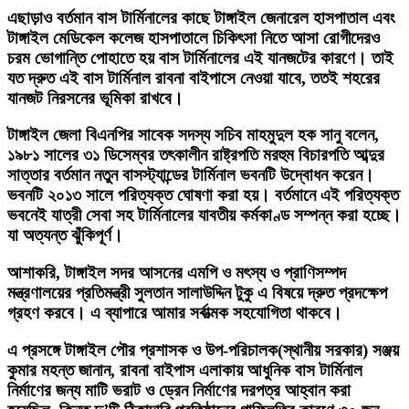
এছাড়াও বর্তমান বাস টার্মিনালের কাছে টাঙ্গাইল জেনারেল হাসপাতাল এবং
টাঙ্গাইল মেডিকেল কলেজ হাসপাতালে চিকিৎসা নিতে আসা রোগীদেরও
চরম ভোগান্তি পোহাতে হয় বাস টার্মিনালের এই যানজটের কারণে। তাই
যত দ্রুত এই বাস টার্মিনাল রাবনা বাইপাসে নেওয়া যাবে, ততই শহরের
যানজট নিরসনের ভূমিকা রাখবে।
টাঙ্গাইল জেলা বিএনপির সাবেক সদস্য সচিব মাহমুদুল হক সানু বলেন,
১৯৮১ সালের ৩১ ডিসেম্বর তৎকালীন রাষ্ট্রপতি মরহুম বিচারপতি আব্দুর
সাত্তার বর্তমান নতুন বাসস্ট্যান্ডের টার্মিনাল ভবনটি উদ্বোধন করেন।
ভবনটি ২০১৩ সালে পরিত্যক্ত ঘোষণা করা হয়। বর্তমানে এই পরিত্যক্ত
ভবনেই যাত্রী সেবা সহ টার্মিনালের যাবতীয় কর্মকাণ্ড সম্পন্ন করা হচ্ছে।
যা অত্যন্ত ঝুঁকিপূর্ণ।
আশাকরি, টাঙ্গাইল সদর আসনের এমপি ও মৎস্য ও প্রাণিসম্পদ
মন্ত্রণালয়ের প্রতিমন্ত্রী সুলতান সালাউদ্দিন টুকু এ বিষয়ে দ্রুত প্রদক্ষেপ
গ্রহণ করবে। এ ব্যাপারে আমার সর্বাত্মক সহযোগিতা থাকবে।
এ প্রসঙ্গে টাঙ্গাইল পৌর প্রশাসক ও উপ-পরিচালক(স্থানীয় সরকার) সঞ্জয়
কুমার মহন্ত জানান, রাবনা বাইপাস এলাকায় আধুনিক বাস টার্মিনাল
নির্মাণের জন্য মাটি ভরাট ও ড্রেন নির্মাণের দরপত্র আহ্বান করা