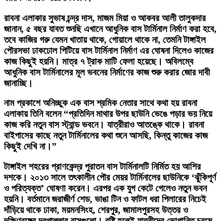
রাবনা এলাকার সুভাষ চন্দ্র দাস, মাজম মিয়া ও আকবর আলী তালুকদার
জানান, ৫ বছর যাবত শুনছি এখানে আধুনিক বাস টার্মিনাল নির্মাণ করা হবে,
তবে কাজির গরু যেমন খাতায় থাকে, গোয়ালে থাকে না, তেমনি টাঙ্গাইল
পৌরসভা ঢাকঢোল পিটিয়ে বাস টার্মিনাল নির্মাণ এর ঘোষনা দিলেও কাজের
কাজ কিছুই হয়নি। মাত্র ৭ ট্রাক মাটি ফেলা হয়েছে। অবিলম্বে
আধুনিক বাস টার্মিনালের মূল ভবনের নির্মাণের কাজ শুরু করার জোর দাবী
জানাচ্ছি।
নাম প্রকাশে অনিচ্ছুক এক বাস শ্রমিক নেতার সাথে কথা হয় রাবনা
এলাকায় তিনি বলেন “প্রতিদিন মাথার উপর ছাউনি ভেঙে পড়ার ভয় নিয়ে
কাজ করি নতুন বাস স্ট্যান্ড ভবনে। যাত্রীরাও আতঙ্কে থাকে। রাবনা
বাইপাসের কাছে নতুন টার্মিনালের কথা শুনে আসছি, কিন্তু কাজের কাজ
কিছুই দেখি না।”
টাঙ্গাইল শহরের প্রাণকেন্দ্র পুরাতন বাস টার্মিনালটি নির্মিত হয় আশির
দশকে। ২০১৩ সালে তৎকালীন পৌর মেয়র টার্মিনালের ছাউনিকে ‘ঝুঁকিপূর্ণ
ও পরিত্যক্ত’ ঘোষণা করেন। এরপর এক যুগ কেটে গেলেও নতুন ভবন
হয়নি। বর্তমানে জরাজীর্ণ শেড, ভাঙা টিন ও ফাটল ধরা পিলারের নিচেই
দাঁড়িয়ে থাকে ঢাকা, ময়মনসিংহ, শেরপুর, জামালপুরসহ উত্তর ও
দক্ষিণবঙ্গের দূরপাল্লার বাসগুলো। বৃষ্টি হলেই যাত্রীদের ভোগান্তি চরমে