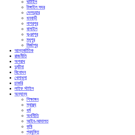
ঘাটাইল
টাঙ্গাইল সদর
দেলদুয়ার
ধনবাড়ী
নাগরপুর
বাসাইল
ভূঞাপুর
মধুপুর
মির্জাপুর
আন্তর্জাতিক
রাজনীতি
অপরাধ
দুর্ঘটনা
বিনোদন
খেলাধুলা
চাকরি
লাইফ স্টাইল
অন্যান্য
শিক্ষাঙ্গন
স্বাস্থ্য
ধর্ম
অর্থনীতি
আইন-আদালত
কৃষি
প্রযুক্তি