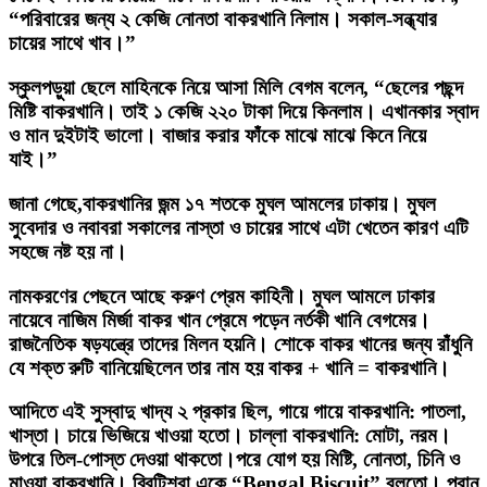
“পরিবারের জন্য ২ কেজি নোনতা বাকরখানি নিলাম। সকাল-সন্ধ্যার
চায়ের সাথে খাব।”
স্কুলপড়ুয়া ছেলে মাহিনকে নিয়ে আসা মিলি বেগম বলেন, “ছেলের পছন্দ
মিষ্টি বাকরখানি। তাই ১ কেজি ২২০ টাকা দিয়ে কিনলাম। এখানকার স্বাদ
ও মান দুইটাই ভালো। বাজার করার ফাঁকে মাঝে মাঝে কিনে নিয়ে
যাই।”
জানা গেছে,বাকরখানির জন্ম ১৭ শতকে মুঘল আমলের ঢাকায়। মুঘল
সুবেদার ও নবাবরা সকালের নাস্তা ও চায়ের সাথে এটা খেতেন কারণ এটি
সহজে নষ্ট হয় না।
নামকরণের পেছনে আছে করুণ প্রেম কাহিনী। মুঘল আমলে ঢাকার
নায়েবে নাজিম মির্জা বাকর খান প্রেমে পড়েন নর্তকী খানি বেগমের।
রাজনৈতিক ষড়যন্ত্রে তাদের মিলন হয়নি। শোকে বাকর খানের জন্য রাঁধুনি
যে শক্ত রুটি বানিয়েছিলেন তার নাম হয় বাকর + খানি = বাকরখানি।
আদিতে এই সুস্বাদু খাদ্য ২ প্রকার ছিল, গায়ে গায়ে বাকরখানি: পাতলা,
খাস্তা। চায়ে ভিজিয়ে খাওয়া হতো। চাল্লা বাকরখানি: মোটা, নরম।
উপরে তিল-পোস্ত দেওয়া থাকতো।পরে যোগ হয় মিষ্টি, নোনতা, চিনি ও
মাওয়া বাকরখানি। ব্রিটিশরা একে “Bengal Biscuit” বলতো। পুরান