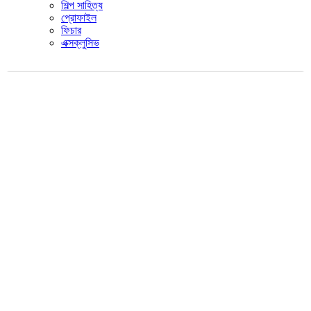
শিল্প সাহিত্য
প্রোফাইল
ফিচার
এক্সক্লুসিভ