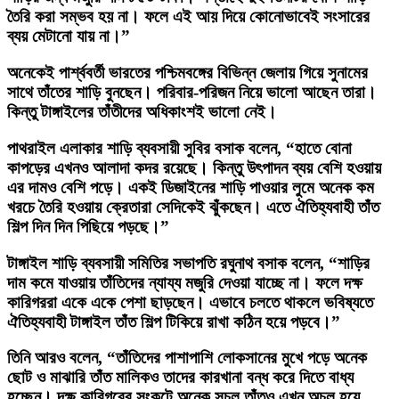
তৈরি করা সম্ভব হয় না। ফলে এই আয় দিয়ে কোনোভাবেই সংসারের
ব্যয় মেটানো যায় না।”
অনেকেই পার্শ্ববর্তী ভারতের পশ্চিমবঙ্গের বিভিন্ন জেলায় গিয়ে সুনামের
সাথে তাঁতের শাড়ি বুনছেন। পরিবার-পরিজন নিয়ে ভালো আছেন তারা।
কিন্তু টাঙ্গাইলের তাঁতীদের অধিকাংশই ভালো নেই।
পাথরাইল এলাকার শাড়ি ব্যবসায়ী সুবির বসাক বলেন, “হাতে বোনা
কাপড়ের এখনও আলাদা কদর রয়েছে। কিন্তু উৎপাদন ব্যয় বেশি হওয়ায়
এর দামও বেশি পড়ে। একই ডিজাইনের শাড়ি পাওয়ার লুমে অনেক কম
খরচে তৈরি হওয়ায় ক্রেতারা সেদিকেই ঝুঁকছেন। এতে ঐতিহ্যবাহী তাঁত
শিল্প দিন দিন পিছিয়ে পড়ছে।”
টাঙ্গাইল শাড়ি ব্যবসায়ী সমিতির সভাপতি রঘুনাথ বসাক বলেন, “শাড়ির
দাম কমে যাওয়ায় তাঁতিদের ন্যায্য মজুরি দেওয়া যাচ্ছে না। ফলে দক্ষ
কারিগররা একে একে পেশা ছাড়ছেন। এভাবে চলতে থাকলে ভবিষ্যতে
ঐতিহ্যবাহী টাঙ্গাইল তাঁত শিল্প টিকিয়ে রাখা কঠিন হয়ে পড়বে।”
তিনি আরও বলেন, “তাঁতিদের পাশাপাশি লোকসানের মুখে পড়ে অনেক
ছোট ও মাঝারি তাঁত মালিকও তাদের কারখানা বন্ধ করে দিতে বাধ্য
হচ্ছেন। দক্ষ কারিগরের সংকটে অনেক সচল তাঁতও এখন অচল হয়ে