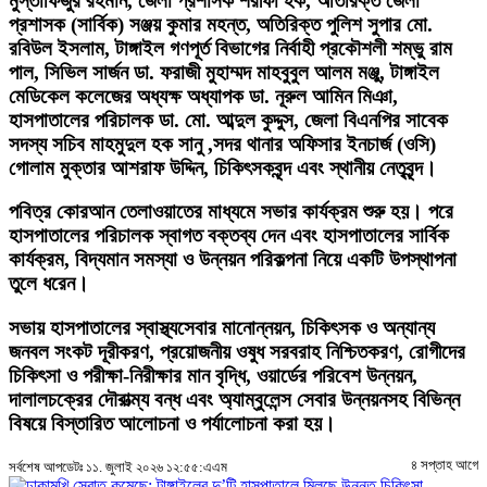
মুস্তাফিজুর রহমান, জেলা প্রশাসক শরীফা হক, অতিরিক্ত জেলা
প্রশাসক (সার্বিক) সঞ্জয় কুমার মহন্ত, অতিরিক্ত পুলিশ সুপার মো.
রবিউল ইসলাম, টাঙ্গাইল গণপূর্ত বিভাগের নির্বাহী প্রকৌশলী শম্ভু রাম
পাল, সিভিল সার্জন ডা. ফরাজী মুহাম্মদ মাহবুবুল আলম মঞ্জু, টাঙ্গাইল
মেডিকেল কলেজের অধ্যক্ষ অধ্যাপক ডা. নূরুল আমিন মিঞা,
হাসপাতালের পরিচালক ডা. মো. আব্দুল কুদ্দুস, জেলা বিএনপির সাবেক
সদস্য সচিব মাহমুদুল হক সানু ,সদর থানার অফিসার ইনচার্জ (ওসি)
গোলাম মুক্তার আশরাফ উদ্দিন, চিকিৎসকবৃন্দ এবং স্থানীয় নেতৃবৃন্দ।
পবিত্র কোরআন তেলাওয়াতের মাধ্যমে সভার কার্যক্রম শুরু হয়। পরে
হাসপাতালের পরিচালক স্বাগত বক্তব্য দেন এবং হাসপাতালের সার্বিক
কার্যক্রম, বিদ্যমান সমস্যা ও উন্নয়ন পরিকল্পনা নিয়ে একটি উপস্থাপনা
তুলে ধরেন।
সভায় হাসপাতালের স্বাস্থ্যসেবার মানোন্নয়ন, চিকিৎসক ও অন্যান্য
জনবল সংকট দূরীকরণ, প্রয়োজনীয় ওষুধ সরবরাহ নিশ্চিতকরণ, রোগীদের
চিকিৎসা ও পরীক্ষা-নিরীক্ষার মান বৃদ্ধি, ওয়ার্ডের পরিবেশ উন্নয়ন,
দালালচক্রের দৌরাত্ম্য বন্ধ এবং অ্যাম্বুলেন্স সেবার উন্নয়নসহ বিভিন্ন
বিষয়ে বিস্তারিত আলোচনা ও পর্যালোচনা করা হয়।
৪ সপ্তাহ আগে
সর্বশেষ আপডেটঃ ১১. জুলাই ২০২৬ ১২:৫৫:এএম