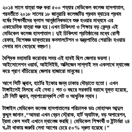
২০১৪ সালে যাত্রা শুরু করা ৫০০ শয্যার মেডিকেল কলেজ হাসপাতাল,
পরবর্তীতে ২০১৮ সালের ১৮ জানুয়ারি কলেজটির প্রথম ব্যাচের প্রথম
বর্ষের শিক্ষার্থীদের ক্লাস আনুষ্ঠানিকভাবে শুরু হওয়ার মাধ্যমে এর
একাডেমিক যাত্রা শুরু হয়।এখন চিকিৎসা ও শিক্ষার বড় কেন্দ্র এই
মেডিকেল কলেজ হাসপাতাল। দুই চিকিৎসা প্রতিষ্ঠানের মধ্যে রোগী
রেফার, বিশেষজ্ঞ ডাক্তারের কনসালটেশন ও যন্ত্রপাতির শেয়ারিং হওয়ায়
সেবার মান বেড়েছে বহুগুণ।
বৈশ্বিক মহামারি করোনার সময় এই হাবই ছিল জেলার ভরসা।
আইসোলেশন ওয়ার্ড, আইসিইউ, অক্সিজেন সাপ্লাই সব একসাথে ম্যানেজ
করে প্রাণ বাঁচিয়েছে জেলার হাজারো মানুষের।
আগে সিটি স্ক্যান, হার্টের ইকোর জন্য ঢাকায় দৌড়াতে হতো। এখন
টাঙ্গাইলেই মিলছে এই সেবা। গত ৩ বছরে সরকারি বরাদ্দে যুক্ত হয়েছে,
১টি সিটি স্ক্যান, ল্যাপারোস্কপি সেট ও আধুনিক ল্যাব।
টাঙ্গাইল মেডিকেল কলেজ হাসপাতালের পরিচালক ডাঃ মোহাম্মদ আব্দুল
কুদ্দুস জানান ,“আমরা এখন ব্রেন স্ট্রোক, হার্ট অ্যাটাক, বড় অপারেশন,
ট্রমা কেস সবই এখানে ম্যানেজ করছি। মেডিকেল শিক্ষার্থী ও ইন্টার্নরা ২৪
ঘণ্টা থাকায় জরুরি সেবা আগের চেয়ে ৫০% দ্রুত হয়েছে।”