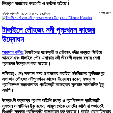
নিয়ন্ত্রণ হারানোর কারণেই এ দুর্ঘটনা ঘটেছে।
৩ মাস আগে
সর্বশেষ আপডেটঃ ২৫. মে ২০২৬ ০৫:৫৫:পিএম
টাঙ্গাইলে লৌহজং নদী পুনঃখনন কাজের
উদ্বোধন
আরমান কবীরঃ
টাঙ্গাইলের ধলেশ্বরী ও লৌহজং নদীর নাব্যতা ফিরিয়ে
আনতে এবং টাঙ্গাইল পৌর এলাকার নদী তীরবর্তী জনপদ রক্ষায় মেগা
প্রকল্পের উদ্বোধন করা হয়েছে।
শনিবার(২ মে) সকালে সদর উপজেলার করটিয়া ইউনিয়নের ক্ষুদিরামপুর
এলাকায় লৌহজং নদীপুনঃখনন কাজের উদ্বোধন করেন, মৎস্য ও
প্রাণিসম্পদ মন্ত্রণালয়ের প্রতিমন্ত্রী আলহাজ্ব সুলতান সালাউদ্দিন টুকু
এমপি।
উদ্বোধনী বক্তব্যে প্রধান অতিথি মৎস্য ও প্রাণিসম্পদ প্রতিমন্ত্রী
সুলতান সালাউদ্দিন টুকু বলেন, আঙুল থেকে ভোটের কালি না শুকাতেই
বিএনপি সরকার প্রতিশ্রুতি বাস্তবায়ন শুরু করেছে। তারই ধারাবাহিকতায়