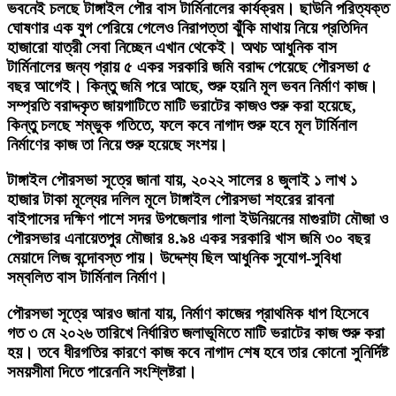
ভবনেই চলছে টাঙ্গাইল পৌর বাস টার্মিনালের কার্যক্রম। ছাউনি পরিত্যক্ত
ঘোষণার এক যুগ পেরিয়ে গেলেও নিরাপত্তা ঝুঁকি মাথায় নিয়ে প্রতিদিন
হাজারো যাত্রী সেবা নিচ্ছেন এখান থেকেই। অথচ আধুনিক বাস
টার্মিনালের জন্য প্রায় ৫ একর সরকারি জমি বরাদ্দ পেয়েছে পৌরসভা ৫
বছর আগেই। কিন্তু জমি পরে আছে, শুরু হয়নি মূল ভবন নির্মাণ কাজ।
সম্প্রতি বরাদ্দকৃত জায়গাটিতে মাটি ভরাটের কাজও শুরু করা হয়েছে,
কিন্তু চলছে শম্ভুক গতিতে, ফলে কবে নাগাদ শুরু হবে মূল টার্মিনাল
নির্মাণের কাজ তা নিয়ে শুরু হয়েছে সংশয়।
টাঙ্গাইল পৌরসভা সূত্রে জানা যায়, ২০২২ সালের ৪ জুলাই ১ লাখ ১
হাজার টাকা মূল্যের দলিল মূলে টাঙ্গাইল পৌরসভা শহরের রাবনা
বাইপাসের দক্ষিণ পাশে সদর উপজেলার গালা ইউনিয়নের মাগুরাটা মৌজা ও
পৌরসভার এনায়েতপুর মৌজার ৪.৯৪ একর সরকারি খাস জমি ৩০ বছর
মেয়াদে লিজ বন্দোবস্ত পায়। উদ্দেশ্য ছিল আধুনিক সুযোগ-সুবিধা
সম্বলিত বাস টার্মিনাল নির্মাণ।
পৌরসভা সূত্রে আরও জানা যায়, নির্মাণ কাজের প্রাথমিক ধাপ হিসেবে
গত ৩ মে ২০২৬ তারিখে নির্ধারিত জলাভূমিতে মাটি ভরাটের কাজ শুরু করা
হয়। তবে ধীরগতির কারণে কাজ কবে নাগাদ শেষ হবে তার কোনো সুনির্দিষ্ট
সময়সীমা দিতে পারেননি সংশ্লিষ্টরা।