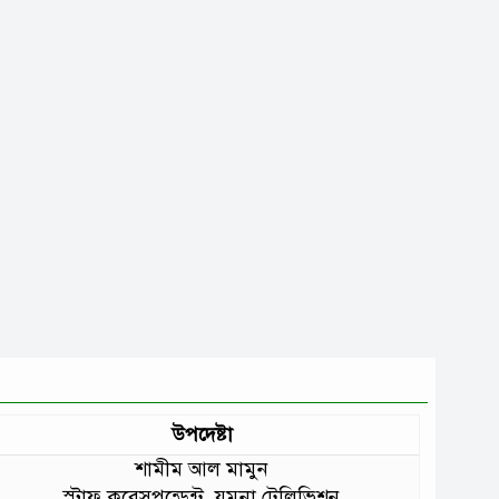
উপদেষ্টা
শামীম আল মামুন
স্টাফ করেসপন্ডেন্ট, যমুনা টেলিভিশন