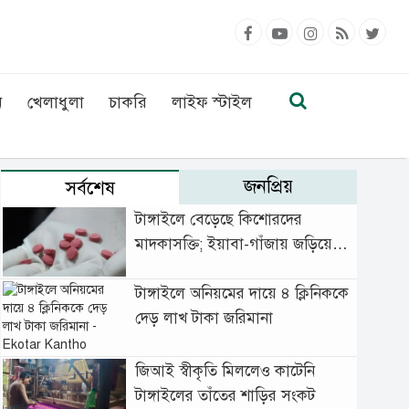
ন
খেলাধুলা
চাকরি
লাইফ স্টাইল
জনপ্রিয়
সর্বশেষ
টাঙ্গাইলে বেড়েছে কিশোরদের
মাদকাসক্তি; ইয়াবা-গাঁজায় জড়িয়ে
বাড়ছে অপরাধ
টাঙ্গাইলে অনিয়মের দায়ে ৪ ক্লিনিককে
দেড় লাখ টাকা জরিমানা
জিআই স্বীকৃতি মিললেও কাটেনি
টাঙ্গাইলের তাঁতের শাড়ির সংকট