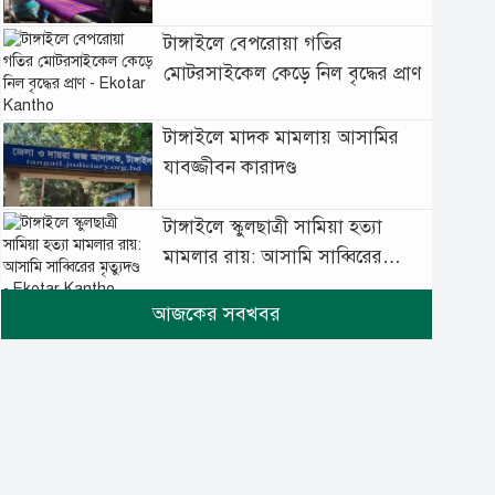
টাঙ্গাইলে বেপরোয়া গতির
মোটরসাইকেল কেড়ে নিল বৃদ্ধের প্রাণ
টাঙ্গাইলে মাদক মামলায় আসামির
যাবজ্জীবন কারাদণ্ড
টাঙ্গাইলে স্কুলছাত্রী সামিয়া হত্যা
মামলার রায়: আসামি সাব্বিরের
মৃত্যুদণ্ড
টানা বৃষ্টিতে টাঙ্গাইলে বিপর্যস্ত
জনজীবন
মুঘল প্রেমের ঐতিহ্যের খাবার
বাকরখানি এখন টাঙ্গাইলে