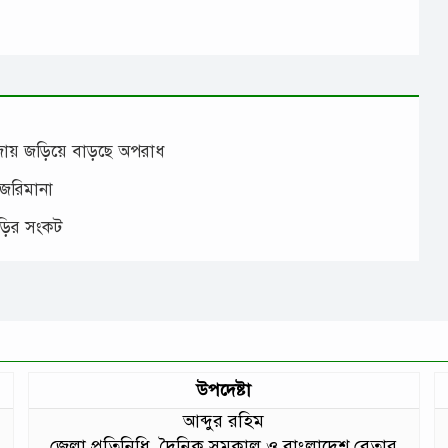
াঁজায় জড়িয়ে বাড়ছে অপরাধ
 জরিমানা
াড়ির সংকট
উপদেষ্টা
আব্দুর রহিম
জেলা প্রতিনিধি, দৈনিক সমকাল ও বাংলাদেশ বেতার