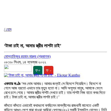
/ হোম
‘টাকা চাই না, আমার স্ত্রীর লাশটা চাই’
মোস্তাফিজুর রহমান মারুফ (প্রকাশক)
০৮:৩০ পিএম, ১৪ নভেম্বর ২০২২
ফ+
ফ -
একতার কণ্ঠঃ
‘সব দোষ আমার। আমার জন্যই সে বিদেশে গিয়েছিল। বিদেশে না
গেলে আজ হয়তো এভাবে তার মৃত্যু হতো না। আমি অসুস্থ মানুষ, আমাকে ফেলে
রেখে চলে গেছে। আমার স্ত্রীর লাশটা দেখতে চাই। তার লাশটা নিজ হাতে কবর দিতে
চাই। টাকা চাই না, আমার স্ত্রীর লাশটা চাই।’
কাঁদতে কাঁদতে এভাবেই কথাগুলো বলছিলেন মালদ্বীপের রাজধানী মালেতে একটি
বাড়িতে আগুন লেগে মারা যাওয়া আছিয়া বেগমের (৫০) স্বামী ইসমাইল হোসেন। তিনি