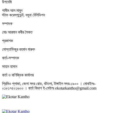
উপদেষ্টা
শামীম আল মামুন
স্টাফ করেসপন্ডেন্ট, যমুনা টেলিভিশন
সম্পাদক
মোঃ আরমান কবীর সৈকত
প্রকাশক
মোস্তাফিজুর রহমান মারুফ
বার্তা-সম্পাদক
সাহান হাসান
বার্তা ও বাণিজ্যিক কার্যালয়
প্রিমিও প্লাজা, জেলা সদর রোড, বটতলা, টাঙ্গাইল সদর-১৯০০ । মোবাইলঃ-
০১৮১৭৫০১৬০০ । বার্তা বিভাগ ই-মেইলঃ ekotarkantho@gmail.com