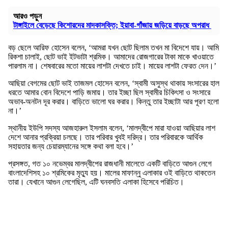
আরও পড়ুন
টাঙ্গাইলে বেড়েছে কিশোরদের মাদকাসক্তি; ইয়াবা-গাঁজায় জড়িয়ে বাড়ছে অপরাধ
বড় ছেলে আরিফ হোসেন বলেন, ‘আমরা যখন ছোট ছিলাম তখন মা বিদেশে যায়। আমি
রিকশা চালাই, ছোট ভাই ইটভাটা শ্রমিক। আমাদের রোজগারের টাকা মাকে খাওয়াতে
পারলাম না। শেষবারের মতো মায়ের লাশটা দেখতে চাই। মায়ের লাশটা ফেরত দেন।’
আছিয়া বেগমের ছোট ভাই তাজমল হোসেন বলেন, ‘স্বামী অসুস্থ থাকায় সংসারের হাল
ধরতে আমার বোন বিদেশে পাড়ি জমায়। তার ইচ্ছা ছিল স্বামীর চিকিৎসা ও সংসারে
অভাব-অনটন দূর করার। বাড়িতে ভালো ঘর করার। কিন্তু তার ইচ্ছাটা আর পূরণ হলো
না।’
স্থানীয় ইউপি সদস্য আজহারুল ইসলাম বলেন, ‘মালদ্বীপে মারা যাওয়া আছিয়ার লাশ
দেশে আনার প্রক্রিয়া চলছে। তার পরিবার খুবই দরিদ্র। তার পরিবারকে আর্থিক
সহায়তার জন্য চেয়ারম্যানের সঙ্গে কথা বলা হবে।’
প্রসঙ্গত, গত ১০ নভেম্বর মালদ্বীপের রাজধানী মালেতে একটি বাড়িতে আগুন লেগে
বাংলাদেশিসহ ১০ শ্রমিকের মৃত্যু হয়। মালের মাফান্নু এলাকার ওই বাড়িতে থাকতেন
তারা। যেখানে আগুন লেগেছিল, এটি ঘনবসতি এলাকা হিসেবে পরিচিত।