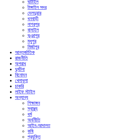
ঘাটাইল
টাঙ্গাইল সদর
দেলদুয়ার
ধনবাড়ী
নাগরপুর
বাসাইল
ভূঞাপুর
মধুপুর
মির্জাপুর
আন্তর্জাতিক
রাজনীতি
অপরাধ
দুর্ঘটনা
বিনোদন
খেলাধুলা
চাকরি
লাইফ স্টাইল
অন্যান্য
শিক্ষাঙ্গন
স্বাস্থ্য
ধর্ম
অর্থনীতি
আইন-আদালত
কৃষি
প্রযুক্তি