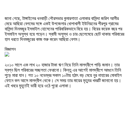
জানা গেছে, টাঙ্গাইলের ধনবাড়ী পৌরসভার কুমারগাতা এলাকার বাসিন্দা জরিপ আলীর
মেয়ে আছিয়া বেগমের সঙ্গে একই উপজেলার ধোপাখালী ইউনিয়নের পীরপুর গ্রামের
বাসিন্দা দিনমজুর ইসমাইল হোসেনের পারিবারিকভাবে বিয়ে হয়। বিয়ের কয়েক বছর পর
ইসমাইল অসুস্থ হয়ে পড়েন। স্বামী অসুস্থ ও চার ছেলেমেয়ে ছোট থাকায় পরিবারের
হাল ধরতে দিনমজুরের কাজ শুরু করেন আছিয়া বেগম।
বিজ্ঞাপন
২০১০ সালে এক লাখ ২০ হাজার টাকা ঋণ নিয়ে তিনি মালদ্বীপে পাড়ি জমান। তার
স্বপ্ন ছিল পরিবারের সচ্ছলতা ফেরানো। কিন্তু এর আগেই মালদ্বীপে আগুনে তিনি
পুড়ে মারা যান। গত ১০ নভেম্বর সকাল ১০টায় হঠাৎ বড় মেয়ে নুর নাহারের মোবাইল
ফোনে কল আসে মালদ্বীপ থেকে। সে সময় তার মায়ের মৃত্যুর খবরটি জানানো হয়।
এই খবরে মুহূর্তেই ভারী হয়ে ওঠে পুরো এলাকা।