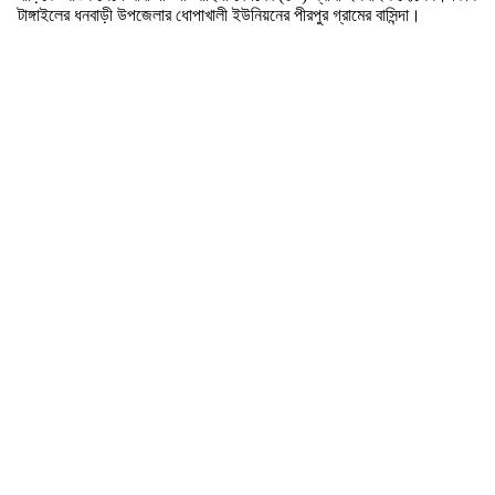
টাঙ্গাইলের ধনবাড়ী উপজেলার ধোপাখালী ইউনিয়নের পীরপুর গ্রামের বাসিন্দা।