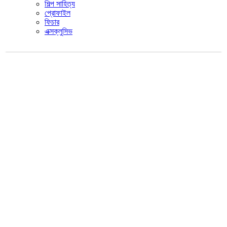
শিল্প সাহিত্য
প্রোফাইল
ফিচার
এক্সক্লুসিভ