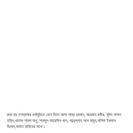
কথা হয় গণস্বাক্ষর কর্মসূচিতে যোগ দিতে আসা সাম্য রহমান, আরমান কবীর, মুঈদ হাসান
তড়িৎ,খালেদ শামস অপু, শামসুল আরেফিন খান, আব্দুল্লাহ আল মামুন,নাসিফ ইকবাল
হিমেল,সাদাত হাবিবের সাথে।