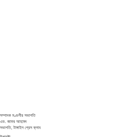
সম্পাদক মণ্ডলীর সভাপতি
এড. জাফর আহমেদ
সভাপতি, টাঙ্গাইল প্রেস ক্লাব
উপদেষ্টা