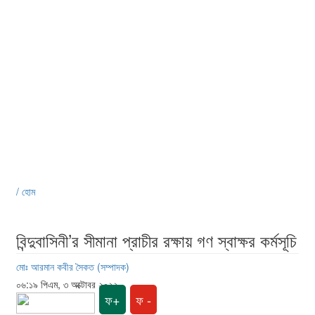
/ হোম
বিন্দুবাসিনী’র সীমানা প্রাচীর রক্ষায় গণ স্বাক্ষর কর্মসূচি
মোঃ আরমান কবীর সৈকত (সম্পাদক)
০৬:১৯ পিএম, ৩ অক্টোবর ২০২২
ফ+
ফ -