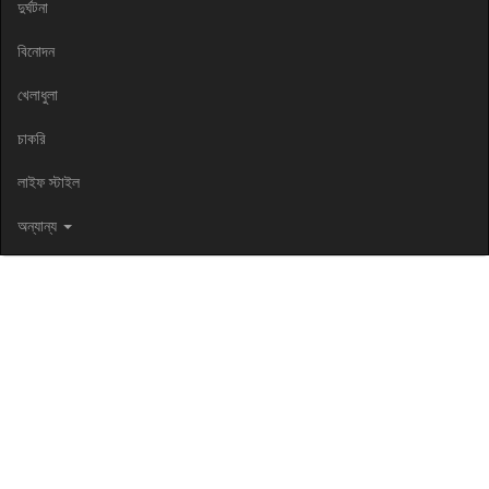
দুর্ঘটনা
বিনোদন
খেলাধুলা
চাকরি
লাইফ স্টাইল
অন্যান্য