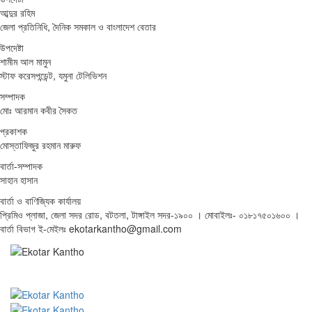
আব্দুর রহিম
জেলা প্রতিনিধি, দৈনিক সমকাল ও বাংলাদেশ বেতার
উপদেষ্টা
শামীম আল মামুন
স্টাফ করেসপন্ডেন্ট, যমুনা টেলিভিশন
সম্পাদক
মোঃ আরমান কবীর সৈকত
প্রকাশক
মোস্তাফিজুর রহমান মারুফ
বার্তা-সম্পাদক
সাহান হাসান
বার্তা ও বাণিজ্যিক কার্যালয়
প্রিমিও প্লাজা, জেলা সদর রোড, বটতলা, টাঙ্গাইল সদর-১৯০০ । মোবাইলঃ- ০১৮১৭৫০১৬০০ ।
বার্তা বিভাগ ই-মেইলঃ ekotarkantho@gmail.com