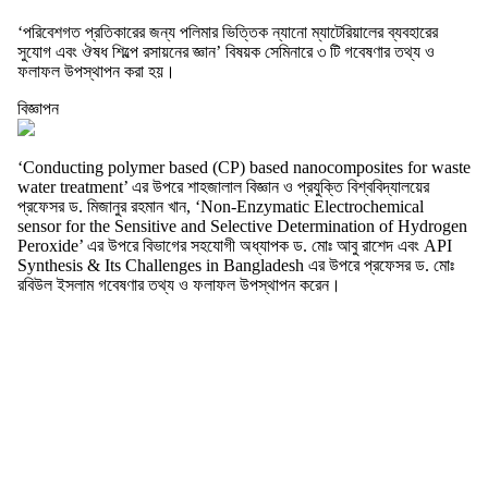
‘পরিবেশগত প্রতিকারের জন্য পলিমার ভিত্তিক ন্যানো ম্যাটেরিয়ালের ব্যবহারের
সুযোগ এবং ঔষধ শিল্পে রসায়নের জ্ঞান’ বিষয়ক সেমিনারে ৩ টি গবেষণার তথ্য ও
ফলাফল উপস্থাপন করা হয়।
বিজ্ঞাপন
‘Conducting polymer based (CP) based nanocomposites for waste
water treatment’ এর উপরে শাহজালাল বিজ্ঞান ও প্রযুক্তি বিশ্ববিদ্যালয়ের
প্রফেসর ড. মিজানুর রহমান খান, ‘Non-Enzymatic Electrochemical
sensor for the Sensitive and Selective Determination of Hydrogen
Peroxide’ এর উপরে বিভাগের সহযোগী অধ্যাপক ড. মোঃ আবু রাশেদ এবং API
Synthesis & Its Challenges in Bangladesh এর উপরে প্রফেসর ড. মোঃ
রবিউল ইসলাম গবেষণার তথ্য ও ফলাফল উপস্থাপন করেন।