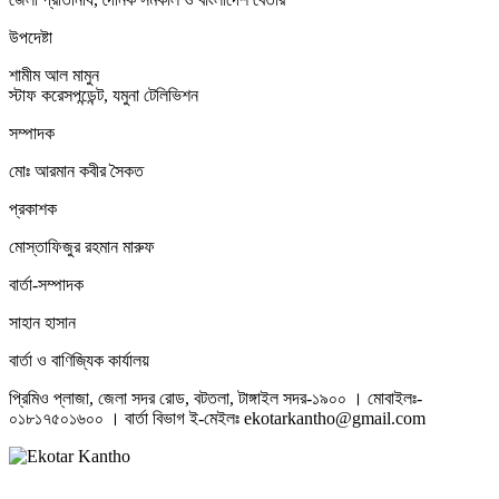
উপদেষ্টা
শামীম আল মামুন
স্টাফ করেসপন্ডেন্ট, যমুনা টেলিভিশন
সম্পাদক
মোঃ আরমান কবীর সৈকত
প্রকাশক
মোস্তাফিজুর রহমান মারুফ
বার্তা-সম্পাদক
সাহান হাসান
বার্তা ও বাণিজ্যিক কার্যালয়
প্রিমিও প্লাজা, জেলা সদর রোড, বটতলা, টাঙ্গাইল সদর-১৯০০ । মোবাইলঃ-
০১৮১৭৫০১৬০০ । বার্তা বিভাগ ই-মেইলঃ ekotarkantho@gmail.com