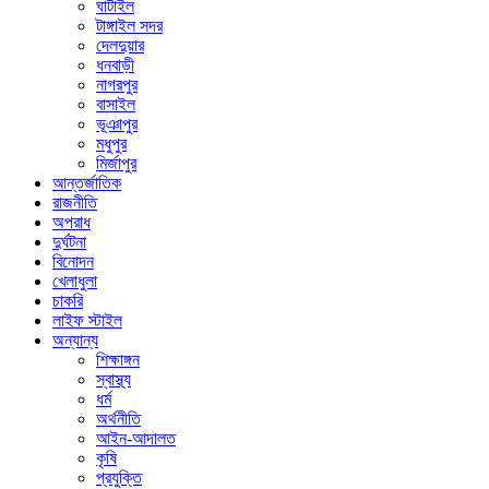
ঘাটাইল
টাঙ্গাইল সদর
দেলদুয়ার
ধনবাড়ী
নাগরপুর
বাসাইল
ভূঞাপুর
মধুপুর
মির্জাপুর
আন্তর্জাতিক
রাজনীতি
অপরাধ
দুর্ঘটনা
বিনোদন
খেলাধুলা
চাকরি
লাইফ স্টাইল
অন্যান্য
শিক্ষাঙ্গন
স্বাস্থ্য
ধর্ম
অর্থনীতি
আইন-আদালত
কৃষি
প্রযুক্তি