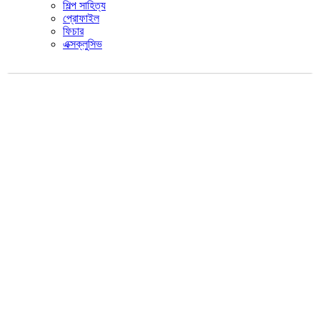
শিল্প সাহিত্য
প্রোফাইল
ফিচার
এক্সক্লুসিভ