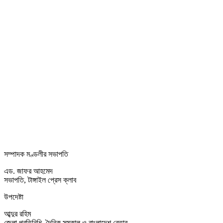
সম্পাদক মণ্ডলীর সভাপতি
এড. জাফর আহমেদ
সভাপতি, টাঙ্গাইল প্রেস ক্লাব
উপদেষ্টা
আব্দুর রহিম
জেলা প্রতিনিধি, দৈনিক সমকাল ও বাংলাদেশ বেতার