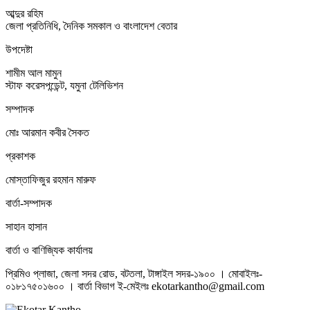
আব্দুর রহিম
জেলা প্রতিনিধি, দৈনিক সমকাল ও বাংলাদেশ বেতার
উপদেষ্টা
শামীম আল মামুন
স্টাফ করেসপন্ডেন্ট, যমুনা টেলিভিশন
সম্পাদক
মোঃ আরমান কবীর সৈকত
প্রকাশক
মোস্তাফিজুর রহমান মারুফ
বার্তা-সম্পাদক
সাহান হাসান
বার্তা ও বাণিজ্যিক কার্যালয়
প্রিমিও প্লাজা, জেলা সদর রোড, বটতলা, টাঙ্গাইল সদর-১৯০০ । মোবাইলঃ-
০১৮১৭৫০১৬০০ । বার্তা বিভাগ ই-মেইলঃ ekotarkantho@gmail.com