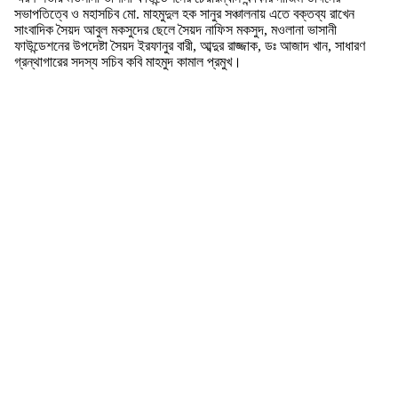
সভাপতিত্বে ও মহাসচিব মো. মাহমুদুল হক সানুর সঞ্চালনায় এতে বক্তব্য রাখেন
সাংবাদিক সৈয়দ আবুল মকসুদের ছেলে সৈয়দ নাফিস মকসুদ, মওলানা ভাসানী
ফাউন্ডেশনের উপদেষ্টা সৈয়দ ইরফানুর বারী, আব্দুর রাজ্জাক, ডঃ আজাদ খান, সাধারণ
গ্রন্থাগারের সদস্য সচিব কবি মাহমুদ কামাল প্রমুখ।