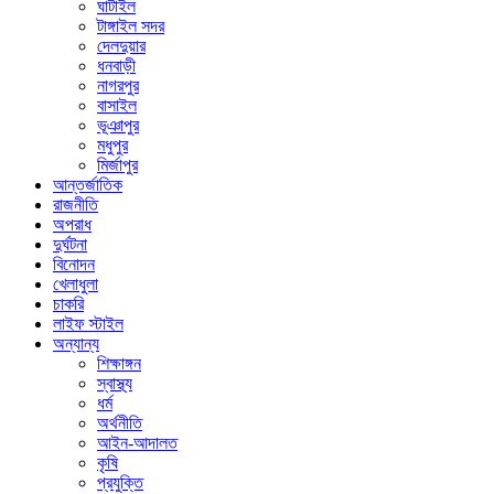
ঘাটাইল
টাঙ্গাইল সদর
দেলদুয়ার
ধনবাড়ী
নাগরপুর
বাসাইল
ভূঞাপুর
মধুপুর
মির্জাপুর
আন্তর্জাতিক
রাজনীতি
অপরাধ
দুর্ঘটনা
বিনোদন
খেলাধুলা
চাকরি
লাইফ স্টাইল
অন্যান্য
শিক্ষাঙ্গন
স্বাস্থ্য
ধর্ম
অর্থনীতি
আইন-আদালত
কৃষি
প্রযুক্তি