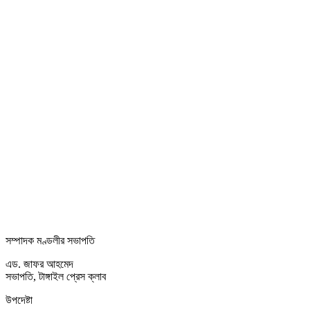
সম্পাদক মণ্ডলীর সভাপতি
এড. জাফর আহমেদ
সভাপতি, টাঙ্গাইল প্রেস ক্লাব
উপদেষ্টা