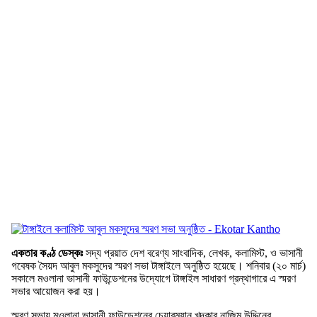
একতার কণ্ঠ ডেস্কঃ
সদ্য প্রয়াত দেশ বরেণ্য সাংবাদিক, লেখক, কলামিস্ট, ও ভাসানী
গবেষক সৈয়দ আবুল মকসুদের স্মরণ সভা টাঙ্গাইলে অনুষ্ঠিত হয়েছে। শনিবার (২০ মার্চ)
সকালে মওলানা ভাসানী ফাউন্ডেশনের উদ্যোগে টাঙ্গাইল সাধারণ গ্রন্থাগারে এ স্মরণ
সভার আয়োজন করা হয়।
স্মরণ সভায় মওলানা ভাসানী ফাউন্ডেশনের চেয়ারম্যান খন্দকার নাজিম উদ্দিনের