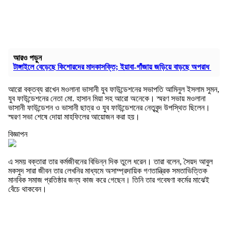
আরও পড়ুন
টাঙ্গাইলে বেড়েছে কিশোরদের মাদকাসক্তি; ইয়াবা-গাঁজায় জড়িয়ে বাড়ছে অপরাধ
আরো বক্তব্য রাখেন মওলানা ভাসানী যুব ফাউন্ডেশনের সভাপতি আমিনুল ইসলাম সুমন,
যুব ফাউন্ডেশনের নেতা মো. হাসান মিয়া সহ আরো অনেকে। স্মরণ সভায় মওলানা
ভাসানী ফাউন্ডেশন ও ভাসানী ছাত্র ও যুব ফাউন্ডেশনের নেতৃবৃন্দ উপস্থিত ছিলেন।
স্মরণ সভা শেষে দোয়া মাহফিলের আয়োজন করা হয়।
বিজ্ঞাপন
এ সময় বক্তারা তার কর্মজীবনের বিভিন্ন দিক তুলে ধরেন। তারা বলেন, সৈয়দ আবুল
মকসুদ সারা জীবন তার লেখনির মাধ্যমে অসাম্প্রদায়িক গণতান্ত্রিক সমতাভিত্তিক
মানবিক সমাজ প্রতিষ্ঠার জন্য কাজ করে গেছেন। তিনি তার গবেষণা কর্মের মাঝেই
বেঁচে থাকবেন।