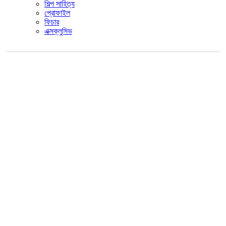
শিল্প সাহিত্য
প্রোফাইল
ফিচার
এক্সক্লুসিভ