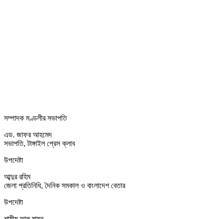
সম্পাদক মণ্ডলীর সভাপতি
এড. জাফর আহমেদ
সভাপতি, টাঙ্গাইল প্রেস ক্লাব
উপদেষ্টা
আব্দুর রহিম
জেলা প্রতিনিধি, দৈনিক সমকাল ও বাংলাদেশ বেতার
উপদেষ্টা
শামীম আল মামুন