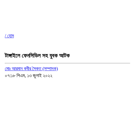
/ হোম
টাঙ্গাইলে ফেনসিডিল সহ যুবক আটক
মোঃ আরমান কবীর সৈকত (সম্পাদক)
০৭:১৮ পিএম, ১৩ জুলাই ২০২২