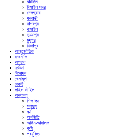
ঘাটাইল
টাঙ্গাইল সদর
দেলদুয়ার
ধনবাড়ী
নাগরপুর
বাসাইল
ভূঞাপুর
মধুপুর
মির্জাপুর
আন্তর্জাতিক
রাজনীতি
অপরাধ
দুর্ঘটনা
বিনোদন
খেলাধুলা
চাকরি
লাইফ স্টাইল
অন্যান্য
শিক্ষাঙ্গন
স্বাস্থ্য
ধর্ম
অর্থনীতি
আইন-আদালত
কৃষি
প্রযুক্তি