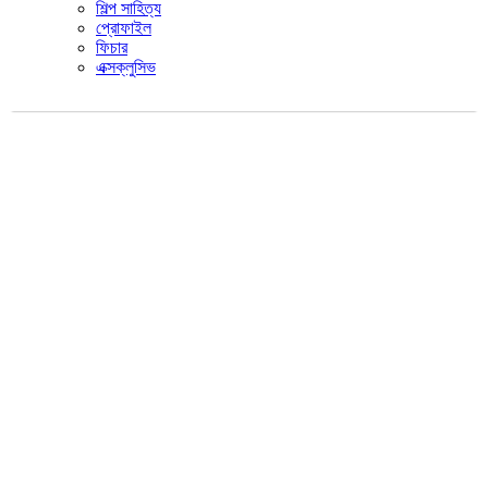
শিল্প সাহিত্য
প্রোফাইল
ফিচার
এক্সক্লুসিভ