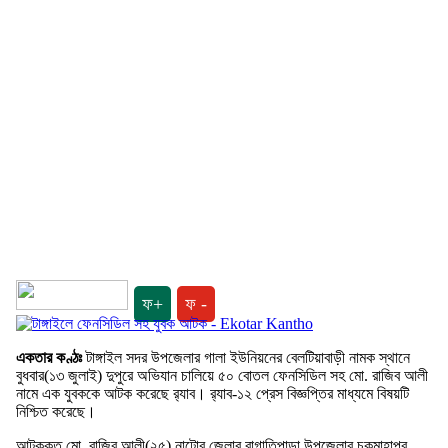
ফ+
ফ -
একতার কণ্ঠঃ
টাঙ্গাইল সদর উপজেলার গালা ইউনিয়নের বেলটিয়াবাড়ী নামক স্থানে
বুধবার(১৩ জুলাই) দুপুরে অভিযান চালিয়ে ৫০ বোতল ফেনসিডিল সহ মো. রাজিব আলী
নামে এক যুবককে আটক করেছে র‌্যাব। র‌্যাব-১২ প্রেস বিজ্ঞপ্তির মাধ্যমে বিষয়টি
নিশ্চিত করেছে।
আটককৃত মো. রাজিব আলী(২৫) নাটোর জেলার বাগাতিপাড়া উপজেলার চকমাহাপুর