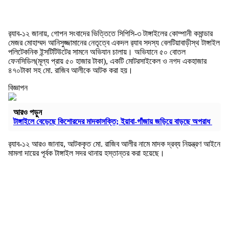
র‌্যাব-১২ জানায়, গোপন সংবাদের ভিত্তিতে সিপিসি-৩ টাঙ্গাইলের কোম্পানী কমান্ডার
মেজর মোহাম্মদ আনিসুজ্জামানের নেতৃত্বে একদল র‌্যাব সদস্য বেলটিয়াবাড়ীস্থ টাঙ্গাইল
পলিটেকনিক ইন্সটিটিউটের সামনে অভিযান চালায়। অভিযানে ৫০ বোতল
ফেনসিডিল(মূল্য প্রায় ৫০ হাজার টাকা), একটি মোটরসাইকেল ও নগদ একহাজার
৪৭০টাকা সহ মো. রাজিব আলীকে আটক করা হয়।
বিজ্ঞাপন
আরও পড়ুন
টাঙ্গাইলে বেড়েছে কিশোরদের মাদকাসক্তি; ইয়াবা-গাঁজায় জড়িয়ে বাড়ছে অপরাধ
র‌্যাব-১২ আরও জানায়, আটককৃত মো. রাজিব আলীর নামে মাদক দ্রব্য নিয়ন্ত্রণ আইনে
মামলা দায়ের পূর্বক টাঙ্গাইল সদর থানায় হস্তান্তর করা হয়েছে।