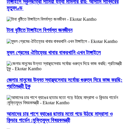
টাঙ্গাইলে স্কুলছাত্রী সামিয়া হত্যা মামলার রায়: আসামি সাব্বিরের
মৃত্যুদণ্ড
টানা বৃষ্টিতে টাঙ্গাইলে বিপর্যস্ত জনজীবন
মুঘল প্রেমের ঐতিহ্যের খাবার বাকরখানি এখন টাঙ্গাইলে
জেলার মানুষের উন্নত স্বাস্থ্যসেবায় সর্বোচ্চ গুরুত্ব দিয়ে কাজ করছি:
প্রতিমন্ত্রী টুকু
আমাদের চার পাশে ব্যাঙের ছাতার মতো গড়ে উঠছে মাদ্রাসা ও
কিন্ডার গার্ডেন :মুক্তিযুদ্ধ বিষয়কমন্ত্রী