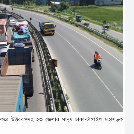
 ক‌রে উত্তরবঙ্গসহ ২৩ জেলার মানুষ ঢাকা-টাঙ্গাইল মহাসড়ক