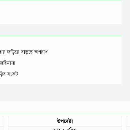
াঁজায় জড়িয়ে বাড়ছে অপরাধ
 জরিমানা
াড়ির সংকট
উপদেষ্টা