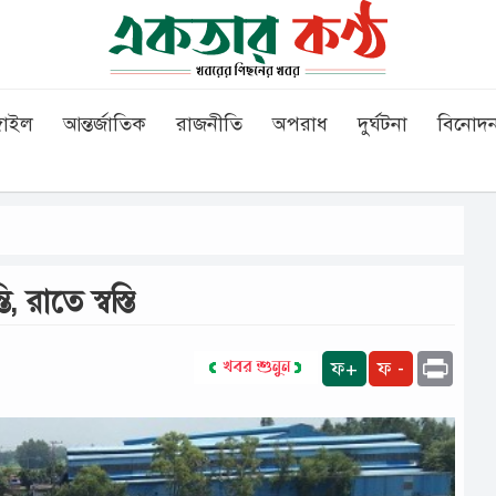
গাইল
আন্তর্জাতিক
রাজনীতি
অপরাধ
দুর্ঘটনা
বিনোদ
া‌তে স্ব‌স্তি
Print
ফ+
ফ -