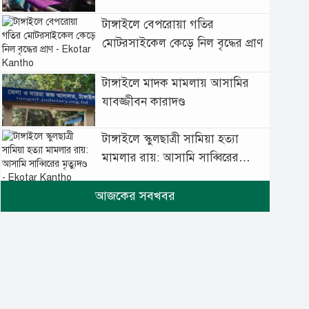
টাঙ্গাইলে বেপরোয়া গতির
মোটরসাইকেল কেড়ে নিল বৃদ্ধের প্রাণ
টাঙ্গাইলে মাদক মামলায় আসামির
যাবজ্জীবন কারাদণ্ড
টাঙ্গাইলে স্কুলছাত্রী সামিয়া হত্যা
মামলার রায়: আসামি সাব্বিরের
মৃত্যুদণ্ড
টানা বৃষ্টিতে টাঙ্গাইলে বিপর্যস্ত
জনজীবন
মুঘল প্রেমের ঐতিহ্যের খাবার
বাকরখানি এখন টাঙ্গাইলে