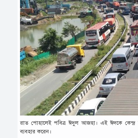
রাত পোহা‌লেই পবিত্র ঈদুল আজহা। এই ঈদ‌কে কেন্দ্র
ব‌্যবহার ক‌রেন।