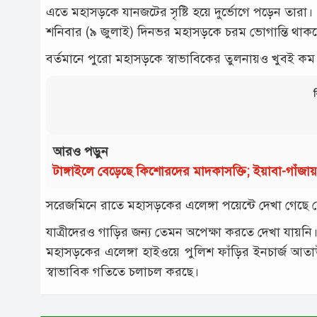
এতে মহাসড়‌কে যানজটের সৃ‌ষ্টি হ‌য়ে দু‌র্ভো‌গে প‌ড়েন তারা।
শ‌নিবার (৯ জুলাই) দিনভর মহাসড়‌কে চরম ভোগা‌ন্তি থাক‌লেও স
বর্তমানে পু‌রো মহাসড়কে স্বাভা‌বিকের তুলনায়ও খুবই ক
ব
আরও পড়ুন
টাঙ্গাইলে বেড়েছে কিশোরদের মাদকাসক্তি; ইয়াবা-গাঁজ
স‌রেজ‌মি‌নে রা‌তে মহাসড়‌কের এলেঙ্গা প‌য়ে‌ন্টে দেখা গে‌ছ
যাত্রীদেরও গাড়ির জন্য তেমন অপেক্ষা কর‌তে দেখা যায়নি
মহাসড়‌কের এলেঙ্গা হাইও‌য়ে পু‌লিশ ফাঁড়ির ইনচার্জ আতা
স্বাভা‌বিক গ‌তি‌তে চলাচল কর‌ছে।