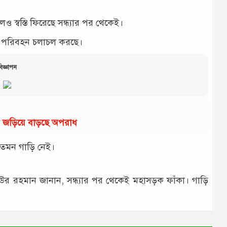
্ব‌স্তি ফি‌রে‌ছে সন্ধ‌্যার পর থে‌কেই।
ম প‌রিবহন চলাচল কর‌ছে।
িজ্ঞাপন
ায় জড়িয়ে বাড়ছে অপরাধ
ে তেমন গাড়ি নেই।
।
উর রহমান জানান, সন্ধ‌্যার পর থে‌কেই মহাসড়ক ফাঁকা। গা‌ড়ি