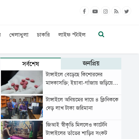
ন
খেলাধুলা
চাকরি
লাইফ স্টাইল
জনপ্রিয়
সর্বশেষ
টাঙ্গাইলে বেড়েছে কিশোরদের
মাদকাসক্তি; ইয়াবা-গাঁজায় জড়িয়ে
বাড়ছে অপরাধ
টাঙ্গাইলে অনিয়মের দায়ে ৪ ক্লিনিককে
দেড় লাখ টাকা জরিমানা
জিআই স্বীকৃতি মিললেও কাটেনি
টাঙ্গাইলের তাঁতের শাড়ির সংকট