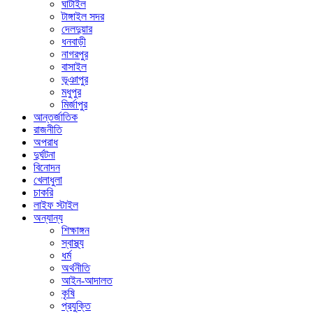
ঘাটাইল
টাঙ্গাইল সদর
দেলদুয়ার
ধনবাড়ী
নাগরপুর
বাসাইল
ভূঞাপুর
মধুপুর
মির্জাপুর
আন্তর্জাতিক
রাজনীতি
অপরাধ
দুর্ঘটনা
বিনোদন
খেলাধুলা
চাকরি
লাইফ স্টাইল
অন্যান্য
শিক্ষাঙ্গন
স্বাস্থ্য
ধর্ম
অর্থনীতি
আইন-আদালত
কৃষি
প্রযুক্তি