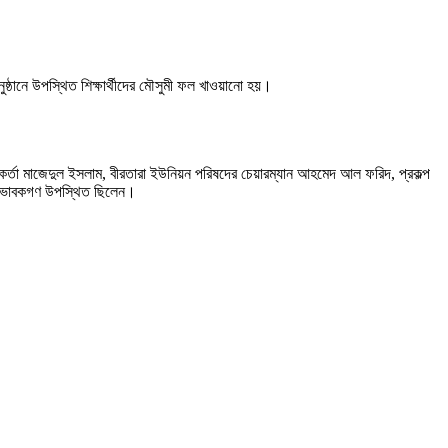
অনুষ্ঠানে উপস্থিত শিক্ষার্থীদের মৌসুমী ফল খাওয়ানো হয়।
কর্মকর্তা মাজেদুল ইসলাম, বীরতারা ইউনিয়ন পরিষদের চেয়ারম্যান আহমেদ আল ফরিদ, প্রকল্প
গ, অভিভাবকগণ উপস্থিত ছিলেন।