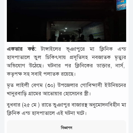
টাঙ্গাইল
আন্তর্জাতিক
রাজনীতি
অপরাধ
একতার কণ্ঠ:
টাঙ্গাইলের ভূঞাপুরে মা ক্লিনিক এন্ড
দুর্ঘটনা
হাসপাতালে ভুল চিকিৎসায় প্রসূতিসহ নবজাতক মৃত্যুর
বিনোদন
অভিযোগ উঠেছে। ঘটনার পর ক্লিনিকের ডাক্তার, নার্স,
কতৃপক্ষ সহ সবাই পলাতক রয়েছে।
খেলাধুলা
মৃত লাইলী বেগম (৩০) উপ‌জেলার গো‌বিন্দাসী ইউ‌নিয়নের
চাকরি
খানুরবা‌ড়ি গ্রা‌মের আ‌তোয়ার হো‌সে‌নের স্ত্রী।
লাইফ
বুধবার (২৫ মে ) রা‌তে ভুঞাপুর বাজারস্থ অনু‌মোদন‌বিহীন মা
স্টাইল
ক্লি‌নিক এন্ড হাসপাতা‌লে এই ঘটনা ঘ‌টে।
অন্যান্য
বিজ্ঞাপন