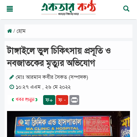
/ হোম
শুক্রবার,
০৭
অগাস্ট
টাঙ্গাইলে ভুল চিকিৎসায় প্রসূতি ও
২০২৬
২২
নবজাতকের মৃত্যুর অভিযোগ
শ্রাবণ
১৪৩৩
বঙ্গাব্দ
মোঃ আরমান কবীর সৈকত (সম্পাদক)
১০:২৭ এএম , ২৬ মে ২০২২
মূলপাতা
Print
ফ+
ফ -
জাতীয়
দেশের
খবর
আমাদের