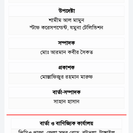
উপদেষ্টা
শামীম আল মামুন
স্টাফ করেসপন্ডেন্ট, যমুনা টেলিভিশন
সম্পাদক
মোঃ আরমান কবীর সৈকত
প্রকাশক
মোস্তাফিজুর রহমান মারুফ
বার্তা-সম্পাদক
সাহান হাসান
বার্তা ও বাণিজ্যিক কার্যালয়
প্রিমিও প্লাজা, জেলা সদর রোড, বটতলা, টাঙ্গাইল