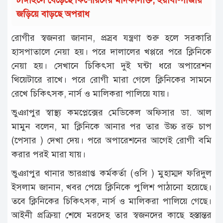
জড়িয়ে বাড়ছে অপরাধ
রোগীর স্বজনরা জানান, প্রস্রব যন্ত্রণা শুরু হ‌লে সরকা‌রি
হাসপাতা‌লে নেয়া হয়। প‌রে দালা‌লের খপ্প‌রে প‌রে ক্লি‌নি‌কে
নেয়া হয়। সেখা‌নে চি‌কিৎসা দুই ঘন্টা ধ‌রে অপা‌রেশন
থি‌য়েটা‌রে রা‌খে। প‌রে রোগী মারা গে‌লে ক্লি‌নি‌কের সাম‌নে
রে‌খে চি‌কিৎসক, নার্স ও মা‌লিকরা পা‌লি‌য়ে যায়।
ভুঞাপুর স্বাস্থ‌্য কম‌প্লে‌ক্সের মে‌ডি‌কেল অ‌ফিসার ডা. আল
মামুন ব‌লেন, মা ক্লি‌নি‌কে আনার পর তার উচ্চ রক্ত চাপ
(‌পেসার ) দেখা দেয়। প‌রে অপা‌রেশ‌নের আ‌গেই রোগী ব‌মি
কর‌ার পরই মারা যায়।
ভুঞাপুর থানার ভারপ্রাপ্ত কর্মকর্তা (ও‌সি ) মুহাম্মদ ফ‌রিদুল
ইসলাম জানান, খবর পে‌য়ে ক্লি‌নি‌কে পু‌লিশ পাঠা‌নো হ‌য়ে‌ছে।
ত‌বে ক্লি‌নি‌কের চি‌কিৎসক, নার্স ও মালিকরা পা‌লি‌য়ে গে‌ছে।
আইনী প্রক্রিয়া শে‌ষে মর‌দেহ তার স্বজন‌দের কা‌ছে হস্তান্তর