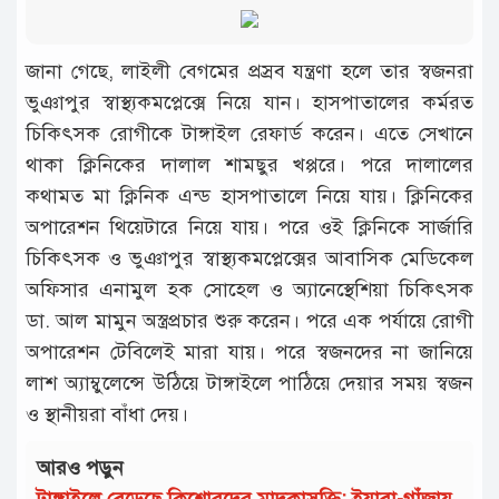
জানা গে‌ছে, লাইলী বেগ‌মের প্রস্রব যন্ত্রণা হ‌লে তার স্বজনরা
ভুঞাপুর স্বাস্থ‌্যকম‌প্লে‌ক্সে নি‌য়ে যান। হাসপাতা‌লের কর্মরত
চি‌কিৎসক রো‌গীকে টাঙ্গ‌াইল রেফার্ড ক‌রেন। এ‌তে সেখা‌নে
থাকা ক্লি‌নি‌কের দালাল শামছুর খপ্পরে। প‌রে দালা‌লের
কথামত মা ক্লি‌নিক এন্ড হাসপাতা‌লে নি‌য়ে যায়। ক্লি‌নি‌কের
অপা‌রেশন থি‌য়েটারে নি‌য়ে যায়। প‌রে ওই ক্লি‌নি‌কে সার্জা‌রি
চি‌কিৎসক ও ভুঞাপুর স্বাস্থ‌্যকম‌প্লে‌ক্সের আবা‌সিক মে‌ডি‌কেল
অ‌ফিসার এনামুল হক সো‌হেল ও অ‌্যানে‌স্থে‌শিয়া চি‌কিৎসক
ডা. আল মামুন অস্ত্রপ্রচার শুরু ক‌রেন। প‌রে এক পর্যা‌য়ে রোগী
অ‌পা‌রেশন টে‌বি‌লেই মারা যায়। প‌রে স্বজন‌দের না জা‌নি‌য়ে
লাশ অ‌্যাম্বু‌লে‌ন্সে উ‌ঠি‌য়ে টাঙ্গাই‌লে পা‌ঠি‌য়ে দেয়ার সময় স্বজন
ও স্থানীয়রা বাঁধা দেয়।
আরও পড়ুন
টাঙ্গাইলে বেড়েছে কিশোরদের মাদকাসক্তি; ইয়াবা-গাঁজায়