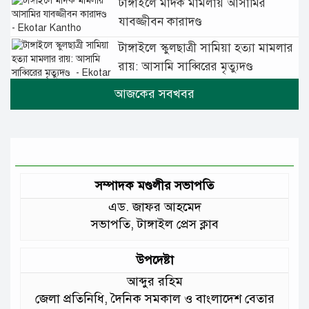
টাঙ্গাইলে মাদক মামলায় আসামির
যাবজ্জীবন কারাদণ্ড
টাঙ্গাইলে স্কুলছাত্রী সামিয়া হত্যা মামলার
রায়: আসামি সাব্বিরের মৃত্যুদণ্ড
টানা বৃষ্টিতে টাঙ্গাইলে বিপর্যস্ত জনজীবন
মুঘল প্রেমের ঐতিহ্যের খাবার বাকরখানি
এখন টাঙ্গাইলে
সম্পাদক মণ্ডলীর সভাপতি
এড. জাফর আহমেদ
জেলার মানুষের উন্নত স্বাস্থ্যসেবায় সর্বোচ্চ
সভাপতি, টাঙ্গাইল প্রেস ক্লাব
গুরুত্ব দিয়ে কাজ করছি: প্রতিমন্ত্রী টুকু
উপদেষ্টা
আমাদের চার পাশে ব্যাঙের ছাতার মতো
আব্দুর রহিম
গড়ে উঠছে মাদ্রাসা ও কিন্ডার গার্ডেন
জেলা প্রতিনিধি, দৈনিক সমকাল ও বাংলাদেশ বেতার
:মুক্তিযুদ্ধ বিষয়কমন্ত্রী