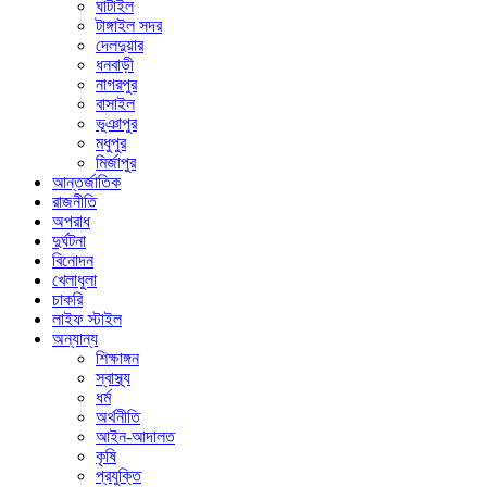
ঘাটাইল
টাঙ্গাইল সদর
দেলদুয়ার
ধনবাড়ী
নাগরপুর
বাসাইল
ভূঞাপুর
মধুপুর
মির্জাপুর
আন্তর্জাতিক
রাজনীতি
অপরাধ
দুর্ঘটনা
বিনোদন
খেলাধুলা
চাকরি
লাইফ স্টাইল
অন্যান্য
শিক্ষাঙ্গন
স্বাস্থ্য
ধর্ম
অর্থনীতি
আইন-আদালত
কৃষি
প্রযুক্তি