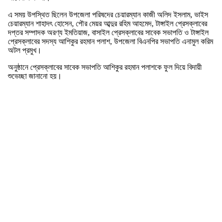
এ সময় উপস্থিত ছিলেন উপজেলা পরিষদের চেয়ারম্যান কাজী অলিদ ইসলাম, ভাইস
চেয়ারম্যান শাহাদৎ হোসেন, পৌর মেয়র আব্দুর রহিম আহমেদ, টাঙ্গাইল প্রেসক্লাবের
দপ্তর সম্পাদক অরণ্য ইমতিয়াজ, বাসাইল প্রেসক্লাবের সাবেক সভাপতি ও টাঙ্গাইল
প্রেসক্লাবের সদস্য আশিকুর রহমান পলাশ, উপজেলা বিএনপির সভাপতি এনামুল করিম
অটল প্রমুখ।
অনুষ্ঠানে প্রেসক্লাবের সাবেক সভাপতি আশিকুর রহমান পলাশকে ফুল দিয়ে বিদায়ী
শুভেচ্ছা জানানো হয়।