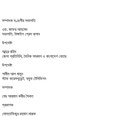
সম্পাদক মণ্ডলীর সভাপতি
এড. জাফর আহমেদ
সভাপতি, টাঙ্গাইল প্রেস ক্লাব
উপদেষ্টা
আব্দুর রহিম
জেলা প্রতিনিধি, দৈনিক সমকাল ও বাংলাদেশ বেতার
উপদেষ্টা
শামীম আল মামুন
স্টাফ করেসপন্ডেন্ট, যমুনা টেলিভিশন
সম্পাদক
মোঃ আরমান কবীর সৈকত
প্রকাশক
মোস্তাফিজুর রহমান মারুফ