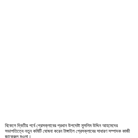
বিকেলে দ্বিতীয় পর্বে প্রেসক্লাবের প্রধান উপদেষ্টা মুসলিম উদ্দিন আহমেদের
সভাপতিত্বে নতুন কমিটি ঘোষনা করেন টাঙ্গাইল প্রেসক্লাবের সাধারণ সম্পাদক কাজী
জাকেরুল মওলা।