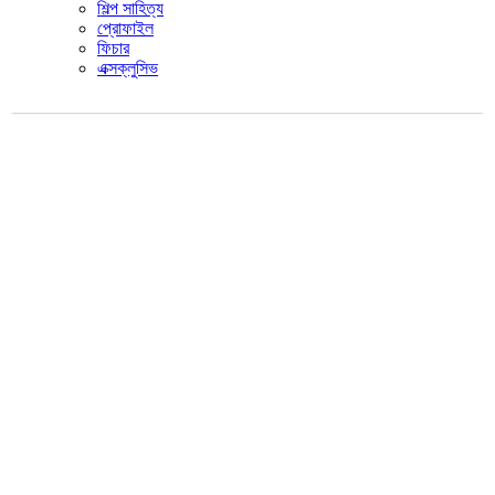
শিল্প সাহিত্য
প্রোফাইল
ফিচার
এক্সক্লুসিভ