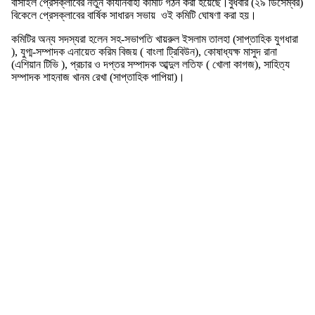
বাসাইল প্রেসক্লাবের নতুন কার্যনির্বাহী কমিটি গঠন করা হয়েছে।বুধবার (২৯ ডিসেম্বর)
বিকেলে প্রেসক্লাবের বার্ষিক সাধারন সভায় ওই কমিটি ঘোষণা করা হয়।
কমিটির অন্য সদস্যরা হলেন সহ-সভাপতি খায়রুল ইসলাম তালহা (সাপ্তাহিক যুগধারা
), যুগ্ম-সম্পাদক এনায়েত করিম বিজয় ( বাংলা ট্রিবিউন), কোষাধ্যক্ষ মাসুদ রানা
(এশিয়ান টিভি ), প্রচার ও দপ্তর সম্পাদক আব্দুল লতিফ ( খোলা কাগজ), সাহিত্য
সম্পাদক শাহনাজ খানম রেখা (সাপ্তাহিক পাপিয়া)।