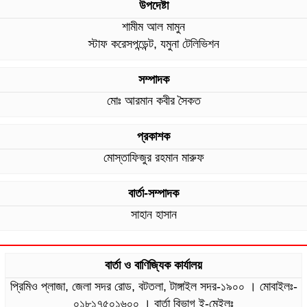
উপদেষ্টা
শামীম আল মামুন
স্টাফ করেসপন্ডেন্ট, যমুনা টেলিভিশন
সম্পাদক
মোঃ আরমান কবীর সৈকত
প্রকাশক
মোস্তাফিজুর রহমান মারুফ
বার্তা-সম্পাদক
সাহান হাসান
বার্তা ও বাণিজ্যিক কার্যালয়
প্রিমিও প্লাজা, জেলা সদর রোড, বটতলা, টাঙ্গাইল সদর-১৯০০ । মোবাইলঃ-
০১৮১৭৫০১৬০০ । বার্তা বিভাগ ই-মেইলঃ