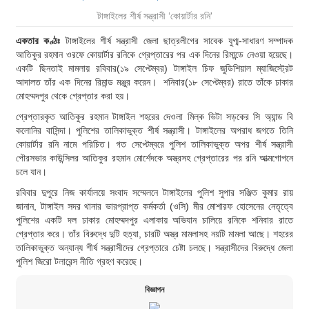
টাঙ্গাইলের শীর্ষ সন্ত্রাসী ‘কোয়ার্টার রনি'
একতার কণ্ঠঃ
টাঙ্গাইলের শীর্ষ সন্ত্রাসী জেলা ছাত্রলীগের সাবেক যুগ্ম-সাধারণ সম্পাদক
আতিকুর রহমান ওরফে কোয়ার্টার রনিকে গ্রেপ্তারের পর এক দিনের রিমান্ডে নেওয়া হয়েছে।
একটি ছিনতাই মামলায় রবিবার(১৯ সেপ্টেম্বর) টাঙ্গাইল চিফ জুডিশিয়াল ম্যাজিস্ট্রেট
আদালত তাঁর এক দিনের রিমান্ড মঞ্জুর করেন। শনিবার(১৮ সেপ্টেম্বর) রাতে তাঁকে ঢাকার
মোহম্মদপুর থেকে গ্রেপ্তার করা হয়।
গ্রেপ্তারকৃত আতিকুর রহমান টাঙ্গাইল শহরের দেওলা মিল্ক ভিটা সড়কের সি অ্যান্ড বি
কলোনির বাসিন্দা। পুলিশের তালিকাভুক্ত শীর্ষ সন্ত্রাসী। টাঙ্গাইলের অপরাধ জগতে তিনি
কোয়ার্টার রনি নামে পরিচিত। গত সেপ্টেম্বরে পুলিশ তালিকাভুক্ত অপর শীর্ষ সন্ত্রাসী
পৌরসভার কাউন্সিলর আতিকুর রহমান মোর্শেদকে অস্ত্রসহ গ্রেপ্তারের পর রনি আত্মগোপনে
চলে যান।
রবিবার দুপুরে নিজ কার্যালয়ে সংবাদ সম্মেলনে টাঙ্গাইলের পুলিশ সুপার সঞ্জিত কুমার রায়
জানান, টাঙ্গাইল সদর থানার ভারপ্রাপ্ত কর্মকর্তা (ওসি) মীর মোশারফ হোসেনের নেতৃত্বে
পুলিশের একটি দল ঢাকার মোহম্মদপুর এলাকায় অভিযান চালিয়ে রনিকে শনিবার রাতে
গ্রেপ্তার করে। তাঁর বিরুদ্ধে দুটি হত্যা, চারটি অস্ত্র মামলাসহ নয়টি মামলা আছে। শহরের
তালিকাভুক্ত অন্যান্য শীর্ষ সন্ত্রাসীদের গ্রেপ্তারে চেষ্টা চলছে। সন্ত্রাসীদের বিরুদ্ধে জেলা
পুলিশ জিরো টলারেন্স নীতি গ্রহণ করেছে।
বিজ্ঞাপন