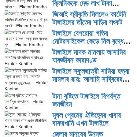
ক্লিনিককে দেড় লাখ টাকা
জরিমানা
জিআই স্বীকৃতি মিললেও কাটেনি
টাঙ্গাইলের তাঁতের শাড়ির সংকট
টাঙ্গাইলে বেপরোয়া গতির
মোটরসাইকেল কেড়ে নিল বৃদ্ধের
প্রাণ
টাঙ্গাইলে মাদক মামলায় আসামির
যাবজ্জীবন কারাদণ্ড
টাঙ্গাইলে স্কুলছাত্রী সামিয়া হত্যা
মামলার রায়: আসামি সাব্বিরের
মৃত্যুদণ্ড
টানা বৃষ্টিতে টাঙ্গাইলে বিপর্যস্ত
জনজীবন
মুঘল প্রেমের ঐতিহ্যের খাবার
বাকরখানি এখন টাঙ্গাইলে
জেলার মানুষের উন্নত