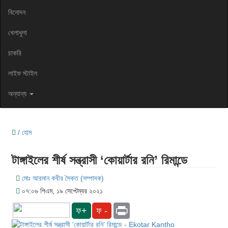
বিনোদন
খেলাধুলা
চাকরি
লাইফ স্টাইল
অন্যান্য
/ হোম
টাঙ্গাইলের শীর্ষ সন্ত্রাসী ‘কোয়ার্টার রনি’ রিমান্ডে
মোঃ আরমান কবীর সৈকত (সম্পাদক)
০৭:০৬ পিএম, ১৯ সেপ্টেম্বর ২০২১
Print
ফ+
ফ -