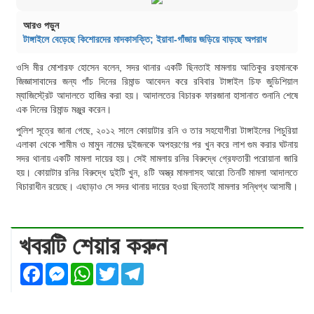
আরও পড়ুন
টাঙ্গাইলে বেড়েছে কিশোরদের মাদকাসক্তি; ইয়াবা-গাঁজায় জড়িয়ে বাড়ছে অপরাধ
ওসি মীর মোশারফ হোসেন বলেন, সদর থানার একটি ছিনতাই মামলায় আতিকুর রহমানকে
জিজ্ঞাসাবাদের জন্য পাঁচ দিনের রিমান্ড আবেদন করে রবিবার টাঙ্গাইল চিফ জুডিশিয়াল
ম্যাজিস্ট্রেট আদালতে হাজির করা হয়। আদালতের বিচারক ফারজানা হাসানাত শুনানি শেষে
এক দিনের রিমান্ড মঞ্জুর করেন।
পুলিশ সূত্রে জানা গেছে, ২০১২ সালে কোয়াটার রনি ও তার সহযোগীরা টাঙ্গাইলের পিচুরিয়া
এলাকা থেকে শামীম ও মামুন নামের দুইজনকে অপহরণের পর খুন করে লাশ গুম করার ঘটনায়
সদর থানায় একটি মামলা দায়ের হয়। সেই মামলায় রনির বিরুদ্ধে গ্রেফতারী পরোয়ানা জারি
হয়। কোয়াটার রনির বিরুদ্ধে দুইটি খুন, ৪টি অস্ত্র মামলাসহ আরো তিনটি মামলা আদালতে
বিচারাধীন রয়েছে। এছাড়াও সে সদর থানায় দায়ের হওয়া ছিনতাই মামলার সন্ধিগ্ধ আসামী।
খবরটি শেয়ার করুন
Facebook
Messenger
WhatsApp
Twitter
Telegram