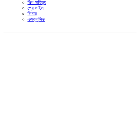
শিল্প সাহিত্য
প্রোফাইল
ফিচার
এক্সক্লুসিভ