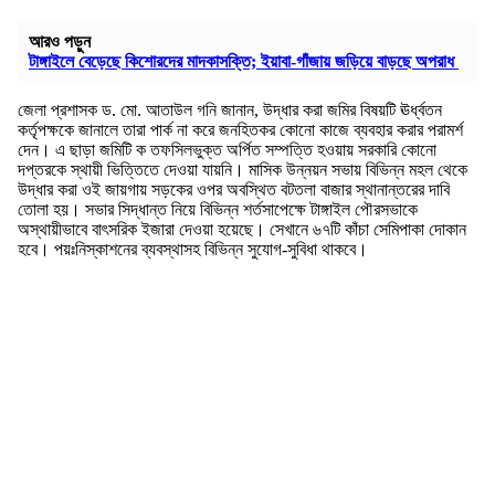
আরও পড়ুন
টাঙ্গাইলে বেড়েছে কিশোরদের মাদকাসক্তি; ইয়াবা-গাঁজায় জড়িয়ে বাড়ছে অপরাধ
জেলা প্রশাসক ড. মো. আতাউল গনি জানান, উদ্ধার করা জমির বিষয়টি ঊর্ধ্বতন
কর্তৃপক্ষকে জানালে তারা পার্ক না করে জনহিতকর কোনো কাজে ব্যবহার করার পরামর্শ
দেন। এ ছাড়া জমিটি ক তফসিলভুক্ত অর্পিত সম্পত্তি হওয়ায় সরকারি কোনো
দপ্তরকে স্থায়ী ভিত্তিতে দেওয়া যায়নি। মাসিক উন্নয়ন সভায় বিভিন্ন মহল থেকে
উদ্ধার করা ওই জায়গায় সড়কের ওপর অবস্থিত বটতলা বাজার স্থানান্তরের দাবি
তোলা হয়। সভার সিদ্ধান্ত নিয়ে বিভিন্ন শর্তসাপেক্ষে টাঙ্গাইল পৌরসভাকে
অস্থায়ীভাবে বাৎসরিক ইজারা দেওয়া হয়েছে। সেখানে ৬৭টি কাঁচা সেমিপাকা দোকান
হবে। পয়ঃনিস্কাশনের ব্যবস্থাসহ বিভিন্ন সুযোগ-সুবিধা থাকবে।