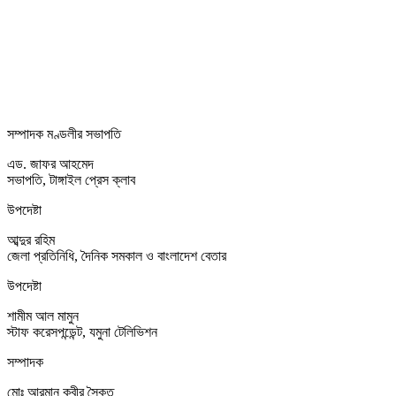
সম্পাদক মণ্ডলীর সভাপতি
এড. জাফর আহমেদ
সভাপতি, টাঙ্গাইল প্রেস ক্লাব
উপদেষ্টা
আব্দুর রহিম
জেলা প্রতিনিধি, দৈনিক সমকাল ও বাংলাদেশ বেতার
উপদেষ্টা
শামীম আল মামুন
স্টাফ করেসপন্ডেন্ট, যমুনা টেলিভিশন
সম্পাদক
মোঃ আরমান কবীর সৈকত