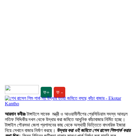
ফ+
ফ -
আরমান কবীরঃ
টাঙ্গাইলে সাবেক মন্ত্রী ও আওয়ামীলীগের প্রেসিডিয়াম সদস্য আবদুল
লতিফ সিদ্দিকীর দখল থেকে উদ্ধার করা জমিতে আধুনিক কাঁচাবাজার নির্মিত হচ্ছে।
টাঙ্গাইল পৌরসভা জেলা প্রশাসনের কাছ থেকে অস্থায়ী ভিত্তিতে বাৎসরিক ইজারা
নিয়ে সেখানে বাজার নির্মাণ করছে।
উদ্ধার করা ওই জমিতে শেখ রাসেল শিশুপার্ক করার
কথা ছিল
। কিন্তু বিভিন্ন জটিলতা থাকার কারণে পার্ক নির্মাণ করা যায়নি বলে