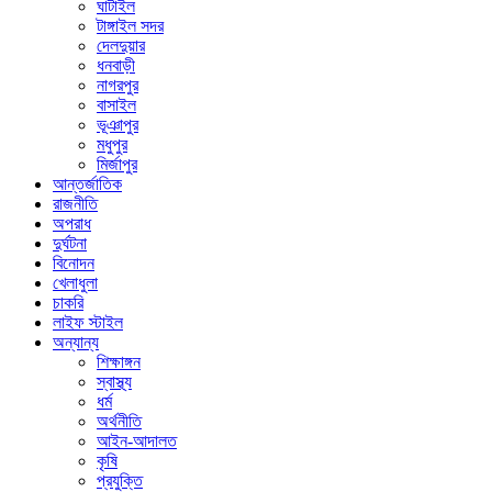
ঘাটাইল
টাঙ্গাইল সদর
দেলদুয়ার
ধনবাড়ী
নাগরপুর
বাসাইল
ভূঞাপুর
মধুপুর
মির্জাপুর
আন্তর্জাতিক
রাজনীতি
অপরাধ
দুর্ঘটনা
বিনোদন
খেলাধুলা
চাকরি
লাইফ স্টাইল
অন্যান্য
শিক্ষাঙ্গন
স্বাস্থ্য
ধর্ম
অর্থনীতি
আইন-আদালত
কৃষি
প্রযুক্তি