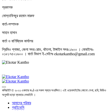
প্রকাশক
মোস্তাফিজুর রহমান মারুফ
বার্তা-সম্পাদক
সাহান হাসান
বার্তা ও বাণিজ্যিক কার্যালয়
প্রিমিও প্লাজা, জেলা সদর রোড, বটতলা, টাঙ্গাইল সদর-১৯০০ । মোবাইলঃ-
০১৮১৭৫০১৬০০ । বার্তা বিভাগ ই-মেইলঃ ekotarkantho@gmail.com
কপিরাইট © ২০২২ একতার কণ্ঠ এর সকল স্বত্ব সংরক্ষিত। এই ওয়েবসাইটের কোনো লেখা, ছবি, ভিডিও
অনুমতি ছাড়া ব্যবহার বেআইনি ।
আমাদের পরিবার
প্রাইভেসি