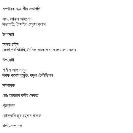
সম্পাদক মণ্ডলীর সভাপতি
এড. জাফর আহমেদ
সভাপতি, টাঙ্গাইল প্রেস ক্লাব
উপদেষ্টা
আব্দুর রহিম
জেলা প্রতিনিধি, দৈনিক সমকাল ও বাংলাদেশ বেতার
উপদেষ্টা
শামীম আল মামুন
স্টাফ করেসপন্ডেন্ট, যমুনা টেলিভিশন
সম্পাদক
মোঃ আরমান কবীর সৈকত
প্রকাশক
মোস্তাফিজুর রহমান মারুফ
বার্তা-সম্পাদক