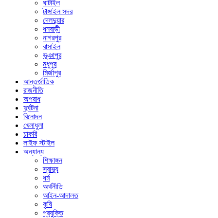
ঘাটাইল
টাঙ্গাইল সদর
দেলদুয়ার
ধনবাড়ী
নাগরপুর
বাসাইল
ভূঞাপুর
মধুপুর
মির্জাপুর
আন্তর্জাতিক
রাজনীতি
অপরাধ
দুর্ঘটনা
বিনোদন
খেলাধুলা
চাকরি
লাইফ স্টাইল
অন্যান্য
শিক্ষাঙ্গন
স্বাস্থ্য
ধর্ম
অর্থনীতি
আইন-আদালত
কৃষি
প্রযুক্তি