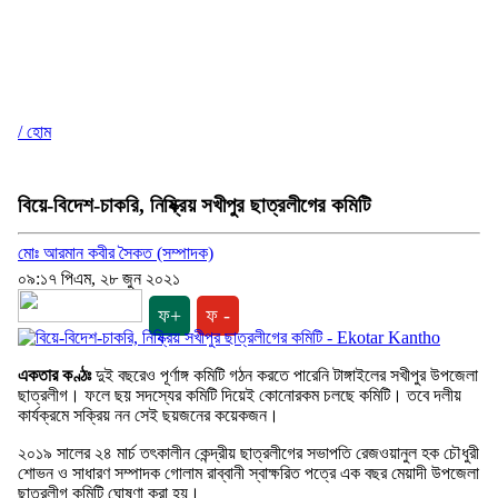
/ হোম
বিয়ে-বিদেশ-চাকরি, নিষ্ক্রিয় সখীপুর ছাত্রলীগের কমিটি
মোঃ আরমান কবীর সৈকত (সম্পাদক)
০৯:১৭ পিএম, ২৮ জুন ২০২১
ফ+
ফ -
একতার কণ্ঠঃ
দুই বছরেও পূর্ণাঙ্গ কমিটি গঠন করতে পারেনি টাঙ্গাইলের সখীপুর উপজেলা
ছাত্রলীগ। ফলে ছয় সদস্যের কমিটি দিয়েই কোনোরকম চলছে কমিটি। তবে দলীয়
কার্যক্রমে সক্রিয় নন সেই ছয়জনের কয়েকজন।
২০১৯ সালের ২৪ মার্চ তৎকালীন কেন্দ্রীয় ছাত্রলীগের সভাপতি রেজওয়ানুল হক চৌধুরী
শোভন ও সাধারণ সম্পাদক গোলাম রাব্বানী স্বাক্ষরিত পত্রে এক বছর মেয়াদী উপজেলা
ছাত্রলীগ কমিটি ঘোষণা করা হয়।