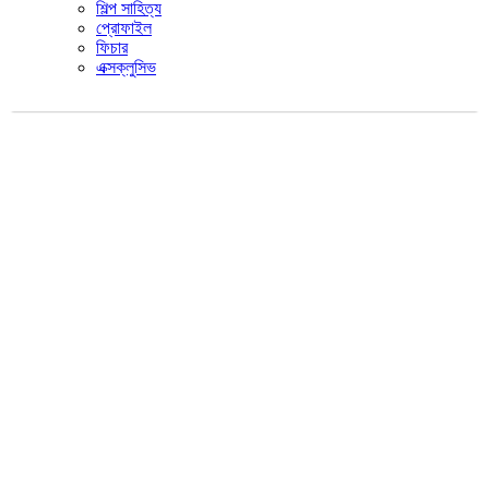
শিল্প সাহিত্য
প্রোফাইল
ফিচার
এক্সক্লুসিভ