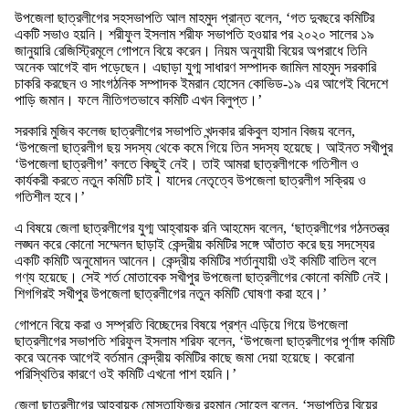
উপজেলা ছাত্রলীগের সহসভাপতি আল মাহমুদ প্রান্ত বলেন, ‘গত দুবছরে কমিটির
একটি সভাও হয়নি। শরীফুল ইসলাম শরীফ সভাপতি হওয়ার পর ২০২০ সালের ১৯
জানুয়ারি রেজিস্ট্রিমূলে গোপনে বিয়ে করেন। নিয়ম অনুযায়ী বিয়ের অপরাধে তিনি
অনেক আগেই বাদ পড়েছেন। এছাড়া যুগ্ম সাধারণ সম্পাদক জামিল মাহমুদ সরকারি
চাকরি করছেন ও সাংগঠনিক সম্পাদক ইমরান হোসেন কোভিড-১৯ এর আগেই বিদেশে
পাড়ি জমান। ফলে নীতিগতভাবে কমিটি এখন বিলুপ্ত।’
সরকারি মুজিব কলেজ ছাত্রলীগের সভাপতি খন্দকার রকিবুল হাসান বিজয় বলেন,
‘উপজেলা ছাত্রলীগ ছয় সদস্য থেকে কমে গিয়ে তিন সদস্য হয়েছে। আইনত সখীপুর
‘উপজেলা ছাত্রলীগ’ বলতে কিছুই নেই। তাই আমরা ছাত্রলীগকে গতিশীল ও
কার্যকরী করতে নতুন কমিটি চাই। যাদের নেতৃত্বে উপজেলা ছাত্রলীগ সক্রিয় ও
গতিশীল হবে।’
এ বিষয়ে জেলা ছাত্রলীগের যুগ্ম আহ্বায়ক রনি আহমেদ বলেন, ‘ছাত্রলীগের গঠনতন্ত্র
লঙ্ঘন করে কোনো সম্মেলন ছাড়াই কেন্দ্রীয় কমিটির সঙ্গে আঁতাত করে ছয় সদস্যের
একটি কমিটি অনুমোদন আনেন। কেন্দ্রীয় কমিটির শর্তানুযায়ী ওই কমিটি বাতিল বলে
গণ্য হয়েছে। সেই শর্ত মোতাবেক সখীপুর উপজেলা ছাত্রলীগের কোনো কমিটি নেই।
শিগগিরই সখীপুর উপজেলা ছাত্রলীগের নতুন কমিটি ঘোষণা করা হবে।’
গোপনে বিয়ে করা ও সম্প্রতি বিচ্ছেদের বিষয়ে প্রশ্ন এড়িয়ে গিয়ে উপজেলা
ছাত্রলীগের সভাপতি শরিফুল ইসলাম শরিফ বলেন, ‘উপজেলা ছাত্রলীগের পূর্ণাঙ্গ কমিটি
করে অনেক আগেই বর্তমান কেন্দ্রীয় কমিটির কাছে জমা দেয়া হয়েছে। করোনা
পরিস্থিতির কারণে ওই কমিটি এখনো পাশ হয়নি।’
জেলা ছাত্রলীগের আহ্বায়ক মোস্তাফিজুর রহমান সোহেল বলেন, ‘সভাপতির বিয়ের