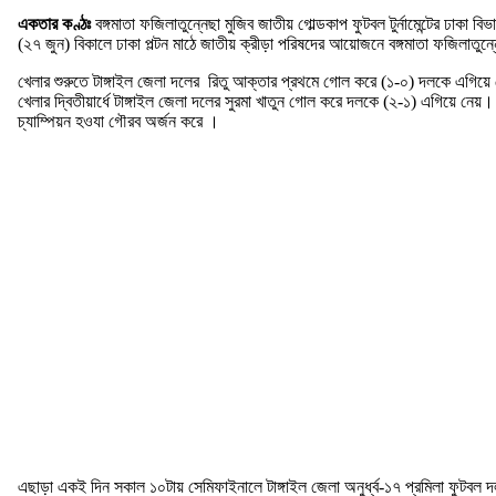
একতার কণ্ঠঃ
বঙ্গমাতা ফজিলাতুন্নেছা মুজিব জাতীয় গোল্ডকাপ ফুটবল টুর্নামেন্টের ঢাকা ব
(২৭ জুন) বিকালে ঢাকা পল্টন মাঠে জাতীয় ক্রীড়া পরিষদের আয়োজনে বঙ্গমাতা ফজিলাতুন্নেছ
খেলার শুরুতে টাঙ্গাইল জেলা দলের রিতু আক্তার প্রথমে গোল করে (১-০) দলকে এগিয়
খেলার দ্বিতীয়ার্ধে টাঙ্গাইল জেলা দলের সুরমা খাতুন গোল করে দলকে (২-১) এগিয়ে ন
চ্যাম্পিয়ন হওযা গৌরব অর্জন করে ।
এছাড়া একই দিন সকাল ১০টায় সেমিফাইনালে টাঙ্গাইল জেলা অনুর্ধ্ব-১৭ প্রমিলা ফুটব