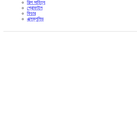
শিল্প সাহিত্য
প্রোফাইল
ফিচার
এক্সক্লুসিভ