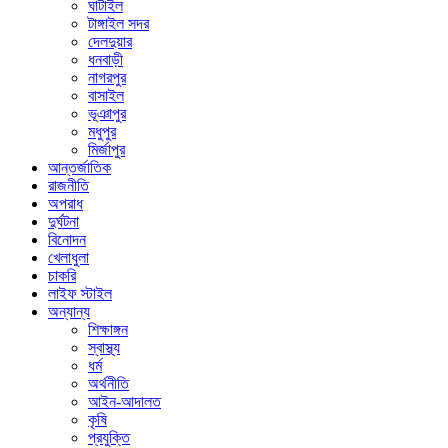
ঘাটাইল
টাঙ্গাইল সদর
দেলদুয়ার
ধনবাড়ী
নাগরপুর
বাসাইল
ভূঞাপুর
মধুপুর
মির্জাপুর
আন্তর্জাতিক
রাজনীতি
অপরাধ
দুর্ঘটনা
বিনোদন
খেলাধুলা
চাকরি
লাইফ স্টাইল
অন্যান্য
শিক্ষাঙ্গন
স্বাস্থ্য
ধর্ম
অর্থনীতি
আইন-আদালত
কৃষি
প্রযুক্তি