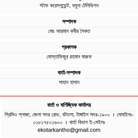
স্টাফ করেসপন্ডেন্ট, যমুনা টেলিভিশন
সম্পাদক
মোঃ আরমান কবীর সৈকত
প্রকাশক
মোস্তাফিজুর রহমান মারুফ
বার্তা-সম্পাদক
সাহান হাসান
বার্তা ও বাণিজ্যিক কার্যালয়
প্রিমিও প্লাজা, জেলা সদর রোড, বটতলা, টাঙ্গাইল সদর-১৯০০ । মোবাইলঃ-
০১৮১৭৫০১৬০০ । বার্তা বিভাগ ই-মেইলঃ
ekotarkantho@gmail.com