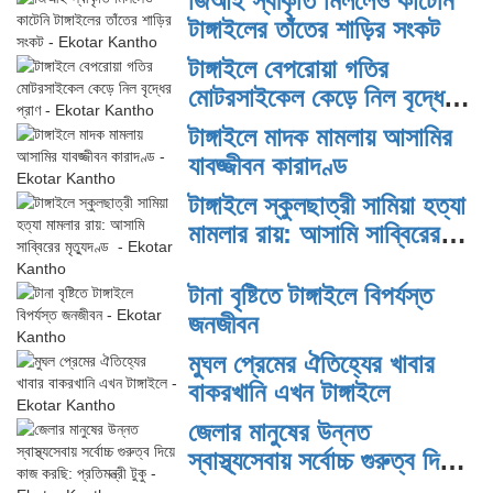
জিআই স্বীকৃতি মিললেও কাটেনি
টাঙ্গাইলের তাঁতের শাড়ির সংকট
টাঙ্গাইলে বেপরোয়া গতির
মোটরসাইকেল কেড়ে নিল বৃদ্ধের
প্রাণ
টাঙ্গাইলে মাদক মামলায় আসামির
যাবজ্জীবন কারাদণ্ড
টাঙ্গাইলে স্কুলছাত্রী সামিয়া হত্যা
মামলার রায়: আসামি সাব্বিরের
মৃত্যুদণ্ড
টানা বৃষ্টিতে টাঙ্গাইলে বিপর্যস্ত
জনজীবন
মুঘল প্রেমের ঐতিহ্যের খাবার
বাকরখানি এখন টাঙ্গাইলে
জেলার মানুষের উন্নত
স্বাস্থ্যসেবায় সর্বোচ্চ গুরুত্ব দিয়ে
কাজ করছি: প্রতিমন্ত্রী টুকু