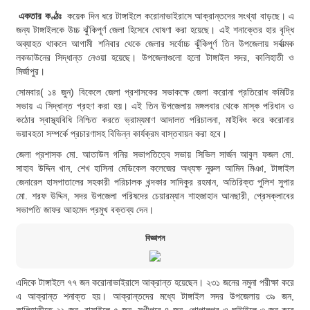
একতার কণ্ঠঃ
কয়েক দিন ধরে টাঙ্গাইলে করোনাভাইরাসে আক্রান্তদের সংখ্যা বাড়ছে। এ
জন্য টাঙ্গাইলকে উচ্চ ঝুঁকিপূর্ণ জেলা হিসেবে ঘোষণা করা হয়েছে। এই শনাক্তের হার বৃদ্ধি
অব্যাহত থাকলে আগামী শনিবার থেকে জেলার সর্বোচ্চ ঝুঁকিপূর্ণ তিন উপজেলায় সর্বাত্মক
লকডাউনের সিদ্ধান্ত নেওয়া হয়েছে। উপজেলাগুলো হলো টাঙ্গাইল সদর, কালিহাতী ও
মির্জাপুর।
সোমবার( ১৪ জুন) বিকেলে জেলা প্রশাসকের সভাকক্ষে জেলা করোনা প্রতিরোধ কমিটির
সভায় এ সিদ্ধান্ত গ্রহণ করা হয়। এই তিন উপজেলায় মঙ্গলবার থেকে মাস্ক পরিধান ও
কঠোর স্বাস্থ্যবিধি নিশ্চিত করতে ভ্রাম্যমাণ আদালত পরিচালনা, মাইকিং করে করোনার
ভয়াবহতা সম্পর্কে প্রচারণাসহ বিভিন্ন কার্যক্রম বাস্তবায়ন করা হবে।
জেলা প্রশাসক মো. আতাউল গনির সভাপতিত্বে সভায় সিভিল সার্জন আবুল ফজল মো.
সাহাব উদ্দিন খান, শেখ হাসিনা মেডিকেল কলেজের অধ্যক্ষ নুরুল আমিন মিঞা, টাঙ্গাইল
জেনারেল হাসপাতালের সহকারী পরিচালক খন্দকার সাদিকুর রহমান, অতিরিক্ত পুলিশ সুপার
মো. শরফ উদ্দিন, সদর উপজেলা পরিষদের চেয়ারম্যান শাহজাহান আনছারী, প্রেসক্লাবের
সভাপতি জাফর আহমেদ প্রমুখ বক্তব্য দেন।
বিজ্ঞাপন
এদিকে টাঙ্গাইলে ৭৭ জন করোনাভাইরাসে আক্রান্ত হয়েছেন। ২৩১ জনের নমুনা পরীক্ষা করে
এ আক্রান্ত শনাক্ত হয়। আক্রান্তদের মধ্যে টাঙ্গাইল সদর উপজেলায় ৩৯ জন,