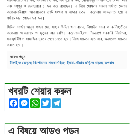
কালিহাতীতে ২১ জন, বাসাইলে ৫ জন, সখীপুরে ৪ জন, গোপালপুর ও ঘাটাইলে ৩ জন করে
এবং মধুপুর ও দেলদুয়ারে ১ জন করে রয়েছেন। এ নিয়ে সোমবার সকাল পর্যন্ত জেলায়
করোনাভাইরাসে আক্রান্তের মোট সংখ্যা ৪ হাজার ৫৩২। করোনায় আক্রান্ত হয়ে এ
পর্যন্ত মারা গেছেন ৯৫ জন।
সিভিল সার্জন আবুল ফজল মো. সাহাব উদ্দিন খান বলেন, টাঙ্গাইল সদর ও কালিহাতীতে
করোনায় আক্রান্ত ও মৃত্যুর হার বেশি। করোনাভাইরাস নিয়ন্ত্রণে সরকারি নির্দেশনা,
স্বাস্থ্যবিধি ও সামাজিক দূরত্ব মেনে চলতে হবে। নিজে সচেতন হতে হবে, অন্যকেও সচেতন
করতে হবে।
আরও পড়ুন
টাঙ্গাইলে বেড়েছে কিশোরদের মাদকাসক্তি; ইয়াবা-গাঁজায় জড়িয়ে বাড়ছে অপরাধ
খবরটি শেয়ার করুন
Facebook
Messenger
WhatsApp
Twitter
Telegram
এ বিষয়ে আড়ও পড়ুন