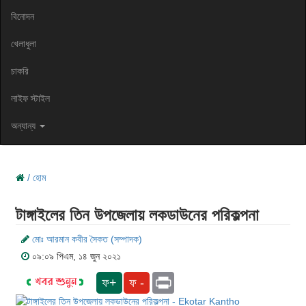
বিনোদন
খেলাধুলা
চাকরি
লাইফ স্টাইল
অন্যান্য
/ হোম
টাঙ্গাইলের তিন উপজেলায় লকডাউনের পরিকল্পনা
মোঃ আরমান কবীর সৈকত (সম্পাদক)
০৯:০৯ পিএম, ১৪ জুন ২০২১
Print
ফ+
ফ -