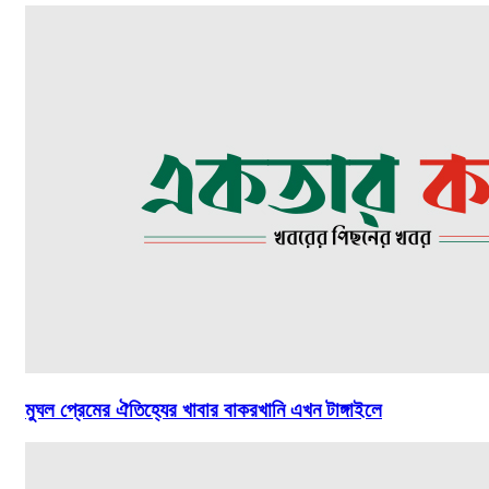
মুঘল প্রেমের ঐতিহ্যের খাবার বাকরখানি এখন টাঙ্গাইলে