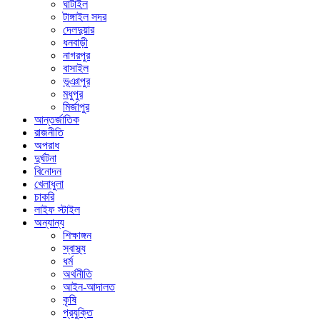
ঘাটাইল
টাঙ্গাইল সদর
দেলদুয়ার
ধনবাড়ী
নাগরপুর
বাসাইল
ভূঞাপুর
মধুপুর
মির্জাপুর
আন্তর্জাতিক
রাজনীতি
অপরাধ
দুর্ঘটনা
বিনোদন
খেলাধুলা
চাকরি
লাইফ স্টাইল
অন্যান্য
শিক্ষাঙ্গন
স্বাস্থ্য
ধর্ম
অর্থনীতি
আইন-আদালত
কৃষি
প্রযুক্তি