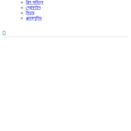
শিল্প সাহিত্য
প্রোফাইল
ফিচার
এক্সক্লুসিভ