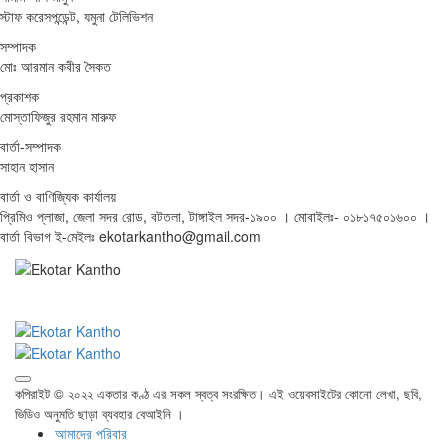
স্টাফ করেসপন্ডেন্ট, যমুনা টেলিভিশন
সম্পাদক
মোঃ আরমান কবীর সৈকত
প্রকাশক
মোস্তাফিজুর রহমান মারুফ
বার্তা-সম্পাদক
সাহান হাসান
বার্তা ও বাণিজ্যিক কার্যালয়
প্রিমিও প্লাজা, জেলা সদর রোড, বটতলা, টাঙ্গাইল সদর-১৯০০ । মোবাইলঃ- ০১৮১৭৫০১৬০০ ।
বার্তা বিভাগ ই-মেইলঃ ekotarkantho@gmail.com
কপিরাইট © ২০২২ একতার কণ্ঠ এর সকল স্বত্ব সংরক্ষিত। এই ওয়েবসাইটের কোনো লেখা, ছবি,
ভিডিও অনুমতি ছাড়া ব্যবহার বেআইনি ।
আমাদের পরিবার