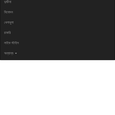
দুর্ঘটনা
বিনোদন
খেলাধুলা
চাকরি
লাইফ স্টাইল
অন্যান্য