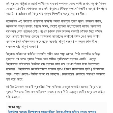
ওই গ্রামের বাসিন্দা ও ওয়ার্ড আ’লীগের সাধারণ সম্পাদক হযরত আলী জানান, প্রধান শিক্ষক
সোহরাব হোসাইন যোগদানের সময় ওই বিদ্যালয়ে বিভিন্ন ক্লাসে শিক্ষার্থীর সংখ্যা ছিল প্রায়
আড়াইশ। বর্তমানে ওই বিদ্যালয়ে প্রকৃত শিক্ষার্থীর সংখ্যা শতকের নীচে।
সরেজমিনে ওই বিদ্যালয় পরিচালনা কমিটির সদস্য মাহমুদুল হাসান মুকুল, কামরুল হাসান,
অভিভাবক আবুল কালাম, গিয়াস উদ্দিন, নিতাই সুত্রধর সহ অনেকেই জানান, বিদ্যালয়ে
পড়াশুনার কোন পরিবেশ নেই। প্রধান শিক্ষক নিজে চারজন সহকারী শিক্ষিকা নিয়ে অফিস
রুমে প্রায়ই টাঙ্গাইলের কৌতুক অভিনেতা আহসানের ভাদাইমা নাটক দেখে সময় কাটান।
এছাড়াও তিনি দাম্ভিকতার সাথে বলেন সরকারি চাকুরি করেন। এ স্কুলে শিক্ষার্থী না
থাকলেও তার চাকুরি যাবেনা।
বিদ্যালয় পরিচালনা কমিটির সভাপতি শামীম আল মামুন জানান, তিনি সভাপতির দায়িত্ব
গ্রহণের পর থেকে প্রধান শিক্ষক কোন মাসিক প্রতিবেদনে স্বাক্ষর নেয়নি। এছাড়া
বিদ্যালয়ের ভাউচারের বিপরীতে তার স্বাক্ষর জাল করে প্রধান শিক্ষক টাকা উত্তোলন
করেছেন। বিদ্যালয়ের অবকাঠামোগত উন্নয়ন হলেও শিক্ষার মানোন্নয়ন হয়নি। বিদ্যালয়ে
বিদ্যুৎ লাইন থাকলেও দীর্ঘদিন যাবত তা বিচ্ছিন্ন। বিদ্যালয়ের একমাত্র নলকূপটি অকেজো
হয়ে পড়ে আছে।
ঘাটাইল উপজেলা সহকারী প্রাথমিক শিক্ষা অফিসার নাজমুল হোসাইন জানান, বিদ্যালয়ের
প্রধান শিক্ষককে নিয়ে নানা অভিযোগ রয়েছে। তবে তিনি অন্যত্র বদলীর জন্য অফ লাইনে
চেষ্টা করছেন।
আরও পড়ুন
টাঙ্গাইলে বেড়েছে কিশোরদের মাদকাসক্তি; ইয়াবা-গাঁজায় জড়িয়ে বাড়ছে অপরাধ