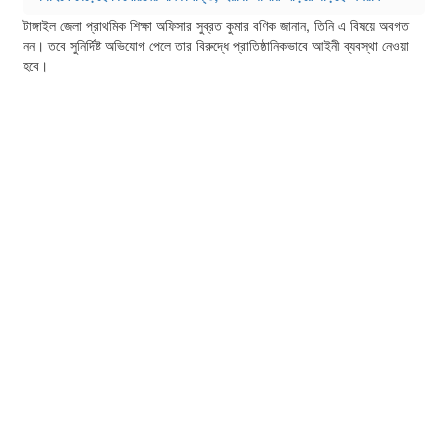
টাঙ্গাইল জেলা প্রাথমিক শিক্ষা অফিসার সুব্রত কুমার বণিক জানান, তিনি এ বিষয়ে অবগত
নন। তবে সুনির্দিষ্ট অভিযোগ পেলে তার বিরুদ্ধে প্রাতিষ্ঠানিকভাবে আইনী ব্যবস্থা নেওয়া
হবে।