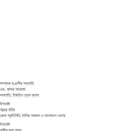
সম্পাদক মণ্ডলীর সভাপতি
এড. জাফর আহমেদ
সভাপতি, টাঙ্গাইল প্রেস ক্লাব
উপদেষ্টা
আব্দুর রহিম
জেলা প্রতিনিধি, দৈনিক সমকাল ও বাংলাদেশ বেতার
উপদেষ্টা
শামীম আল মামুন