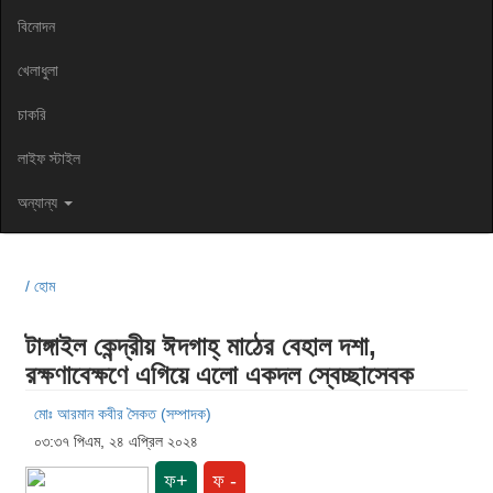
বিনোদন
খেলাধুলা
চাকরি
লাইফ স্টাইল
অন্যান্য
/ হোম
টাঙ্গাইল কেন্দ্রীয় ঈদগাহ্ মাঠের বেহাল দশা,
রক্ষণাবেক্ষণে এগিয়ে এলো একদল স্বেচ্ছাসেবক
মোঃ আরমান কবীর সৈকত (সম্পাদক)
০৩:৩৭ পিএম, ২৪ এপ্রিল ২০২৪
ফ+
ফ -