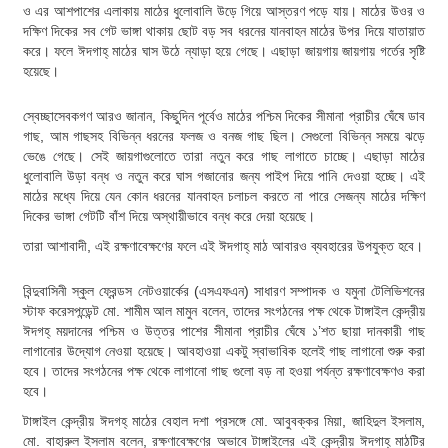
ও এর আশপাশের এলাকায় মাঠের ধুলোবালি উড়ে গিয়ে আস্তরণ পড়ে যায়। মাঠের উওর ও
দক্ষিণ দিকের সব গেট ভাঙ্গা থাকায় ছোট বড় সব ধরনের যানবাহন মাঠের উপর দিয়ে যাতায়াত
করে। ফলে ঈদগাহ্ মাঠের ঘাস উঠে ন্যাড়া হয়ে গেছে। এছাড়া জায়গায় জায়গায় গর্তের সৃষ্টি
হয়েছে।
স্বেচ্ছাসেবকগণ আরও জানান, কিছুদিন পূর্বেও মাঠের পশ্চিম দিকের সীমানা প্রাচীর ঘেঁষে ডাব
গাছ, আম গাছসহ বিভিন্ন ধরনের ফলজ ও বনজ গাছ ছিল। সেগুলো বিভিন্ন সময়ে ঝড়ে
ভেঙে গেছে। সেই জায়গাগুলোতে তারা নতুন করে গাছ লাগাতে চাচ্ছে। এছাড়া মাঠের
ধুলোবালি উড়া বন্ধ ও নতুন করে ঘাস গজানোর জন্য পাইপ দিয়ে পানি দেওয়া হচ্ছে। এই
মাঠের মধ্যে দিয়ে যেন কোন ধরনের যানবাহন চলাচল করতে না পারে সেজন্য মাঠের দক্ষিণ
দিকের ভাঙ্গা গেটটি বাঁশ দিয়ে অস্থায়ীভাবে বন্ধ করে দেয়া হয়েছে।
তারা আশাবাদী, এই রক্ষণাবেক্ষণের ফলে এই ঈদগাহ্ মাঠ আবারও ব্যবহারের উপযুক্ত হবে।
বিন্দুবাসিনী স্কুল ফ্রেন্ডস নেটওয়ার্কের (এসএফএন) সাধারণ সম্পাদক ও যমুনা টেলিভিশনের
স্টাফ করেসপন্ডেন্ট মো. শামীম আল মামুন বলেন, তাদের সংগঠনের পক্ষ থেকে টাঙ্গাইল কেন্দ্রীয়
ঈদগহ্ ময়দানের পশ্চিম ও উত্তর পাশের সীমানা প্রাচীর ঘেঁষে ১’শত ছায়া দানকারী গাছ
লাগানোর উদ্যোগ নেওয়া হয়েছে। আবহাওয়া একটু স্বাভাবিক হলেই গাছ লাগানো শুরু করা
হবে। তাদের সংগঠনের পক্ষ থেকে লাগানো গাছ গুলো বড় না হওয়া পর্যন্ত রক্ষণাবেক্ষণও করা
হবে।
টাঙ্গাইল কেন্দ্রীয় ঈদগহ্ মাঠের বেহাল দশা প্রসঙ্গে মো. আবুবক্কর মিয়া, জাহিদুল ইসলাম,
মো. বাহারুল ইসলাম বলেন, রক্ষণাবেক্ষণের অভাবে টাঙ্গাইলের এই কেন্দ্রীয় ঈদগাহ্ মাঠটির