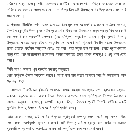
বর্তমানে বেহাল দশা। পৌর কর্তৃপক্ষের মাঠটির রক্ষণাবেক্ষণের দায়িত্ব থাকলেও তারা সে
দায়িত্ব যথাযথভাবে পালন করে না। শতাব্দি প্রাচীন এই ঈদগাহ্ মাঠের উন্নয়নের জোর দাবি
জানান তারা।
এ প্রসঙ্গে টাঙ্গাইল পৌর মেয়র এস.এম সিরাজুল হক আলমগীর একতার কণ্ঠকে জানান,
টাঙ্গাইল কেন্দ্রীয় ঈদগাহ্ ও শহীদ স্মৃতি পৌর উদ্যানের উন্নয়নের জন্য প্রস্তাবিত ৩ কোটি
৫০ লক্ষ টাকার প্রকল্পটি মঙ্গলবার (২৩ এপ্রিল) অনুমোদন হয়েছে। খুব দ্রুতই ঈদগাহ্
উন্নয়নের কাজের জন্য টেন্ডার আহ্বান করা হবে। এই প্রকল্পে ঈদগাহ্ মাঠের উন্নয়নের
মধ্যে রয়েছে, বর্তমান মিম্বরটি ভেঙে বড় করা, মাঠে সবুজ ঘাস লাগানো, চারটি প্রবেশদ্বারে
নতুন করে গেট লাগানোসহ মহিলাদের নামাজ আদায়ের জন্য বিশেষ ব্যবস্থা ও ওযু খানা তৈরি
করা।
তিনি আরও জানান, খুব দ্রুতই ঈদগাহ্ উন্নয়নে
পৌর কর্তৃপক্ষ টেন্ডার আহ্বান করবে। আশা করা যায় ঈদুল আযহার আগেই উন্নয়নের কাজ
শুরু করা যাবে।
এ ব্যাপারে টাঙ্গাইল-৫ (সদর) আসনের সংসদ সদস্য আলহাজ্ব মো. ছানোয়ার হোসেন
একতার কণ্ঠকে বলেন, এবার ঈদুল ফিতরের নামাজের সময় প্রতিশ্রুত ঈদগাহ্ উন্নয়নের
কাজের অনুমোদন হয়েছে। আগামী বছরের ঈদুল ফিতরের পূর্বেই টাঙ্গাইলবাসীকে একটি
নান্দনিক ঈদগাহ্ উপহার দিতে আমি প্রতিশ্রুতি বদ্ধ।
তিনি আরও বলেন, এই মাঠের উন্নয়ন প্রক্রিয়া সম্পন্ন হলে, মাঠে শুধু মাত্র শিশু-
কিশোরদের খেলাধুলার সুযোগ থাকবে। এই ঈদগাহ্ মাঠকে কেন্দ্র করে এখন যে সমস্ত
ব্যবসায়ীক স্থাপনা ও কর্মকাণ্ড রয়েছে তা সম্পূর্ণরূপে বন্ধ করে দেয়া হবে।