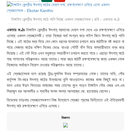
টাঙ্গাইল কেন্দ্রীয় ঈদগাহ্ মাঠে পানি দিচ্ছে একদল স্বেচ্ছাসেবক। ছবি - একতার কণ্ঠ
একতার কণ্ঠঃ
টাঙ্গাইল কেন্দ্রীয় ঈদগাহ্ ময়দানের বেহাল দশা দেখে এর রক্ষণাবেক্ষণে এগিয়ে
এসেছে একদল স্বেচ্ছাসেবী। তারা নিজেরা অর্থ সংগ্রহ করে পাইপ কিনে ঈদগাহ্ মাঠে পানি
দিচ্ছে। এই মাঠের মধ্য দিয়ে যেন কোন ধরনের যানবাহন চলাচল করে মাঠটিকে নষ্ট করতে না
পারে সেজন্য মাঠের দক্ষিণ দিকের ভেঙে যাওয়া গেটটি বাঁশ দিয়ে অস্থায়ীভাবে বন্ধ করে
দিয়েছে। এই গেট দিয়ে এখন শুধুমাত্র পথচারীগণ চলাচল করতে পারে। এছাড়া ঈদগাহ্ মাঠে
গাছ লাগানোর পরিকল্পনাও আছে তাদের। সারা বছর মাঠটি রক্ষণাবেক্ষণের জন্য একজন লোক
নিজেদের অর্থায়নে নিয়োগ দেওয়ার পরিকল্পনাও আছে তাদের।
এই স্বেচ্ছাসেবক দলে রয়েছে হিন্দু-মুসলিম উভয় সম্প্রদায়ের লোক। তাদের দাবি, পৌর
কর্তৃপক্ষ ফি-বছর ঈদগাহ্ মাঠের উন্নয়নের বুলি আওড়ালেও কাজের কাজ কিছুই করে না।
ফলে এবার ঈদুল ফিতরের নামাজের সময় তোপের মুখে পড়েন টাঙ্গাইল পৌর মেয়র এস.এম
সিরাজুল হক আলমগীর ও স্থানীয় সংসদ সদস্য আলহাজ্ব মো. ছানোয়ার হোসেন।
বিবেকের তাড়নায় স্বেচ্ছাসেবকগণ নিজ উদ্যোগে স্বেচ্ছা শ্রমের ভিত্তিতে এই ঐতিহ্যবাহী
ঈদগাহ্ মাঠ রক্ষণাবেক্ষণে এগিয়ে এসেছে।
বিজ্ঞাপন