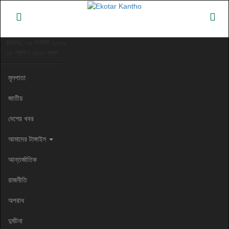
রবিবার, ০৯ অগাস্ট ২০২৬
২৫ শ্রাবণ ১৪৩৩ বঙ্গাব্দ
মূলপাতা
জাতীয়
দেশের খবর
আমাদের টাঙ্গাইল
আন্তর্জাতিক
রাজনীতি
অপরাধ
দুর্ঘটনা