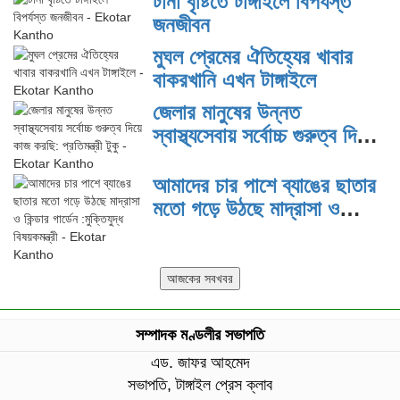
টানা বৃষ্টিতে টাঙ্গাইলে বিপর্যস্ত
জনজীবন
মুঘল প্রেমের ঐতিহ্যের খাবার
বাকরখানি এখন টাঙ্গাইলে
জেলার মানুষের উন্নত
স্বাস্থ্যসেবায় সর্বোচ্চ গুরুত্ব দিয়ে
কাজ করছি: প্রতিমন্ত্রী টুকু
আমাদের চার পাশে ব্যাঙের ছাতার
মতো গড়ে উঠছে মাদ্রাসা ও
কিন্ডার গার্ডেন :মুক্তিযুদ্ধ
বিষয়কমন্ত্রী
সম্পাদক মণ্ডলীর সভাপতি
এড. জাফর আহমেদ
সভাপতি, টাঙ্গাইল প্রেস ক্লাব