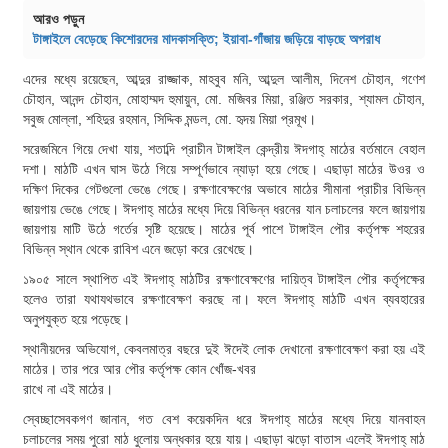
আরও পড়ুন
টাঙ্গাইলে বেড়েছে কিশোরদের মাদকাসক্তি; ইয়াবা-গাঁজায় জড়িয়ে বাড়ছে অপরাধ
এদের মধ্যে রয়েছেন, আব্দুর রাজ্জাক, মাহবুব মনি, আব্দুল আলীম, দিনেশ চৌহান, গণেশ
চৌহান, আনন্দ চৌহান, মোহাম্মদ হুমায়ুন, মো. মজিবর মিয়া, রঞ্জিত সরকার, শ্যামল চৌহান,
সবুজ মোল্লা, শহিদুর রহমান, সিদ্দিক মন্ডল, মো. হৃদয় মিয়া প্রমূখ।
সরেজমিনে গিয়ে দেখা যায়, শতাব্দি প্রাচীন টাঙ্গাইল কেন্দ্রীয় ঈদগাহ্ মাঠের বর্তমানে বেহাল
দশা। মাঠটি এখন ঘাস উঠে গিয়ে সম্পূর্ণভাবে ন্যাড়া হয়ে গেছে। এছাড়া মাঠের উওর ও
দক্ষিণ দিকের গেটগুলো ভেঙে গেছে। রক্ষণাবেক্ষণের অভাবে মাঠের সীমানা প্রাচীর বিভিন্ন
জায়গায় ভেঙে গেছে। ঈদগাহ্ মাঠের মধ্যে দিয়ে বিভিন্ন ধরনের যান চলাচলের ফলে জায়গায়
জায়গায় মাটি উঠে গর্তের সৃষ্টি হয়েছে। মাঠের পূর্ব পাশে টাঙ্গাইল পৌর কর্তৃপক্ষ শহরের
বিভিন্ন স্থান থেকে রাবিশ এনে জড়ো করে রেখেছে।
১৯০৫ সালে স্থাপিত এই ঈদগাহ্ মাঠটির রক্ষণাবেক্ষণের দায়িত্ব টাঙ্গাইল পৌর কর্তৃপক্ষের
হলেও তারা যথাযথভাবে রক্ষণাবেক্ষণ করছে না। ফলে ঈদগাহ্ মাঠটি এখন ব্যবহারের
অনুপযুক্ত হয়ে পড়েছে।
স্থানীয়দের অভিযোগ, কেবলমাত্র বছরে দুই ঈদেই লোক দেখানো রক্ষণাবেক্ষণ করা হয় এই
মাঠের। তার পরে আর পৌর কর্তৃপক্ষ কোন খোঁজ-খবর
রাখে না এই মাঠের।
স্বেচ্ছাসেবকগণ জানান, গত বেশ কয়েকদিন ধরে ঈদগাহ্ মাঠের মধ্যে দিয়ে যানবাহন
চলাচলের সময় পুরো মাঠ ধুলোয় অন্ধকার হয়ে যায়। এছাড়া ঝড়ো বাতাস এলেই ঈদগাহ্ মাঠ