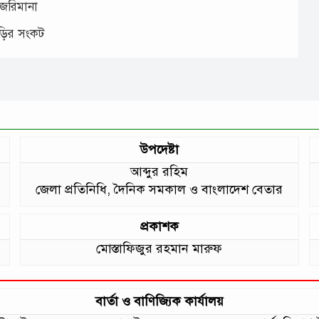
 জরিমানা
াড়ির সংকট
উপদেষ্টা
আব্দুর রহিম
জেলা প্রতিনিধি, দৈনিক সমকাল ও বাংলাদেশ বেতার
প্রকাশক
মোস্তাফিজুর রহমান মারুফ
বার্তা ও বাণিজ্যিক কার্যালয়