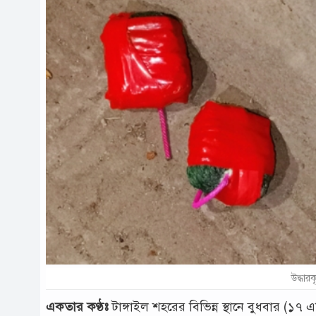
উদ্ধার
একতার কণ্ঠঃ
টাঙ্গাইল শহরের বিভিন্ন স্থানে বুধবার (১৭ 