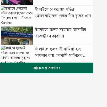
টাঙ্গাইলে বেপরোয়া গতির
মোটরসাইকেল কেড়ে নিল বৃদ্ধের প্রাণ
টাঙ্গাইলে মাদক মামলায় আসামির
যাবজ্জীবন কারাদণ্ড
টাঙ্গাইলে স্কুলছাত্রী সামিয়া হত্যা
মামলার রায়: আসামি সাব্বিরের
মৃত্যুদণ্ড
টানা বৃষ্টিতে টাঙ্গাইলে বিপর্যস্ত
জনজীবন
মুঘল প্রেমের ঐতিহ্যের খাবার
বাকরখানি এখন টাঙ্গাইলে