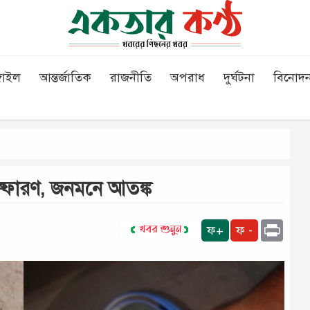
গাইল
আন্তর্জাতিক
রাজনীতি
অপরাধ
দুর্ঘটনা
বিনোদ
ষ্ফোরণ, জনমনে আতঙ্ক
Print
ফ+
ফ -