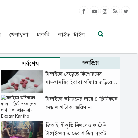
ন
খেলাধুলা
চাকরি
লাইফ স্টাইল
জনপ্রিয়
সর্বশেষ
টাঙ্গাইলে বেড়েছে কিশোরদের
মাদকাসক্তি; ইয়াবা-গাঁজায় জড়িয়ে
বাড়ছে অপরাধ
টাঙ্গাইলে অনিয়মের দায়ে ৪ ক্লিনিককে
দেড় লাখ টাকা জরিমানা
জিআই স্বীকৃতি মিললেও কাটেনি
টাঙ্গাইলের তাঁতের শাড়ির সংকট