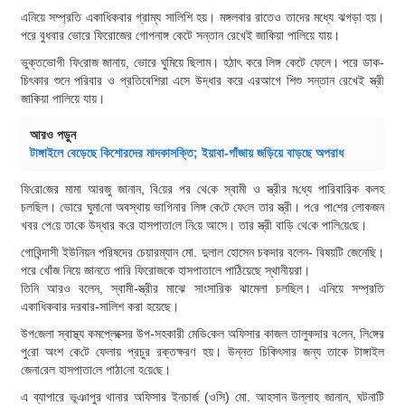
এনিয়ে সম্প্রতি একাধিকবার গ্রাম্য সালিশি হয়। মঙ্গলবার রাতেও তাদের মধ্যে ঝগড়া হয়।
পরে বুধবার ভোরে ফিরোজের গোপনাঙ্গ কেটে সন্তান রেখেই জাকিয়া পালিয়ে যায়।
ভুক্তভোগী ফি‌রোজ জানায়, ভোরে ঘুমিয়ে ছিলাম। হঠাৎ করে লিঙ্গ কেটে ফেলে। পরে ডাক-
চিৎকার শুনে পরিবার ও প্রতিবেশিরা এসে উদ্ধার করে এরআগে শিশু সন্তান রেখেই স্ত্রী
জাকিয়া পালিয়ে যায়।
আরও পড়ুন
টাঙ্গাইলে বেড়েছে কিশোরদের মাদকাসক্তি; ইয়াবা-গাঁজায় জড়িয়ে বাড়ছে অপরাধ
ফি‌রো‌জের মামা আরজু জানান, ‌বি‌য়ের পর থে‌কে স্বামী ও স্ত্রীর ম‌ধ্যে পা‌রিবা‌রিক কলহ
চল‌ছিল। ভোরে ঘুমা‌নো অবস্থায় ভাগিনার লিঙ্গ কে‌টে ফে‌লে তার স্ত্রী। প‌রে পা‌শের লোকজন
খবর পে‌য়ে তা‌কে উদ্ধার ক‌রে হাসপাতা‌লে নি‌য়ে আসে। তার স্ত্রী বা‌ড়ি থে‌কে পা‌লি‌য়ে‌ছে।
গোবিন্দাসী ইউনিয়ন পরিষদের চেয়ারম্যান মো. দুলাল হোসেন চকদার বলেন- বিষয়টি জেনেছি।
পরে খোঁজ নিয়ে জানতে পারি ফিরোজকে হাসপাতালে পাঠিয়েছে স্থানীয়রা।
তিনি আরও বলেন, স্বামী-স্ত্রীর মাঝে সাংসারিক ঝামেলা চলছিল। এনিয়ে সম্প্রতি
একাধিকবার দরবার-সালিশ করা হয়েছে।
উপ‌জেলা স্বাস্থ্য কমপ্লেক্সের উপ-সহকা‌রী মে‌ডি‌কেল অ‌ফিসার কাজল তালুকদার ব‌লেন, লি‌ঙ্গের
পু‌রো অংশ কে‌টে ফেলায় প্রচুর রক্তক্ষরণ হ‌য়। উন্নত চি‌কিৎসার জন্য তাকে টাঙ্গাইল
জেনা‌রেল হাসপাতা‌লে পাঠা‌নো হ‌য়ে‌ছে।
এ ব্যাপারে ভূঞাপুর থানার অফিসার ইনচার্জ (ও‌সি) মো. আহসান উল্লাহ জানান, ঘটনা‌টি