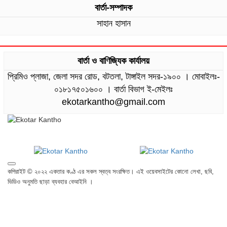
বার্তা-সম্পাদক
সাহান হাসান
বার্তা ও বাণিজ্যিক কার্যালয়
প্রিমিও প্লাজা, জেলা সদর রোড, বটতলা, টাঙ্গাইল সদর-১৯০০ । মোবাইলঃ-
০১৮১৭৫০১৬০০ । বার্তা বিভাগ ই-মেইলঃ
ekotarkantho@gmail.com
কপিরাইট © ২০২২ একতার কণ্ঠ এর সকল স্বত্ব সংরক্ষিত। এই ওয়েবসাইটের কোনো লেখা, ছবি,
ভিডিও অনুমতি ছাড়া ব্যবহার বেআইনি ।
যোগাযোগ
প্রাইভেসি
আমাদের পরিবার