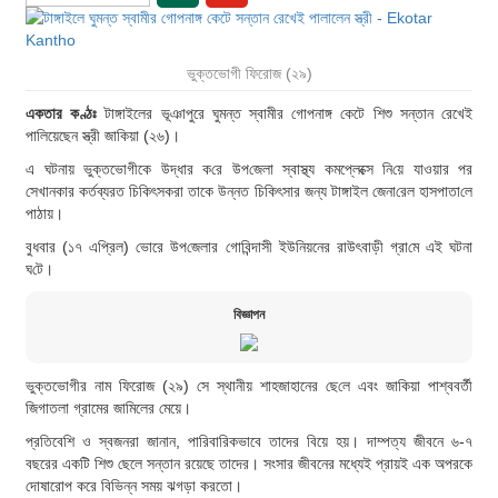
ভুক্তভোগী ফিরোজ (২৯)
একতার কণ্ঠঃ
টাঙ্গাইলের ভূঞাপুরে ঘুমন্ত স্বামীর গোপনাঙ্গ কেটে শিশু সন্তান রেখেই
পালিয়েছেন স্ত্রী জাকিয়া (২৬)।
এ ঘটনায় ভুক্তভোগীকে উদ্ধার ক‌রে উপ‌জেলা স্বাস্থ্য কমপ্লেক্সে নি‌য়ে যাওয়ার পর
সেখানকার কর্তব্যরত চিকিৎসকরা তাকে উন্নত চি‌কিৎসার জন্য টাঙ্গাইল জেনা‌রেল হাসপাতা‌লে
পাঠায়।
বুধবার (১৭ এপ্রিল) ভোরে উপ‌জেলার গোবিন্দাসী ইউনিয়নের রাউৎবা‌ড়ী গ্রা‌মে এই ঘটনা
ঘ‌টে।
বিজ্ঞাপন
ভুক্তভোগীর নাম ফিরোজ (২৯) সে স্থানীয় শাহজাহানের ছে‌লে এবং জাকিয়া পাশ্ববর্তী
জিগাতলা গ্রামের জামিলের মেয়ে।
প্রতিবেশি ও স্বজনরা জানান, পারিবারিকভাবে তাদের বিয়ে হয়। দাম্পত্য জীবনে ৬-৭
বছরের একটি শিশু ছেলে সন্তান রয়েছে তাদের। সংসার জীবনের মধ্যেই প্রায়ই এক অপরকে
দোষারোপ করে বিভিন্ন সময় ঝগড়া করতো।