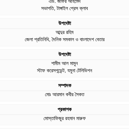
এড. জাফর আহমেদ
সভাপতি, টাঙ্গাইল প্রেস ক্লাব
উপদেষ্টা
আব্দুর রহিম
জেলা প্রতিনিধি, দৈনিক সমকাল ও বাংলাদেশ বেতার
উপদেষ্টা
শামীম আল মামুন
স্টাফ করেসপন্ডেন্ট, যমুনা টেলিভিশন
সম্পাদক
মোঃ আরমান কবীর সৈকত
প্রকাশক
মোস্তাফিজুর রহমান মারুফ