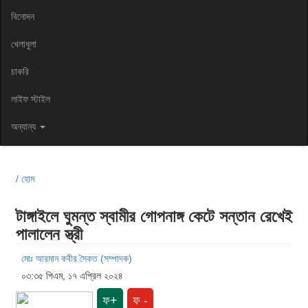
বিনোদন
খেলাধুলা
চাকরি
লাইফ স্টাইল
অন্যান্য
/ হোম
টাঙ্গাইলে ঘুমন্ত স্বামীর গোপনাঙ্গ কেটে সন্তান রেখেই
পালালেন স্ত্রী
মোঃ আরমান কবীর সৈকত (সম্পাদক)
০৩:৩৫ পিএম, ১৭ এপ্রিল ২০২৪
ফ+
ফ -