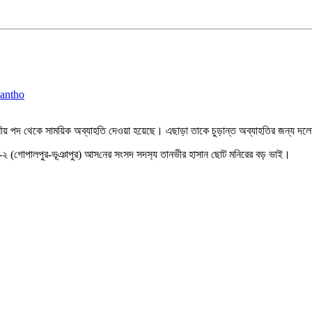
 পদ থেকে সাময়িক অব্যাহতি দেওয়া হয়েছে। এছাড়া তাকে চুড়ান্ত অব্যাহতির জন্য দলের কে
্গাইল-২ (গোপালপুর-ভূঞাপুর) আস‌নের সংসদ সদস‌্য তানভীর হাসান ছোট ম‌নিরের বড় ভাই।