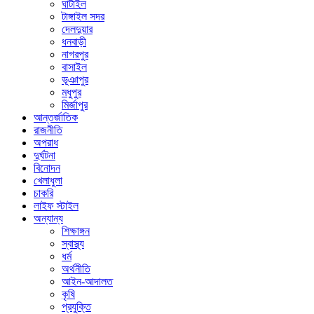
ঘাটাইল
টাঙ্গাইল সদর
দেলদুয়ার
ধনবাড়ী
নাগরপুর
বাসাইল
ভূঞাপুর
মধুপুর
মির্জাপুর
আন্তর্জাতিক
রাজনীতি
অপরাধ
দুর্ঘটনা
বিনোদন
খেলাধুলা
চাকরি
লাইফ স্টাইল
অন্যান্য
শিক্ষাঙ্গন
স্বাস্থ্য
ধর্ম
অর্থনীতি
আইন-আদালত
কৃষি
প্রযুক্তি