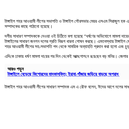
টাঙ্গাইল শহর আওয়ামী লীগের সভাপতি ও টাঙ্গাইল পৌরসভার মেয়র এসএম সিরাজুল হক এবং স
সম্পাদকের কাছে পাঠানো হয়েছে।
দলীয় সাধারণ সম্পাদককে দেওয়া ওই চিঠিতে বলা হয়েছে “ধর্ষণের অভিযোগে মামলা দায়ের হওয়া
টাঙ্গাইলের সাধারণ জনগন দলের প্রতি বিরূপ ধারনা পোষন করছে। এমতবস্থায় টাঙ্গাইল জেলার দ
শহর আওয়ামী লীগের সহ-সভাপতি পদ থেকে সাময়িক অব্যাহতি প্রদান করা হলো এবং চুড়া
এদি‌কে ঢাকায় ধর্ষণ মামলা দা‌য়ের পর দিন থে‌কেই আত্ম‌গোপ‌নে র‌য়ে‌ছেন বড় ম‌নির। জেলার 
আরও পড়ুন
টাঙ্গাইলে বেড়েছে কিশোরদের মাদকাসক্তি; ইয়াবা-গাঁজায় জড়িয়ে বাড়ছে অপরাধ
টাঙ্গাইল শহর আওয়ামী লীগের সাধারণ সম্পাদক এম এ রৌফ বলেন, ঈদের আগে দলের সাধার