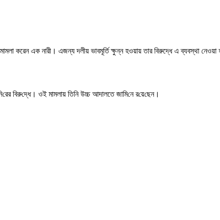
মামলা করেন এক নারী। এজন্য দলীয় ভাবমূর্তি ক্ষুন্ন হওয়ায় তার বিরুদ্ধে এ ব্যবস্থা নে
ি‌রের বিরু‌দ্ধে। ওই মামলায় তি‌নি উচ্চ আদালতে জা‌মি‌নে র‌য়ে‌ছেন।