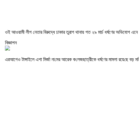
ওই আওয়ামী লীগ নেতার বিরুদ্ধে ঢাকার তুরাগ থানায় গত ২৯ মার্চ ধর্ষণের অভিযোগ এনে 
বিজ্ঞাপন
এরআগেও টাঙ্গাইলে এশা মির্জা না‌মের আরেক ক‌লেজছাত্রীকে ধর্ষণের ম‌ামলা রয়ে‌ছে বড় ম‌ন