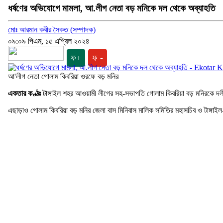
ধর্ষণের অভিযোগে মামলা, আ.লীগ নেতা বড় মনিকে দল থেকে অব্যাহতি
মোঃ আরমান কবীর সৈকত (সম্পাদক)
০৯:০৯ পিএম, ১৫ এপ্রিল ২০২৪
ফ+
ফ -
আ'লীগ নেতা গোলাম কিবরিয়া ওরফে বড় মনির
একতার কণ্ঠঃ
টাঙ্গাইল শহর আওয়ামী লীগের সহ-সভাপতি গোলাম কিবরিয়া বড় মনিরকে দলীয়
এছাড়াও গোলাম কিব‌রিয়া বড় ম‌নির জেলা বাস মি‌নিবাস মা‌লিক স‌মি‌তির মহাস‌চিব ও টাঙ