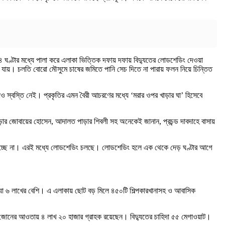
৪ ঘণ্টার মধ্যে পালা করে এলাকা ভিত্তিক দফায় দফায় বিদ্যুতের লোডশেডিং দেওয়া
 যায়। চলতি বোরো মৌসুমে চাষের জমিতে পানি সেচ দিতে না পারায় ফলন নিয়ে চিন্তিত
 স্বস্তি নেই। প্রকৃতির এমন বৈরী আচরণের মধ্যে ‘মরার ওপর খাড়ার ঘা’ হিসেবে
াপাড়ার জোবায়ের হোসেন, আদালত পাড়ার শিবলী সহ অনেকেই জানান, প্রচন্ড দাবদাহে বাসায়
াকা যাচ্ছে না। এরই মধ্যে লোডশেডিং চলছে। লোডশেডিং হলে এক থেকে দেড় ঘণ্টার আগে
সংখ্যা ৬ লাখের বেশি। এ এলাকায় ছোট বড় মিলে ৪৫০টি শিল্পকারখানাসহ ও আবাসিক
। এ জোনের আওতায় ৪ লাখ ২০ হাজার গ্রাহক রয়েছেন। বিদ্যুতের চাহিদা ৫৫ মেগাওয়াট।