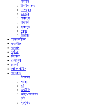
ঘাটাইল
টাঙ্গাইল সদর
দেলদুয়ার
ধনবাড়ী
নাগরপুর
বাসাইল
ভূঞাপুর
মধুপুর
মির্জাপুর
আন্তর্জাতিক
রাজনীতি
অপরাধ
দুর্ঘটনা
বিনোদন
খেলাধুলা
চাকরি
লাইফ স্টাইল
অন্যান্য
শিক্ষাঙ্গন
স্বাস্থ্য
ধর্ম
অর্থনীতি
আইন-আদালত
কৃষি
প্রযুক্তি