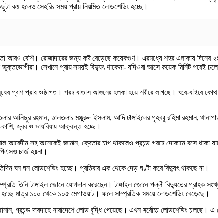
ছুটা কম হলেও সেহরির সময় প্রায় নিয়মিত লোডশেডিং হচ্ছে।
তীব্রতা আরও বেশি। রোজাদারের জন্য কষ্ট বেড়েছে কয়েকগুণ। এরমধ্যে শহর এলাকায় দিনের ২
 ভুক্তভোগীরা। সেখানে প্রায় সময়ই বিদ্যুৎ থাকেনা- যদিওবা আসে কয়েক মিনিট পরেই চলে
ের প্রাণ প্রায় ওষ্ঠাগত। গরম বাতাস আগুনের হলকা হয়ে শরীরে লাগছে। ঘরে-বাইরে কোথাও
তলার আনিছুর রহমান, তালতলার মঞ্জুরুল ইসলাম, আদি টাঙ্গাইলের গৃহবধূ রহিমা রহমান, থান
কাশি, জ্বর ও ডায়রিয়ায় আক্রান্ত হচ্ছে।
মান, জয়নাল আবেদীন সহ অনেকেই জানান, ক্রেতার চাপ থাকলেও প্রচন্ড গরমে দোকানে বসে থ
পিএসও চার্জ হয়না।
রতিদিন ঘন ঘন লোডশেডিং হচ্ছে। প্রতিবার এক থেকে দেড় ঘণ্টা করে বিদ্যুৎ থাকছে না।
 সম্প্রতি তিনি টাঙ্গাইল জোনে যোগদান করেছেন। টাঙ্গাইল জোনে পল্লী বিদ্যুতের গ্রাহক 
করা হচ্ছে মাত্র ১০০ থেকে ১০৫ মেগাওয়াট। ফলে সাম্প্রতিক সময়ে লোডশেডিং বেড়েছে।
 জানান, প্রচন্ড দাবদাহে সারাদেশে লোড বৃদ্ধি পেয়েছে। এখন সর্বোচ্চ লোডশেডিং চলছে