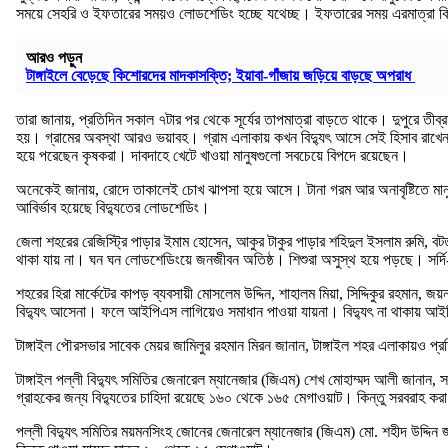
সময়ে সেহরি ও ইফতারের সময়ও লোডশেডিং হচ্ছে যথেচ্ছ। ইফতারের সময় এরমাত্রা কি
আরও পড়ুন
টাঙ্গাইলে বেড়েছে কিশোরদের মাদকাসক্তি; ইয়াবা-গাঁজায় জড়িয়ে বাড়ছে অপরাধ
তারা জানায়, প্রতিদিন সকাল ৭টার পর থেকে সূর্যের তাপমাত্রা বাড়তে থাকে। দুপুরে 
হয়। গ্রামের অবস্থা আরও ভয়াবহ। গ্রাম এলাকায় কখন বিদ্যুৎ আসে সেই হিসাব রাখেন
হয়ে পরেছেন কৃষকরা। দাবদাহে খেটে খাওয়া মানুষগুলো সবচেয়ে বিপদে রয়েছেন।
অনেকেই জানায়, রোদে তাকালেই চোখ ঝাপসা হয়ে আসে। টানা গরম আর অনাবৃষ্টিতে মানুষ
আবির্ভাব হয়েছে বিদ্যুতের লোডশেডিং।
জেলা শহরের রেজিস্ট্রি পাড়ার ইমাম হোসেন, আকুর টাকুর পাড়ার শহিদুল ইসলাম রুমি, বট
থাকা যায় না। ঘন ঘন লোডশেডিংয়ে জনজীবন অতিষ্ঠ। শিশুরা অসুস্থ হয়ে পড়ছে। সর্দি-
শহরের হিরা মার্কেটের কাপড় ব্যবসায়ী মোসলেম উদ্দিন, শাহালম মিয়া, সিদ্দিকুর রহ
বিদ্যুৎ আসেনা। ফলে আইপিএস লাগিয়েও সমাধান পাওয়া যায়না। বিদ্যুৎ না থাকায় আই
টাঙ্গাইল পৌরসভার সাবেক মেয়র জামিলুর রহমান মিরন জানান, টাঙ্গাইল শহর এলাকায়ও প্
টাঙ্গাইল পল্লী বিদ্যুৎ সমিতির জেনারেল ম্যানেজার (জিএম) শেখ মোহাম্মদ আলী জানান,
গ্রাহকের জন্য বিদ্যুতের চাহিদা রয়েছে ১৬০ থেকে ১৬৫ মেগাওয়াট। কিন্তু সরবরাহ 
পল্লী বিদ্যুৎ সমিতির ময়মনসিংহ জোনের জেনারেল ম্যানেজার (জিএম) মো. শহীদ উদ্দিন