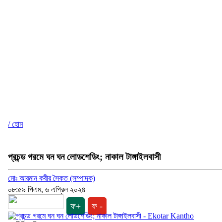
/ হোম
প্রচন্ড গরমে ঘন ঘন লোডশেডিং; নাকাল টাঙ্গাইলবাসী
মোঃ আরমান কবীর সৈকত (সম্পাদক)
০৮:৫৯ পিএম, ৬ এপ্রিল ২০২৪
ফ+
ফ -