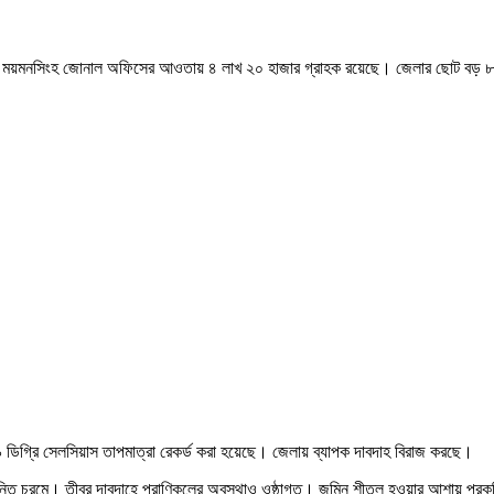
ং ময়মনসিংহ জোনাল অফিসের আওতায় ৪ লাখ ২০ হাজার গ্রাহক রয়েছে। জেলার ছোট বড় ৮ শতা
িগ্রি সেলসিয়াস তাপমাত্রা রেকর্ড করা হয়েছে। জেলায় ব্যাপক দাবদাহ বিরাজ করছে।
ান্তি চরমে। তীব্র দাবদাহে প্রাণিকূলের অবস্থাও ওষ্ঠাগত। জমিন শীতল হওয়ার আশায় প্রক