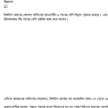
বিজ্ঞাপন
টাঙ্গাইল জোনের জোনাল অফিসের আওতাধীন ৬ লাখের বেশি বিদ্যুৎ গ্রাহক রয়েছে। এব
শিল্পকারখায় পাঁচ লাখের বেশি শ্রমিক কাজ করে থাকেন।
এদিকে আবহাওয়া অফিসের তথ্যমতে, টাঙ্গাইল জেলায় গত কয়েকদিন যাবত ৩৭ থেকে ৩৯ ড
ভুক্তভোগীরা জানায়, প্রচন্ড গরমের মধ্যে বিদ্যুতের ঘন ঘন লোডশেডিংয়ে মানুষের ভোগ