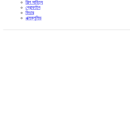
শিল্প সাহিত্য
প্রোফাইল
ফিচার
এক্সক্লুসিভ