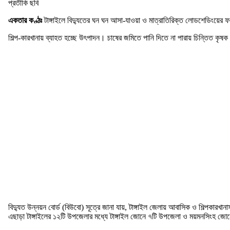
প্রতীকি ছবি
একতার কণ্ঠঃ
টাঙ্গাইলে বিদ্যুতের ঘন ঘন আসা-যাওয়া ও মাত্রাতিরিক্ত লোডশেডিংয়ের ফল
শিল্প-কারখানায় ব্যাহত হচ্ছে উৎপাদন। চাষের জমিতে পানি দিতে না পারায় চিন্তিত কৃ
বিদ্যুত উন্নয়ন বোর্ড (বিউবো) সূত্রে জানা যায়, টাঙ্গাইল জেলায় আবাসিক ও শিল্পকার
এছাড়া টাঙ্গাইলের ১২টি উপজেলার মধ্যে টাঙ্গাইল জোনে ৭টি উপজেলা ও ময়মনসিংহ জোনে