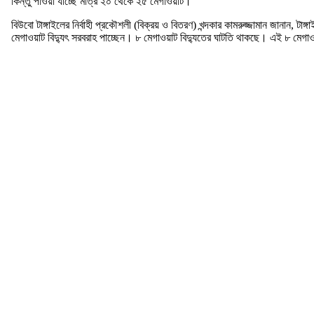
কিন্তু পাওয়া যাচ্ছে মাত্র ২০ থেকে ২৫ মেগাওয়াট।
বিউবো টাঙ্গাইলের নির্বাহী প্রকৌশলী (বিক্রয় ও বিতরণ) খন্দকার কামরুজ্জামান জানান, 
মেগাওয়াট বিদ্যুৎ সরবরাহ পাচ্ছেন। ৮ মেগাওয়াট বিদ্যুতের ঘাটতি থাকছে। এই ৮ মেগাও