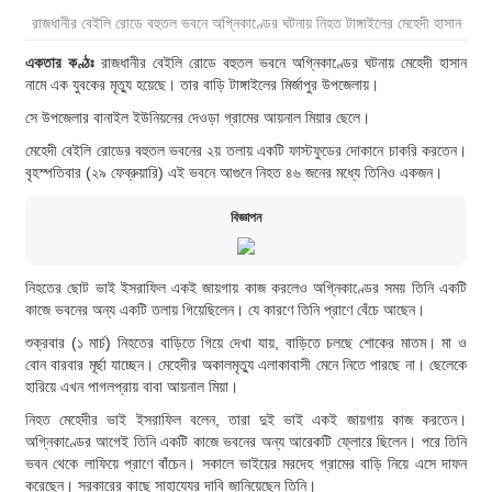
রাজধানীর বেইলি রোডে বহুতল ভবনে অগ্নিকাণ্ডের ঘটনায় নিহত টাঙ্গাইলের মেহেদী হাসান
একতার কণ্ঠঃ
রাজধানীর বেইলি রোডে বহুতল ভবনে অগ্নিকাণ্ডের ঘটনায় মেহেদী হাসান
নামে এক যুবকের মৃত্যু হয়েছে। তার বাড়ি টাঙ্গাইলের মির্জাপুর উপজেলায়।
সে উপজেলার বানাইল ইউনিয়নের দেওড়া গ্রামের আয়নাল মিয়ার ছেলে।
মেহেদী বেইলি রোডের বহুতল ভবনের ২য় তলায় একটি ফাস্টফুডের দোকানে চাকরি করতেন।
বৃহস্পতিবার (২৯ ফেব্রুয়ারি) এই ভবনে আগুনে নিহত ৪৬ জনের মধ্যে তিনিও একজন।
বিজ্ঞাপন
নিহতের ছোট ভাই ইসরাফিল একই জায়গায় কাজ করলেও অগ্নিকাণ্ডের সময় তিনি একটি
কাজে ভবনের অন্য একটি তলায় গিয়েছিলেন। যে কারণে তিনি প্রাণে বেঁচে আছেন।
শুক্রবার (১ মার্চ) নিহতের বাড়িতে গিয়ে দেখা যায়, বাড়িতে চলছে শোকের মাতম। মা ও
বোন বারবার মূর্ছা যাচ্ছেন। মেহেদীর অকালমৃত্যু এলাকাবাসী মেনে নিতে পারছে না। ছেলেকে
হারিয়ে এখন পাগলপ্রায় বাবা আয়নাল মিয়া।
নিহত মেহেদীর ভাই ইসরাফিল বলেন, তারা দুই ভাই একই জায়গায় কাজ করতেন।
অগ্নিকাণ্ডের আগেই তিনি একটি কাজে ভবনের অন্য আরেকটি ফ্লোরে ছিলেন। পরে তিনি
ভবন থেকে লাফিয়ে প্রাণে বাঁচেন। সকালে ভাইয়ের মরদেহ গ্রামের বাড়ি নিয়ে এসে দাফন
করেছেন। সরকারের কাছে সাহায্যের দাবি জানিয়েছেন তিনি।