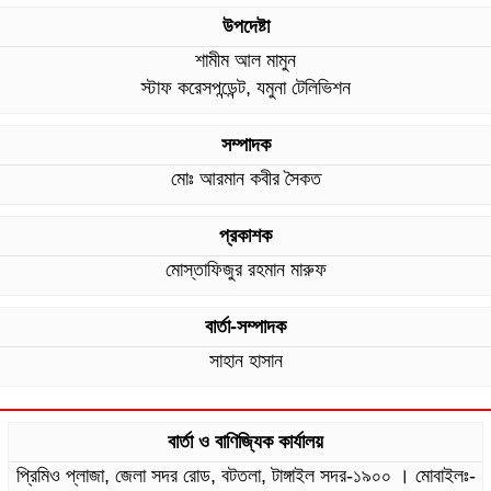
উপদেষ্টা
শামীম আল মামুন
স্টাফ করেসপন্ডেন্ট, যমুনা টেলিভিশন
সম্পাদক
মোঃ আরমান কবীর সৈকত
প্রকাশক
মোস্তাফিজুর রহমান মারুফ
বার্তা-সম্পাদক
সাহান হাসান
বার্তা ও বাণিজ্যিক কার্যালয়
প্রিমিও প্লাজা, জেলা সদর রোড, বটতলা, টাঙ্গাইল সদর-১৯০০ । মোবাইলঃ-