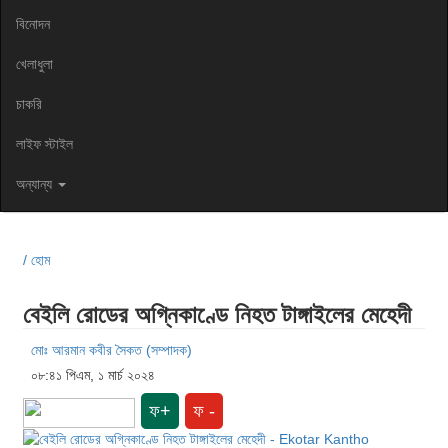
বিনোদন
খেলাধুলা
চাকরি
লাইফ স্টাইল
অন্যান্য
/ হোম
বেইলি রোডের অগ্নিকাণ্ডে নিহত টাঙ্গাইলের মেহেদী
মোঃ আরমান কবীর সৈকত (সম্পাদক)
০৮:৪১ পিএম, ১ মার্চ ২০২৪
ফ+
ফ -