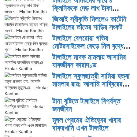
টাঙ্গাইলে অনিয়মের দায়ে ৪
ক্লিনিককে দেড় লাখ টাকা
জরিমানা
জিআই স্বীকৃতি মিললেও কাটেনি
টাঙ্গাইলের তাঁতের শাড়ির সংকট
টাঙ্গাইলে বেপরোয়া গতির
মোটরসাইকেল কেড়ে নিল বৃদ্ধের
প্রাণ
টাঙ্গাইলে মাদক মামলায় আসামির
যাবজ্জীবন কারাদণ্ড
টাঙ্গাইলে স্কুলছাত্রী সামিয়া হত্যা
মামলার রায়: আসামি সাব্বিরের
মৃত্যুদণ্ড
টানা বৃষ্টিতে টাঙ্গাইলে বিপর্যস্ত
জনজীবন
মুঘল প্রেমের ঐতিহ্যের খাবার
বাকরখানি এখন টাঙ্গাইলে