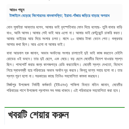
আরও পড়ুন
টাঙ্গাইলে বেড়েছে কিশোরদের মাদকাসক্তি; ইয়াবা-গাঁজায় জড়িয়ে বাড়ছে অপরাধ
বোন সুমাইয়া আক্তার বলেন, আমার ভাই বৃহস্পতিবার ফোন দিয়ে বলেছে- তুমি বাবার বাড়ি
যাও, আমি আসব। আমার সেই ভাই আর এলো না। আমার ভাই রেস্টুরেন্টে চাকরি করত।
আমার ভাইয়ের আয় দিয়ে সংসার চলত। মাসে ২০ হাজার টাকা বেতন পেত। শুক্রবার
আসার কথা ছিল। আর এলো না আমার ভাই।
বাবা আয়নাল হক জানান, অভাব অনটনের সংসার চালাতেই দুই ভাই কাজ করতেন বেইলি
রোডের ওই ভবনে। তার দুই ছেলে, এক মেয়ে। বড় ছেলে মেহেদীর বিদেশ যাওয়ার স্বপ্ন
ছিল। পাসপোর্ট করার জন্য কাগজপত্র রেডি করতেছিল। মেহেদী স্বপ্ন দেখতো, বিদেশে
গিয়ে স্বাবলম্বী হয়ে পরিবারের অভাব অনটন দূর করবে। কিন্তু ভাগ্য সহায় হলো না। তার
স্বপ্ন পূরণ হলো না। সরকারের কাছে তিনিও সহযোগিতা কামনা করছেন।
মির্জাপুর উপজেলা নির্বাহী কর্মকর্তা (ইউএনও) শাকিলা বিনতে মতিন জানান, মেহেদীর
পরিবারের পাশে উপজেলা প্রশাসন সব সময় থাকবে। এই পরিবারকে সহযোগিতা করা হবে।
খবরটি শেয়ার করুন