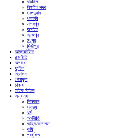
ঘাটাইল
টাঙ্গাইল সদর
দেলদুয়ার
ধনবাড়ী
নাগরপুর
বাসাইল
ভূঞাপুর
মধুপুর
মির্জাপুর
আন্তর্জাতিক
রাজনীতি
অপরাধ
দুর্ঘটনা
বিনোদন
খেলাধুলা
চাকরি
লাইফ স্টাইল
অন্যান্য
শিক্ষাঙ্গন
স্বাস্থ্য
ধর্ম
অর্থনীতি
আইন-আদালত
কৃষি
প্রযুক্তি