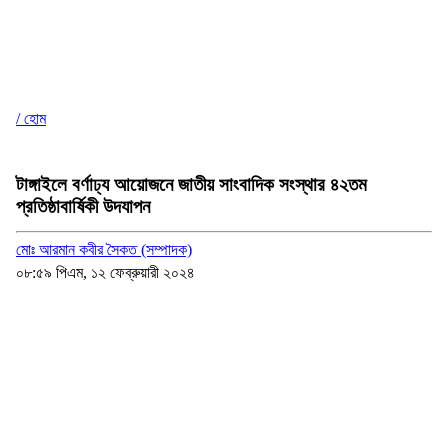
/ হোম
টাঙ্গাইলে বর্ণাঢ্য আয়োজনে জাতীয় সাংবাদিক সংস্থার ৪২তম
প্রতিষ্ঠাবার্ষিকী উদযাপন
মোঃ আরমান কবীর সৈকত (সম্পাদক)
০৮:৫৯ পিএম, ১২ ফেব্রুয়ারী ২০২৪