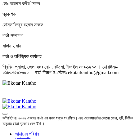
মোঃ আরমান কবীর সৈকত
প্রকাশক
মোস্তাফিজুর রহমান মারুফ
বার্তা-সম্পাদক
সাহান হাসান
বার্তা ও বাণিজ্যিক কার্যালয়
প্রিমিও প্লাজা, জেলা সদর রোড, বটতলা, টাঙ্গাইল সদর-১৯০০ । মোবাইলঃ-
০১৮১৭৫০১৬০০ । বার্তা বিভাগ ই-মেইলঃ ekotarkantho@gmail.com
কপিরাইট © ২০২২ একতার কণ্ঠ এর সকল স্বত্ব সংরক্ষিত। এই ওয়েবসাইটের কোনো লেখা, ছবি, ভিডিও
অনুমতি ছাড়া ব্যবহার বেআইনি ।
আমাদের পরিবার