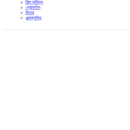
শিল্প সাহিত্য
প্রোফাইল
ফিচার
এক্সক্লুসিভ