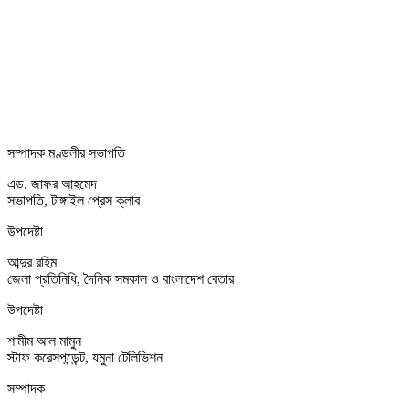
সম্পাদক মণ্ডলীর সভাপতি
এড. জাফর আহমেদ
সভাপতি, টাঙ্গাইল প্রেস ক্লাব
উপদেষ্টা
আব্দুর রহিম
জেলা প্রতিনিধি, দৈনিক সমকাল ও বাংলাদেশ বেতার
উপদেষ্টা
শামীম আল মামুন
স্টাফ করেসপন্ডেন্ট, যমুনা টেলিভিশন
সম্পাদক