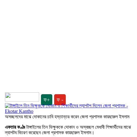
ফ+
ফ -
অসচ্ছলদের মাঝে দোকানের চাবি হস্তান্তর করেন জেলা প্রশাসক কায়ছারুল ইসলাম
একতার কণ্ঠঃ
টাঙ্গাইলের তিন ভিক্ষুককে দোকান ও অস্বচ্ছল মেধাবী শিক্ষার্থীদের মাঝে
ল্যাপটব বিতরণ করেছেন জেলা প্রশাসক কায়ছারুল ইসলাম।