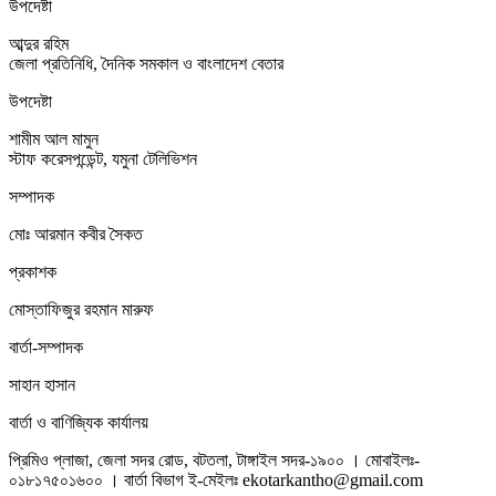
উপদেষ্টা
আব্দুর রহিম
জেলা প্রতিনিধি, দৈনিক সমকাল ও বাংলাদেশ বেতার
উপদেষ্টা
শামীম আল মামুন
স্টাফ করেসপন্ডেন্ট, যমুনা টেলিভিশন
সম্পাদক
মোঃ আরমান কবীর সৈকত
প্রকাশক
মোস্তাফিজুর রহমান মারুফ
বার্তা-সম্পাদক
সাহান হাসান
বার্তা ও বাণিজ্যিক কার্যালয়
প্রিমিও প্লাজা, জেলা সদর রোড, বটতলা, টাঙ্গাইল সদর-১৯০০ । মোবাইলঃ-
০১৮১৭৫০১৬০০ । বার্তা বিভাগ ই-মেইলঃ ekotarkantho@gmail.com