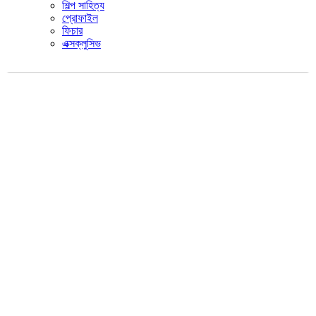
শিল্প সাহিত্য
প্রোফাইল
ফিচার
এক্সক্লুসিভ