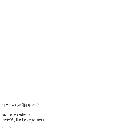
সম্পাদক মণ্ডলীর সভাপতি
এড. জাফর আহমেদ
সভাপতি, টাঙ্গাইল প্রেস ক্লাব