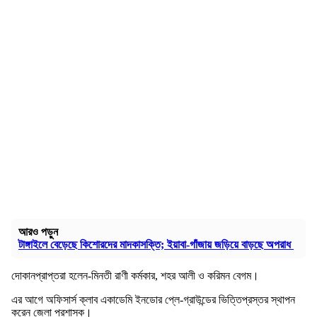
আরও পড়ুন
টাঙ্গাইলে বেড়েছে কিশোরদের মাদকাসক্তি; ইয়াবা-গাঁজায় জড়িয়ে বাড়ছে অপরাধ
দোকানপ্রাপ্তরা হলেন-মিনতী রাণী কর্মকার, শহর আলী ও করিমন বেগম।
এর আগে অফিসার্স ক্লাব একাডেমি ইনডোর প্লে-গ্রাউন্ডের ভিত্তিপ্রস্তর স্থাপন
করেন জেলা প্রশাসক।