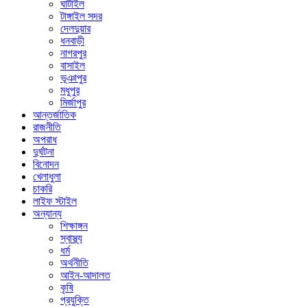
ঘাটাইল
টাঙ্গাইল সদর
দেলদুয়ার
ধনবাড়ী
নাগরপুর
বাসাইল
ভূঞাপুর
মধুপুর
মির্জাপুর
আন্তর্জাতিক
রাজনীতি
অপরাধ
দুর্ঘটনা
বিনোদন
খেলাধুলা
চাকরি
লাইফ স্টাইল
অন্যান্য
শিক্ষাঙ্গন
স্বাস্থ্য
ধর্ম
অর্থনীতি
আইন-আদালত
কৃষি
প্রযুক্তি