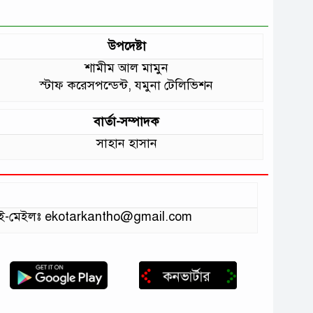
উপদেষ্টা
শামীম আল মামুন
স্টাফ করেসপন্ডেন্ট, যমুনা টেলিভিশন
বার্তা-সম্পাদক
সাহান হাসান
ভাগ ই-মেইলঃ ekotarkantho@gmail.com