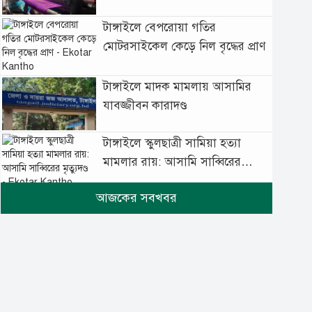
টাঙ্গাইলে বেপরোয়া গতির
মোটরসাইকেল কেড়ে নিল বৃদ্ধের প্রাণ
টাঙ্গাইলে মাদক মামলায় আসামির
যাবজ্জীবন কারাদণ্ড
টাঙ্গাইলে স্কুলছাত্রী সামিয়া হত্যা
মামলার রায়: আসামি সাব্বিরের
মৃত্যুদণ্ড
টানা বৃষ্টিতে টাঙ্গাইলে বিপর্যস্ত
জনজীবন
মুঘল প্রেমের ঐতিহ্যের খাবার
বাকরখানি এখন টাঙ্গাইলে