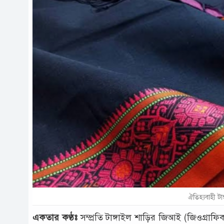
ঐতিহ্যবাহী টাঙ
একতার কণ্ঠঃ
সম্প্রতি টাঙ্গাইল শাড়ির জিআই (জিওগ্রাফি