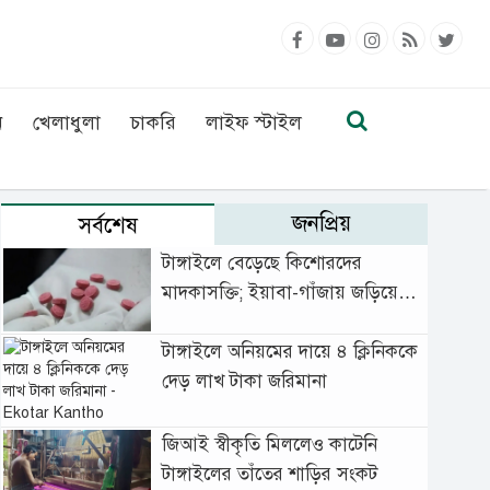
ন
খেলাধুলা
চাকরি
লাইফ স্টাইল
জনপ্রিয়
সর্বশেষ
টাঙ্গাইলে বেড়েছে কিশোরদের
মাদকাসক্তি; ইয়াবা-গাঁজায় জড়িয়ে
বাড়ছে অপরাধ
টাঙ্গাইলে অনিয়মের দায়ে ৪ ক্লিনিককে
দেড় লাখ টাকা জরিমানা
জিআই স্বীকৃতি মিললেও কাটেনি
টাঙ্গাইলের তাঁতের শাড়ির সংকট