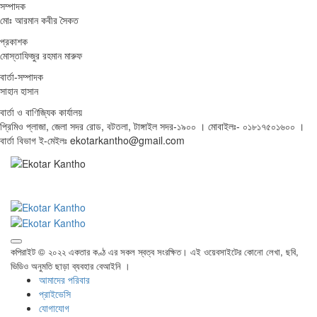
সম্পাদক
মোঃ আরমান কবীর সৈকত
প্রকাশক
মোস্তাফিজুর রহমান মারুফ
বার্তা-সম্পাদক
সাহান হাসান
বার্তা ও বাণিজ্যিক কার্যালয়
প্রিমিও প্লাজা, জেলা সদর রোড, বটতলা, টাঙ্গাইল সদর-১৯০০ । মোবাইলঃ- ০১৮১৭৫০১৬০০ ।
বার্তা বিভাগ ই-মেইলঃ ekotarkantho@gmail.com
কপিরাইট © ২০২২ একতার কণ্ঠ এর সকল স্বত্ব সংরক্ষিত। এই ওয়েবসাইটের কোনো লেখা, ছবি,
ভিডিও অনুমতি ছাড়া ব্যবহার বেআইনি ।
আমাদের পরিবার
প্রাইভেসি
যোগাযোগ