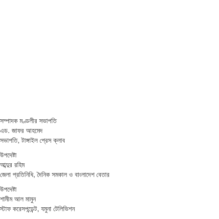
সম্পাদক মণ্ডলীর সভাপতি
এড. জাফর আহমেদ
সভাপতি, টাঙ্গাইল প্রেস ক্লাব
উপদেষ্টা
আব্দুর রহিম
জেলা প্রতিনিধি, দৈনিক সমকাল ও বাংলাদেশ বেতার
উপদেষ্টা
শামীম আল মামুন
স্টাফ করেসপন্ডেন্ট, যমুনা টেলিভিশন