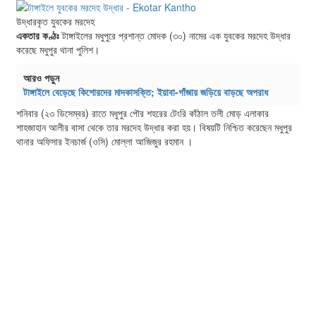
উদ্ধারকৃত যুবকের মরদেহ
একতার কণ্ঠঃ
টাঙ্গাইলের মধুপুরে প্রশান্ত মোদক (৩০) নামের এক যুবকের মরদেহ উদ্ধার
করেছে মধুপুর থানা পুলিশ।
আরও পড়ুন
টাঙ্গাইলে বেড়েছে কিশোরদের মাদকাসক্তি; ইয়াবা-গাঁজায় জড়িয়ে বাড়ছে অপরাধ
শনিবার (২৩ ডিসেম্বর) রাতে মধুপুর পৌর শহরের টেংরি কাঁঠাল তলী মোড় এলাকার
শাহজাহান আলীর বাসা থেকে তার মরদেহ উদ্ধার করা হয়। বিষয়টি নিশ্চিত করেছেন মধুপুর
থানার অফিসার ইনচার্জ (ওসি) মোল্লা আজিজুর রহমান ।