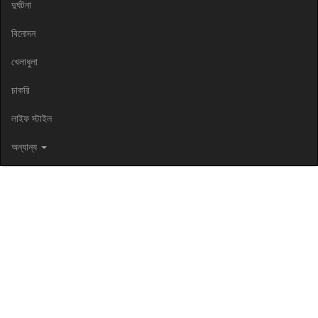
দুর্ঘটনা
বিনোদন
খেলাধুলা
চাকরি
লাইফ স্টাইল
অন্যান্য