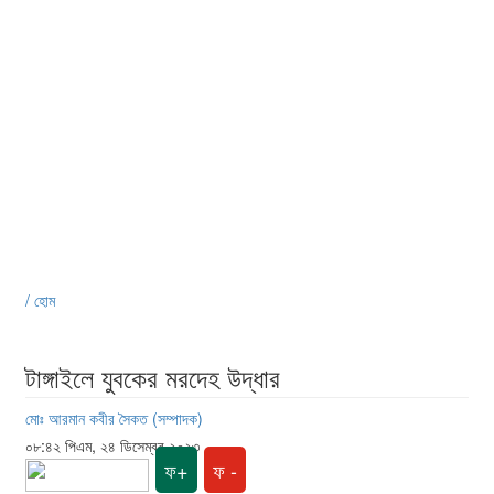
/ হোম
টাঙ্গাইলে যুবকের মরদেহ উদ্ধার
মোঃ আরমান কবীর সৈকত (সম্পাদক)
০৮:৪২ পিএম, ২৪ ডিসেম্বর ২০২৩
ফ+
ফ -