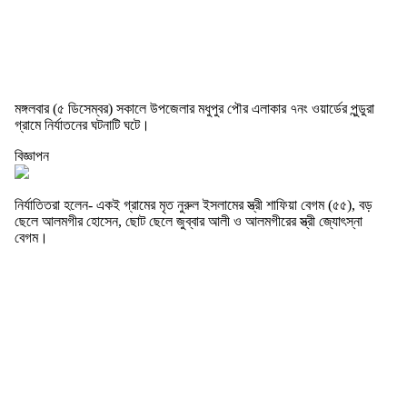
মঙ্গলবার (৫ ডিসেম্বর) সকালে উপজেলার মধুপুর পৌর এলাকার ৭নং ওয়ার্ডের পুন্ডুরা
গ্রামে নির্যাতনের ঘটনাটি ঘটে।
বিজ্ঞাপন
নির্যাতিতরা হলেন- একই গ্রামের মৃত নুরুল ইসলামের স্ত্রী শাফিয়া বেগম (৫৫), বড়
ছেলে আলমগীর হোসেন, ছোট ছেলে জুব্বার আলী ও আলমগীরের স্ত্রী জ্যোৎস্না
বেগম।