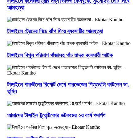
টাঙ্গাইলে কলেজছাত্রীর নগ্ন ভিডিও ফেসবুকে, সুইসাইড নোট লিখে
আত্মহত্যা
টাঙ্গাইলে ট্রেনের নিচে ঝাঁপ দিয়ে ব্যবসায়ীর আত্মহত্যা
টাঙ্গাইলে বিপুল পরিমাণ গাঁজাসহ পাঁচ মাদক ব্যবসায়ী আটক
টাঙ্গাইলে পারভীনের রিপোর্ট দেখে পারভেজের পিত্তথলি কাটলেন ডা.
তুহিন
আমাদের টাঙ্গাইল টুয়েন্টিফোর ডটকমের ২য় বর্ষে পদার্পণ