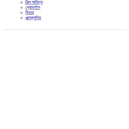
শিল্প সাহিত্য
প্রোফাইল
ফিচার
এক্সক্লুসিভ