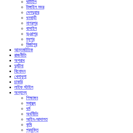
ঘাটাইল
টাঙ্গাইল সদর
দেলদুয়ার
ধনবাড়ী
নাগরপুর
বাসাইল
ভূঞাপুর
মধুপুর
মির্জাপুর
আন্তর্জাতিক
রাজনীতি
অপরাধ
দুর্ঘটনা
বিনোদন
খেলাধুলা
চাকরি
লাইফ স্টাইল
অন্যান্য
শিক্ষাঙ্গন
স্বাস্থ্য
ধর্ম
অর্থনীতি
আইন-আদালত
কৃষি
প্রযুক্তি