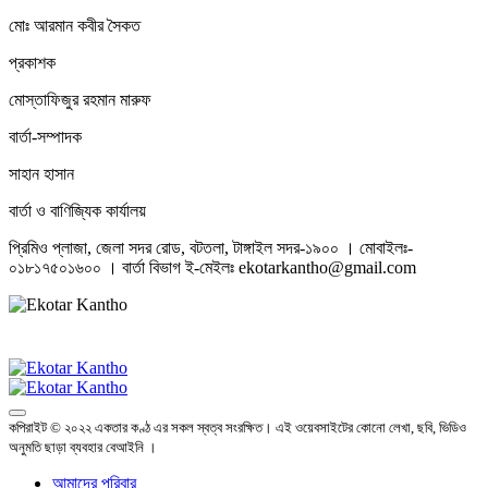
মোঃ আরমান কবীর সৈকত
প্রকাশক
মোস্তাফিজুর রহমান মারুফ
বার্তা-সম্পাদক
সাহান হাসান
বার্তা ও বাণিজ্যিক কার্যালয়
প্রিমিও প্লাজা, জেলা সদর রোড, বটতলা, টাঙ্গাইল সদর-১৯০০ । মোবাইলঃ-
০১৮১৭৫০১৬০০ । বার্তা বিভাগ ই-মেইলঃ ekotarkantho@gmail.com
কপিরাইট © ২০২২ একতার কণ্ঠ এর সকল স্বত্ব সংরক্ষিত। এই ওয়েবসাইটের কোনো লেখা, ছবি, ভিডিও
অনুমতি ছাড়া ব্যবহার বেআইনি ।
আমাদের পরিবার