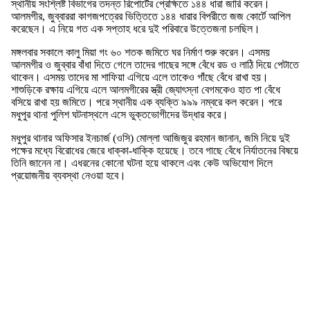
স্থানীয় সংশ্লিষ্ট বিভাগের তদন্ত রিপোর্টের প্রেক্ষিতে ১৪৪ ধারা জারি করেন।
আলমগীর, জুব্বাররা কাগজপত্রের ভিত্তিতে ১৪৪ ধারার বিপরীতে জজ কোর্টে আপিল
করেছেন। এ নিয়ে গত এক সপ্তাহ ধরে দুই পরিবারে উত্তেজনা চলছিল।
মঙ্গলবার সকালে কালু মিয়া গং ৬০ শতক জমিতে ঘর নির্মাণ শুরু করেন। এসময়
আলমগীর ও জুব্বার বাঁধা দিতে গেলে তাদের গাছের সঙ্গে বেঁধে রড ও লাঠি দিয়ে পেটাতে
থাকেন। এসময় তাদের মা শাফিয়া এগিয়ে এলে তাকেও গাঁছে বেঁধে রাখা হয়।
শাশুড়িকে রক্ষায় এগিয়ে এলে আলমগীরের স্ত্রী জ্যোৎস্না বেগমকেও হাত পা বেঁধে
বসিয়ে রাখা হয় জমিতে। পরে স্থানীয় এক ব্যক্তি ৯৯৯ নম্বরে কল করেন। পরে
মধুপুর থানা পুলিশ ঘটনাস্থলে এসে ভুক্তভোগীদের উদ্ধার করে।
মধুপুর থানার অফিসার ইনচার্জ (ওসি) মোল্লা আজিজুর রহমান জানান, জমি নিয়ে দুই
পক্ষের মধ্যে বিরোধের জেরে ধাক্কা-ধাক্কি হয়েছে। তবে গাছে বেঁধে নির্যাতনের বিষয়ে
তিনি জানেন না। এধরনের কোনো ঘটনা হয়ে থাকলে এবং কেউ অভিযোগ দিলে
প্রয়োজনীয় ব্যবস্থা নেওয়া হবে।