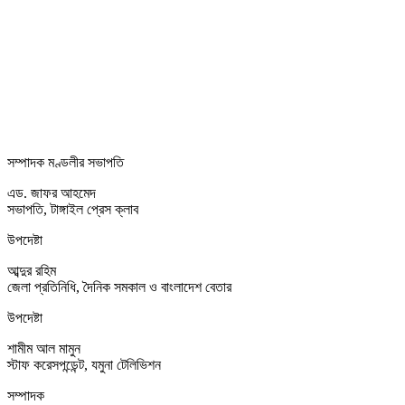
সম্পাদক মণ্ডলীর সভাপতি
এড. জাফর আহমেদ
সভাপতি, টাঙ্গাইল প্রেস ক্লাব
উপদেষ্টা
আব্দুর রহিম
জেলা প্রতিনিধি, দৈনিক সমকাল ও বাংলাদেশ বেতার
উপদেষ্টা
শামীম আল মামুন
স্টাফ করেসপন্ডেন্ট, যমুনা টেলিভিশন
সম্পাদক